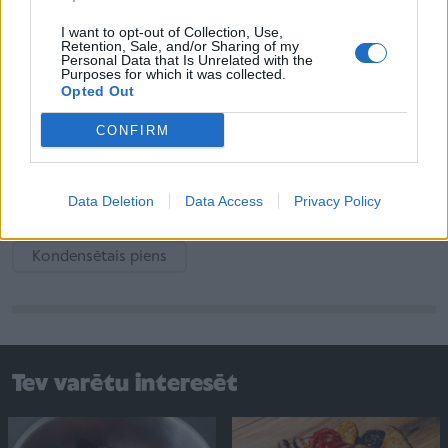
Cukurs - 1.glaze
I want to opt-out of Collection, Use,
Retention, Sale, and/or Sharing of my
Personal Data that Is Unrelated with the
Cepamais pulveris - 1.l.karote
Purposes for which it was collected.
Opted Out
Sviests - 1.gabalins
CONFIRM
Manna - 100.gr
Sviests - 250.gr
Data Deletion
Data Access
Privacy Policy
Kondensētais piens
Tev varētu interesēt