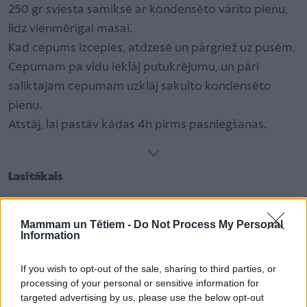
250 gr sviesta samiksē ar kondensēto vārīto pienu,
līdz vienmērīgai masai.
Kad cepums izcepies, atdzesē un pārgriež uz pusēm.
Cepumam pa vidu ieklāj putukrējumu, un pāri
saliktajam cepumam uzklāj sakulto kondensēto
pienu.
Atstāj, lai pastāv kādas 4h pirms pasniegšanas.
Lasītākais
Nepilngadīga pie altāra. Arī pērn Latvijā fiksēts ne
Mammam un Tētiem -
Do Not Process My Personal
viens vien šāds gadījums
Information
If you wish to opt-out of the sale, sharing to third parties, or
Kompots atkal ir modē! Sešas bezgala gardas
processing of your personal or sensitive information for
receptes
targeted advertising by us, please use the below opt-out