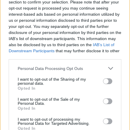
section to confirm your selection. Please note that after your
opt-out request is processed you may continue seeing
''Mamma piespieda mani apprecēties 16 gadu
interest-based ads based on personal information utilized by
vecumā. Nesaprotu, kā to var nodarīt savam
us or personal information disclosed to third parties prior to
bērnam''
your opt-out. You may separately opt-out of the further
disclosure of your personal information by third parties on the
IAB’s list of downstream participants. This information may
also be disclosed by us to third parties on the
IAB’s List of
Downstream Participants
that may further disclose it to other
third parties.
Personal Data Processing Opt Outs
Sastāvdaļas
Olas - 4
I want to opt-out of the Sharing of my
personal data.
Opted In
Cukurs - 250.gr
I want to opt-out of the Sale of my
Milti - 250.gr
Personal Data.
Opted In
Kondensētais piens(varits) - 1.burcina
I want to opt-out of processing my
Personal Data for Targeted Advertising.
Saldais krejums - 300.ml
Opted In