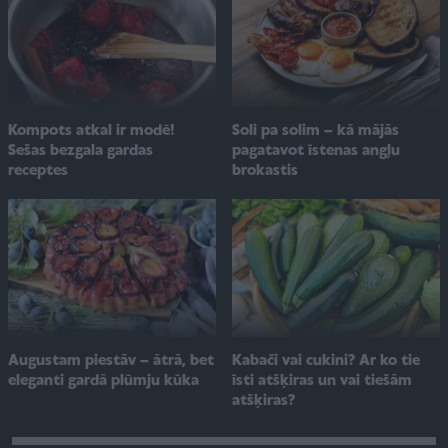
Soli pa solim – kā mājās
Kompots atkal ir modē!
pagatavot īstenas angļu
Sešas bezgala gardas
brokastis
receptes
Augustam piestāv – ātrā, bet
Kabači vai cukini? Ar ko tie
eleganti gardā plūmju kūka
īsti atšķiras un vai tiešām
atšķiras?