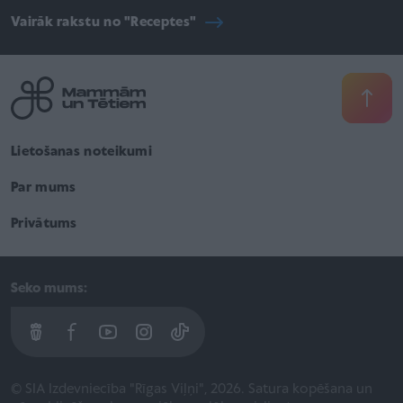
Vairāk rakstu no "Receptes"
Lietošanas noteikumi
Par mums
Privātums
Seko mums:
© SIA Izdevniecība "Rīgas Viļņi", 2026. Satura kopēšana un