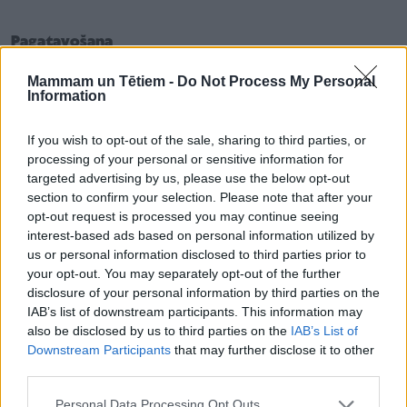
Pagatavošana
Mammam un Tētiem -
Do Not Process My Personal
Gatavošanas laiks: apmēram 30 min, no tām 5 min.
Information
krāsnī + 1 stunda vēsumā.
If you wish to opt-out of the sale, sharing to third parties, or
processing of your personal or sensitive information for
targeted advertising by us, please use the below opt-out
Lasītākais
section to confirm your selection. Please note that after your
opt-out request is processed you may continue seeing
Neparasts izskaidrojums tam, kāpēc dažreiz
interest-based ads based on personal information utilized by
pieķeram sevi, pārlūkojot vecas fotogrāfijas
us or personal information disclosed to third parties prior to
telefonā – un tā nav nostalģija
your opt-out. You may separately opt-out of the further
disclosure of your personal information by third parties on the
IAB’s list of downstream participants. This information may
''Mamma piespieda mani apprecēties 16 gadu
also be disclosed by us to third parties on the
IAB’s List of
vecumā. Nesaprotu, kā to var nodarīt savam
Downstream Participants
that may further disclose it to other
bērnam''
third parties.
Personal Data Processing Opt Outs
"Es taču teicu, ka ar viņu tev laimes nebūs..." jeb