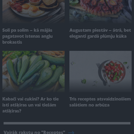
Soli pa solim – kā mājās
Augustam piestāv – ātrā, bet
pagatavot īstenas angļu
eleganti gardā plūmju kūka
brokastis
Kabači vai cukini? Ar ko tie
Trīs receptes atsvaidzinošiem
īsti atšķiras un vai tiešām
salātiem no arbūza
atšķiras?
Vairāk rakstu no "Receptes"