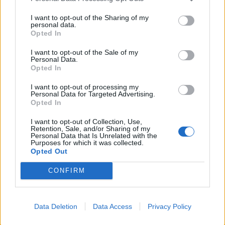
mammas, kas visu zina labāk
I want to opt-out of the Sharing of my
personal data.
Opted In
I want to opt-out of the Sale of my
Personal Data.
Opted In
Olas un cukuru sakuļ stingrās putās. Kartupeļu miltus
I want to opt-out of processing my
samaisa ar cepamo pulveri un kokosriekstu
Personal Data for Targeted Advertising.
Opted In
skaidiņām. Iemaisa saputotajās olās. Uz plāts, kas
pārklāta ar cepamo papīru, ar mīklu noklāj 30x40
I want to opt-out of Collection, Use,
Retention, Sale, and/or Sharing of my
cm lielu laukumu. Cep krāsns vidusdaļā 250 grādos
Personal Data that Is Unrelated with the
Purposes for which it was collected.
apmēram 5 minūtes. Cepamo papīru apkaisa ar
Opted Out
rotājumam domātajām kokosriekstu skaidiņām. Uz
CONFIRM
papīra liek izcepto plātni. Želatīnu 10 minūtes
briedina aukstā ūdenī. Saputo dzeltenumus un
cukuru. Pievieno citronu sulu un miziņas. Želatīnam
Data Deletion
Data Access
Privacy Policy
nolej lieko ūdeni, kausē mikroviļņu krāsnī vai uz lēnas