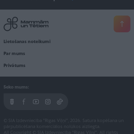
Lietošanas noteikumi
Par mums
Privātums
Seko mums:
© SIA Izdevniecība "Rīgas Viļņi", 2026. Satura kopēšana un
pārpublicēšana komerciālos nolūkos aizliegta.
All Copyright © SIA Izdevniecība "Rīgas Viļņi". All rights