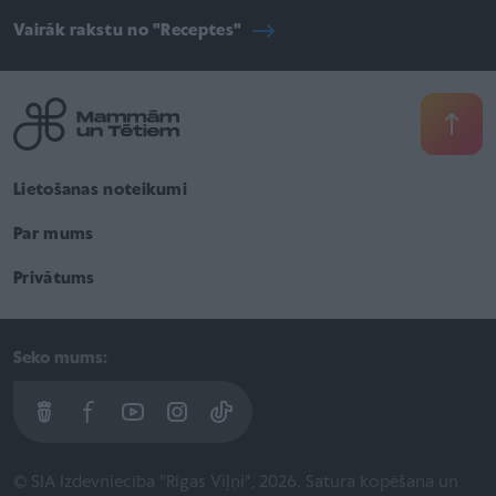
Vairāk rakstu no "Receptes"
Lietošanas noteikumi
Par mums
Privātums
Seko mums:
© SIA Izdevniecība "Rīgas Viļņi", 2026. Satura kopēšana un