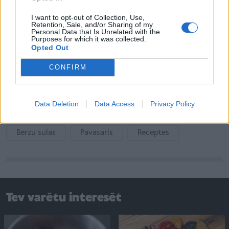
temperatūrā raudzē 3 - 4 dienas. Pēc tam pilda
I want to opt-out of Collection, Use,
pudelēs. Katrā pudelē liek cukuru, nedaudz
Retention, Sale, and/or Sharing of my
Personal Data that Is Unrelated with the
citronskābes, aizkorķē, nosien, aizlako un vēsā vietā
Purposes for which it was collected.
Opted Out
raudzē 4 -5 nedēļas.
CONFIRM
Recepte no grāmatas: Lauku virtuve/Ņ. Masiļūne. -
Rīga: Avots, 1993.
Data Deletion
Data Access
Privacy Policy
Bērzu sulas
Pavasaris
Receptes
Tev varētu interesēt