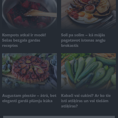
Soli pa solim – kā mājās
Kompots atkal ir modē!
pagatavot īstenas angļu
Sešas bezgala gardas
brokastis
receptes
Augustam piestāv – ātrā, bet
Kabači vai cukini? Ar ko tie
eleganti gardā plūmju kūka
īsti atšķiras un vai tiešām
atšķiras?