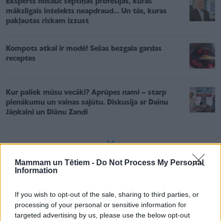
Eksperts nosauc septiņas profesijas, kuras
mākslīgais intelekts neapdraud... Un tās, kuras
pakļautas riskam izzust
Kompots atkal ir modē! Sešas bezgala gardas
receptes
Kur paliek mūsu vecāki? Aprūpes nami – starp
pienākumu un vainas sajūtu. Diskusija ar Dainu
Jāņkalni un Diānu Zandi
Mammam un Tētiem -
Do Not Process My Personal
Information
Svaiga bērzu sula
Cukurs
If you wish to opt-out of the sale, sharing to third parties, or
processing of your personal or sensitive information for
Rozīnes
targeted advertising by us, please use the below opt-out