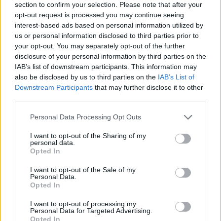
section to confirm your selection. Please note that after your
opt-out request is processed you may continue seeing
Gatavošana:
interest-based ads based on personal information utilized by
us or personal information disclosed to third parties prior to
1. variants
your opt-out. You may separately opt-out of the further
Svaigu bērzu sulu pilda vīna vai šampanieša pudelēs.
disclosure of your personal information by third parties on the
IAB’s list of downstream participants. This information may
Katrā pudelē liek 10 - 15 g cukura, 4 - 5 rozīnes,
also be disclosed by us to third parties on the
IAB’s List of
nedaudz citronskābes, pielej bērzu sulu līdz pudeles
Downstream Participants
that may further disclose it to other
sašaurinājumam, aizkorķē, korķi pārsien ar auklu,
third parties.
pudeles patur siltā vietā (5 - 10 grādos) un uzglabā
Personal Data Processing Opt Outs
guļus. Pēc 15 - 20 dienām sula ir norūgusi, dzirkstoša,
I want to opt-out of the Sharing of my
ar patīkamu garšu.
personal data.
Opted In
2. variants
I want to opt-out of the Sale of my
Personal Data.
Svaigu bērzu sulu lej stikla vai emaljētā traukā,
Opted In
pieliek rudzu maizes garoziņas, upeņu jaunos
I want to opt-out of processing my
Personal Data for Targeted Advertising.
dzinumus vai piparmētras zaļumus un 18 - 20 grādu
Opted In