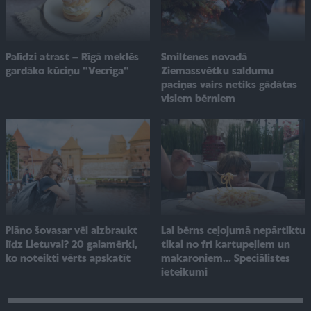
Smiltenes novadā
Palīdzi atrast – Rīgā meklēs
Ziemassvētku saldumu
gardāko kūciņu ''Vecrīga''
paciņas vairs netiks gādātas
visiem bērniem
Plāno šovasar vēl aizbraukt
Lai bērns ceļojumā nepārtiktu
līdz Lietuvai? 20 galamērķi,
tikai no frī kartupeļiem un
ko noteikti vērts apskatīt
makaroniem... Speciālistes
ieteikumi