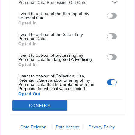
neļauties skumjām vai melanholiskām pārdomām.
Personal Data Processing Opt Outs
I want to opt-out of the Sharing of my
personal data.
Avots:
Jauns.lv
Opted In
I want to opt-out of the Sale of my
Personal Data.
Saistītie raksti
Opted In
I want to opt-out of processing my
Aptaujā noskaidrots, ko nedāvināt Jānim un Līgai
Personal Data for Targeted Advertising.
Opted In
I want to opt-out of Collection, Use,
Retention, Sale, and/or Sharing of my
Personal Data that Is Unrelated with the
Līgo svētki kopā ar kaimiņiem: kā svinēt?
Purposes for which it was collected.
Opted Out
CONFIRM
Ko vilkt mugurā Līgo svētkos, ja tiek solīta svelme?
Data Deletion
Data Access
Privacy Policy