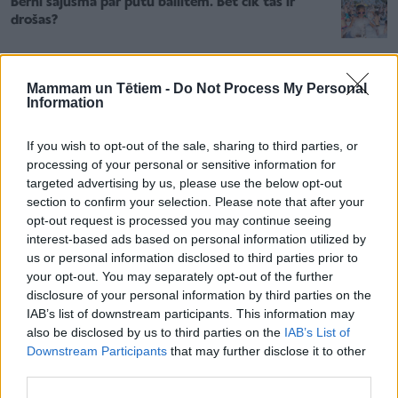
Bērni sajūsmā par putu ballītēm. Bet cik tās ir
drošas?
Rosina izmaiņas vecāku pabalstu izmaksā. Ko tas
Mammam un Tētiem -
Do Not Process My Personal
nozīmēs jaunajām ģimenēm?
Information
If you wish to opt-out of the sale, sharing to third parties, or
processing of your personal or sensitive information for
targeted advertising by us, please use the below opt-out
section to confirm your selection. Please note that after your
opt-out request is processed you may continue seeing
interest-based ads based on personal information utilized by
Otrais tips
us or personal information disclosed to third parties prior to
Apskaužams dzīvības sulīgums viņai plūst pa dzīslām.
your opt-out. You may separately opt-out of the further
disclosure of your personal information by third parties on the
Viņa ienirst dzelmē, tad uzpeld un ap sevi veido
IAB’s list of downstream participants. This information may
tīksmības garu. Šī Līga ļauj vaļu kaislībām, slīpēti
also be disclosed by us to third parties on the
IAB’s List of
apved ap stūri pat neatvairāmas vīrišķības
Downstream Participants
that may further disclose it to other
third parties.
pretendentus. Jāņu nakts burvība Līgai piešķir spēju