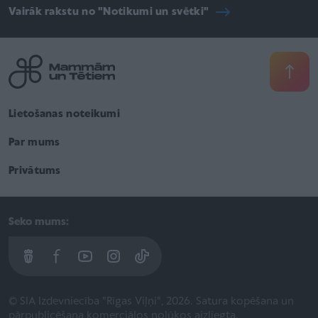
Vairāk rakstu no "Notikumi un svētki"
Lietošanas noteikumi
Par mums
Privātums
Seko mums:
© SIA Izdevniecība "Rīgas Viļņi", 2026. Satura kopēšana un
pārpublicēšana komerciālos nolūkos aizliegta.