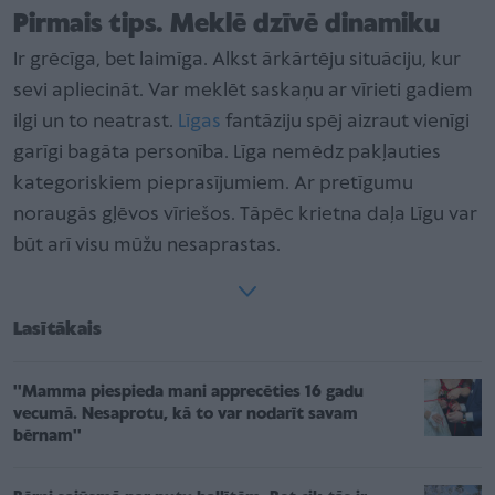
Pirmais tips. Meklē dzīvē dinamiku
Ir grēcīga, bet laimīga. Alkst ārkārtēju situāciju, kur
sevi apliecināt. Var meklēt saskaņu ar vīrieti gadiem
ilgi un to neatrast.
Līgas
fantāziju spēj aizraut vienīgi
garīgi bagāta personība. Līga nemēdz pakļauties
kategoriskiem pieprasījumiem. Ar pretīgumu
noraugās gļēvos vīriešos. Tāpēc krietna daļa Līgu var
būt arī visu mūžu nesaprastas.
Lasītākais
''Mamma piespieda mani apprecēties 16 gadu
vecumā. Nesaprotu, kā to var nodarīt savam
bērnam''