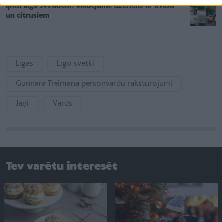
Īpaši Līgo svētkiem! Saldējuma dzēriens ar kvasu
un citrusiem
Līgas
Līgo svētki
Gunnara Treimaņa personvārdu raksturojumi
Jāņi
Vārds
Tev varētu interesēt