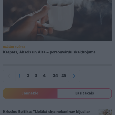
DAŽĀDI SVĒTKI
Kaspars, Aksels un Alta – personvārdu skaidrojums
1
2
3
4
24
25
...
Jaunākie
Lasītākais
Kristīne Beitika: “Lielākā cīņa nekad nav bijusi ar