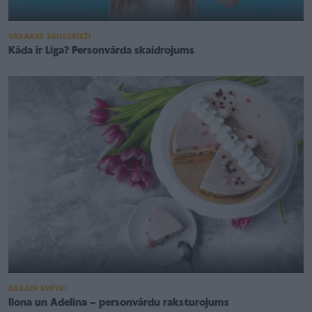
VASARAS SAULGRIEŽI
Kāda ir Līga? Personvārda skaidrojums
DAŽĀDI SVĒTKI
Ilona un Adelīna – personvārdu raksturojums