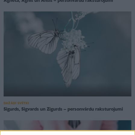
Agneta, Agnis un Ansis – personvārdu raksturojumi
DAŽĀDI SVĒTKI
Sigurds, Sigvards un Zigurds – personvārdu raksturojumi