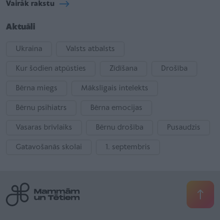
Vairāk rakstu
Aktuāli
Ukraina
Valsts atbalsts
Kur šodien atpūsties
Zīdīšana
Drošība
Bērna miegs
Mākslīgais intelekts
Bērnu psihiatrs
Bērna emocijas
Vasaras brīvlaiks
Bērnu drošība
Pusaudzis
Gatavošanās skolai
1. septembris