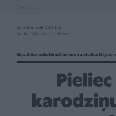
По-русски
Sestdiena 08.08.2026
Mudīte, Vladislavs, Vladislava
Ziņas
Grūtniecība
Bērns
Ģimene un attiecības
Māja un 
Pieliec
karodziņ