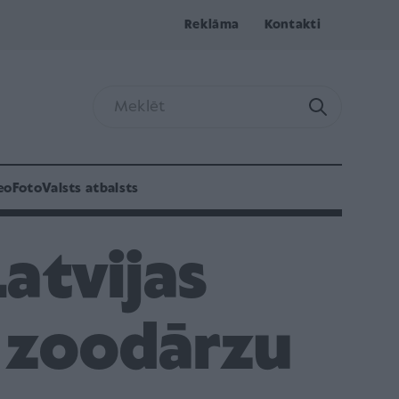
Reklāma
Kontakti
eo
Foto
Valsts atbalsts
Latvijas
 zoodārzu