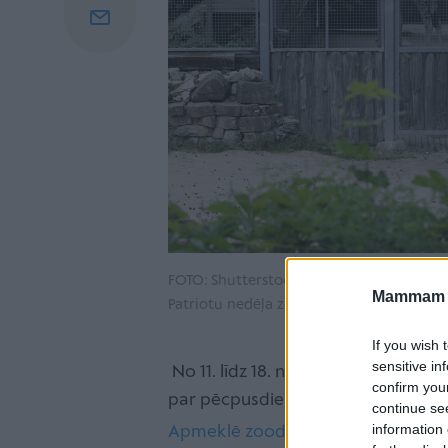
FOTO: Shutterstock.com
Mammam u
Patriotu nedēļa zoodārzā. Foto: Evija Trif
If you wish 
sensitive in
No 11. līdz 18. novembrim ar Latvij
confirm you
par pēcpusdienas cenu – 7 EUR.
continue se
information 
Apmeklē zoodārzu
kopā ar ģimeni,