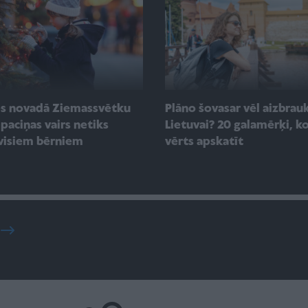
es novadā Ziemassvētku
Plāno šovasar vēl aizbrauk
paciņas vairs netiks
Lietuvai? 20 galamērķi, ko
visiem bērniem
vērts apskatīt