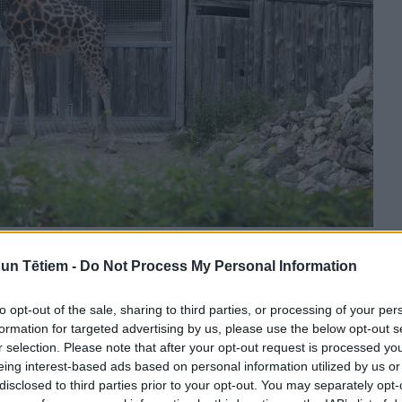
n Tētiem -
Do Not Process My Personal Information
anova, Leta.
to opt-out of the sale, sharing to third parties, or processing of your per
formation for targeted advertising by us, please use the below opt-out s
as karodziņu pie apģērba ieeja Rīga ZOO visu dienu
r selection. Please note that after your opt-out request is processed y
eing interest-based ads based on personal information utilized by us or
disclosed to third parties prior to your opt-out. You may separately opt-
 draugiem vai viens pats – izbaudi rudenīgu