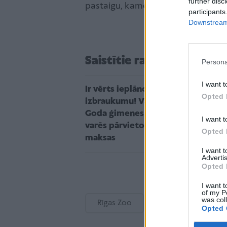
further disc
pastaigu, kamēr vēro dzīvniekus un
participants
Downstream 
Saistītie raksti
Persona
I want t
Ir vērts ieplānot brīvdienu
Opted 
izbraukumu! Valsts svētkos
Goda ģimenes ar vilcienu
I want t
varēs pārvietoties bez
Opted 
maksas
I want 
Advertis
Opted 
I want t
of my P
was col
Rīgas Zoo
Patriotisms
Opted 