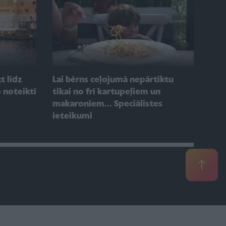
t līdz
Lai bērns ceļojumā nepārtiktu
 noteikti
tikai no frī kartupeļiem un
makaroniem... Speciālistes
ieteikumi