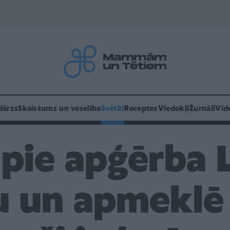
dārzs
Skaistums un veselība
Svētki
Receptes
Viedokļi
Žurnāli
Vid
 pie apģērba 
u un apmeklē