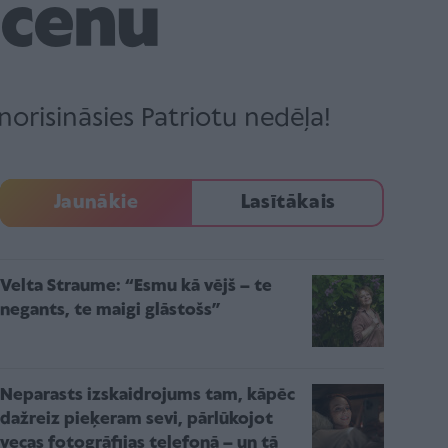
 cenu
orisināsies Patriotu nedēļa!
Jaunākie
Lasītākais
Velta Straume: “Esmu kā vējš – te
negants, te maigi glāstošs”
Neparasts izskaidrojums tam, kāpēc
dažreiz pieķeram sevi, pārlūkojot
vecas fotogrāfijas telefonā – un tā