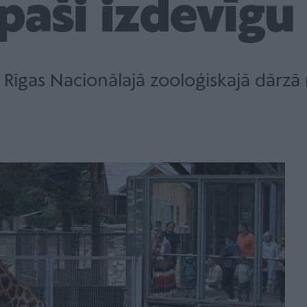
īpaši izdevīgu
Rīgas Nacionālajā zooloģiskajā dārzā n