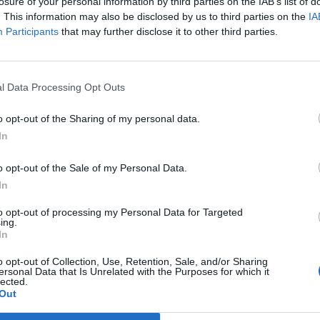
losure of your personal information by third parties on the IAB’s list of
 klausies to dažādajos sasaucienos.
. This information may also be disclosed by us to third parties on the
IA
Participants
that may further disclose it to other third parties.
l Data Processing Opt Outs
o opt-out of the Sharing of my personal data.
Uzzini, ar ko savus
In
apmeklētājus šogad plāno
pārsteigt festivāls ''Staro
o opt-out of the Sale of my Personal Data.
Rīga''
In
to opt-out of processing my Personal Data for Targeted
ing.
In
o opt-out of Collection, Use, Retention, Sale, and/or Sharing
ersonal Data that Is Unrelated with the Purposes for which it
lected.
Valsts svētki
Out