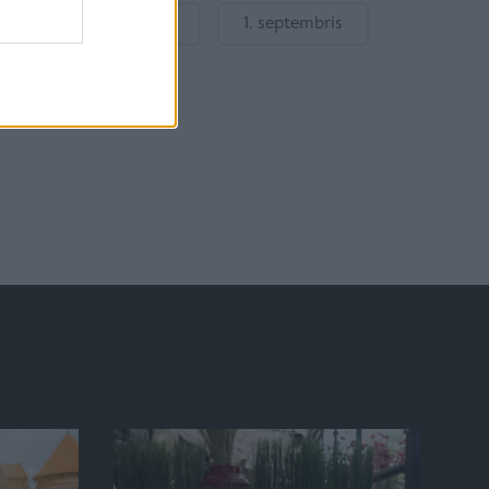
Gatavošanās skolai
1. septembris