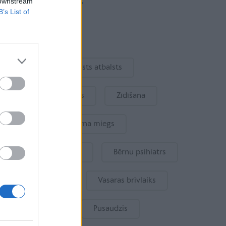
 downstream
Vairāk rakstu
B’s List of
Aktuāli
Ukraina
Valsts atbalsts
Kur šodien atpūsties
Zīdīšana
Drošība
Bērna miegs
Mākslīgais intelekts
Bērnu psihiatrs
Bērna emocijas
Vasaras brīvlaiks
Bērnu drošība
Pusaudzis