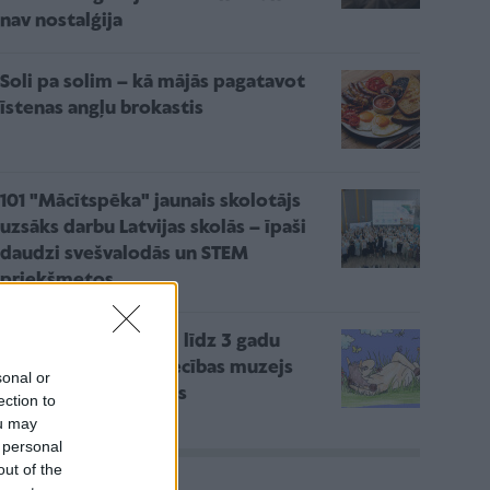
nav nostalģija
Soli pa solim – kā mājās pagatavot
īstenas angļu brokastis
101 "Mācītspēka" jaunais skolotājs
uzsāks darbu Latvijas skolās – īpaši
daudzi svešvalodās un STEM
priekšmetos
Pasākums mazuļiem līdz 3 gadu
vecumam – Rakstniecības muzejs
sonal or
aicina pētīt kustoņus
ection to
ou may
 personal
out of the