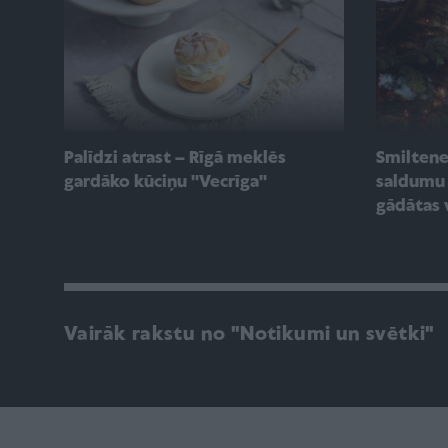
Palīdzi atrast – Rīgā meklēs
Smilten
gardāko kūciņu ''Vecrīga''
saldumu 
gādātas 
Vairāk rakstu no "Notikumi un svētki"