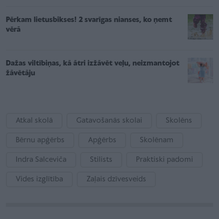
Pērkam lietusbikses! 2 svarīgas nianses, ko ņemt
vērā
Dažas viltībiņas, kā ātri izžāvēt veļu, neizmantojot
žāvētāju
Atkal skolā
Gatavošanās skolai
Skolēns
Bērnu apģērbs
Apģērbs
Skolēnam
Indra Salceviča
Stilists
Praktiski padomi
Vides izglītība
Zaļais dzīvesveids