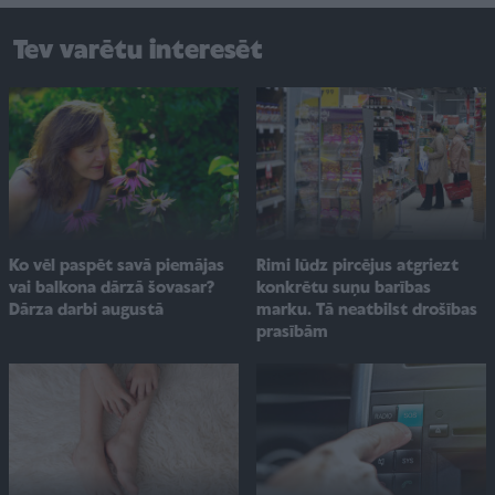
Tev varētu interesēt
Ko vēl paspēt savā piemājas
Rimi lūdz pircējus atgriezt
vai balkona dārzā šovasar?
konkrētu suņu barības
Dārza darbi augustā
marku. Tā neatbilst drošības
prasībām