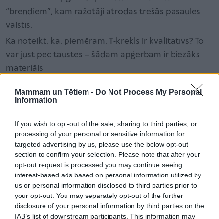
“brendiem”, kam ražotāji atrodas trešās pasaules
valstīs.
Kā noteikt, ka, piemēram, T-krekls ir kvalitatīvs? To
var just pēc taustes – šādam apģērbam ir biezāks
materiāls.
Mammam un Tētiem -
Do Not Process My Personal
Information
Jo plānāka trikotāža, jo tas sliktāk kalpos.
If you wish to opt-out of the sale, sharing to third parties, or
processing of your personal or sensitive information for
targeted advertising by us, please use the below opt-out
Vēl ieteicams pievērst uzmanību šuvumam – vai
section to confirm your selection. Please note that after your
nekur nekarājas diegi, vai visas vīles kārtīgi turas
opt-out request is processed you may continue seeing
interest-based ads based on personal information utilized by
kopā.
us or personal information disclosed to third parties prior to
your opt-out. You may separately opt-out of the further
Treškārt
disclosure of your personal information by third parties on the
IAB’s list of downstream participants. This information may