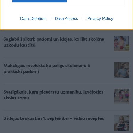
neprognozējami.
Data Deletion
Data Access
Privacy Policy
Saistītie raksti
Saglabā špikeri: padomi un idejas, ko likt skolēna
uzkodu kastītē
Mākslīgais intelekts kā palīgs skolēnam: 5
praktiski padomi
Svarīgākais, kam pievērstu uzmanību, izvēloties
skolas somu
3 idejas brokastīm 1. septembrī – video receptes