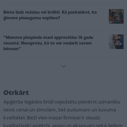
Bērns lūdz māsiņu vai brālīti. Kā paskaidrot, ka
ģimene pieaugumu neplāno?
''Mamma piespieda mani apprecēties 16 gadu
vecumā. Nesaprotu, kā to var nodarīt savam
bērnam''
Otrkārt
Apģērba iegādes brīdī vajadzētu pievērst uzmanību
nevis cenai un zīmolam, bet audumam un šuvuma
kvalitātei. Bieži vien mazai firmiņai ir daudz
kvalitatīvāki apģērbi, apavi un aksesuāri nekā lieliem