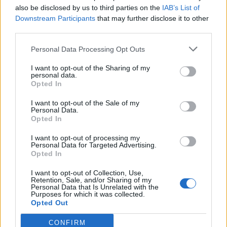
Ja apģērbu iegādājas, vadoties no ilgstspējas
also be disclosed by us to third parties on the
IAB’s List of
viedokļa, tad tas bērnam jāpērk mazliet lielāks, nekā
Downstream Participants
that may further disclose it to other
third parties.
nepieciešams iegādes brīdī. Ikdienas
apģērbu
,
piemēram, T-kreklu, džemperīti, džinsa jaku, droši
Personal Data Processing Opt Outs
var iegādāties vismaz izmēru lielāku, lai nokalpotu
I want to opt-out of the Sharing of my
visu mācību gadu. Pretējā gadījumā var rasties
personal data.
Opted In
situācija, ka veikalā apģērbs der kā uzliets, bet pēc
mēneša piedurknes jau ir par īsu un nepieciešams
I want to opt-out of the Sale of my
Personal Data.
pirkt jaunu. Turklāt bērnam tas neradīs nekādas
Opted In
problēmas, jo tieši patlaban modē ir oversize stila
I want to opt-out of processing my
Personal Data for Targeted Advertising.
apģērbi. Tādās drēbēs būs arī vieglāk kustēties.
Opted In
I want to opt-out of Collection, Use,
Atceries!
Retention, Sale, and/or Sharing of my
Personal Data that Is Unrelated with the
Apavi gan būtu jāiegādājas atbilstošā izmērā, tāpēc
Purposes for which it was collected.
jārēķinās, ka uz tiem sezonas laikā var nākties
Opted Out
iztērēt vairāk naudas – bērniem pēda aug
CONFIRM