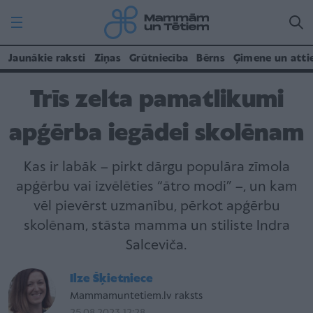
Jaunākie raksti
Ziņas
Grūtniecība
Bērns
Ģimene un atti
Trīs zelta pamatlikumi
apģērba iegādei skolēnam
Kas ir labāk – pirkt dārgu populāra zīmola
apģērbu vai izvēlēties “ātro modi” –, un kam
vēl pievērst uzmanību, pērkot apģērbu
skolēnam, stāsta mamma un stiliste Indra
Salceviča.
Ilze Šķietniece
Mammamuntetiem.lv raksts