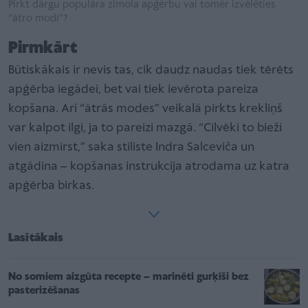
Pirkt dārgu populāra zīmola apģērbu vai tomēr izvēlēties
“ātro modi”?
Pirmkārt
Būtiskākais ir nevis tas, cik daudz naudas tiek tērēts
apģērba iegādei, bet vai tiek ievērota pareiza
kopšana. Arī “ātrās modes” veikalā pirkts krekliņš
var kalpot ilgi, ja to pareizi mazgā. “Cilvēki to bieži
vien aizmirst,” saka stiliste Indra Salceviča un
atgādina – kopšanas instrukcija atrodama uz katra
apģērba birkas.
Lasītākais
No somiem aizgūta recepte – marinēti gurķīši bez
pasterizēšanas