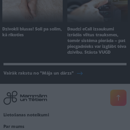
Dzīvoklī blusas! Soli pa solim,
Daudzi eCall izsaukumi
kā rīkoties
izrādās viltus trauksmes,
tomēr sistēma pierāda – pat
piecgadnieks var izglābt tēva
dzīvību. Stāsta VUGD
Vairāk rakstu no "Māja un dārzs"
Lietošanas noteikumi
Par mums