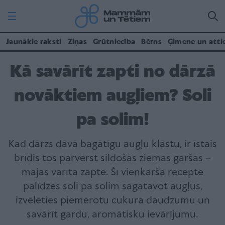
Jaunākie raksti
Ziņas
Grūtniecība
Bērns
Ģimene un atti
Kā savārīt zapti no dārzā
novāktiem augļiem? Soli
pa solim!
Kad dārzs dāvā bagātīgu augļu klāstu, ir īstais
brīdis tos pārvērst sildošās ziemas garšās –
mājās vārītā zaptē. Šī vienkāršā recepte
palīdzēs soli pa solim sagatavot augļus,
izvēlēties piemērotu cukura daudzumu un
savārīt gardu, aromātisku ievārījumu.