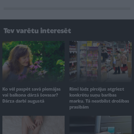
Tev varētu interesēt
Ko vēl paspēt savā piemājas
Rimi lūdz pircējus atgriezt
vai balkona dārzā šovasar?
konkrētu suņu barības
Dārza darbi augustā
marku. Tā neatbilst drošības
prasībām