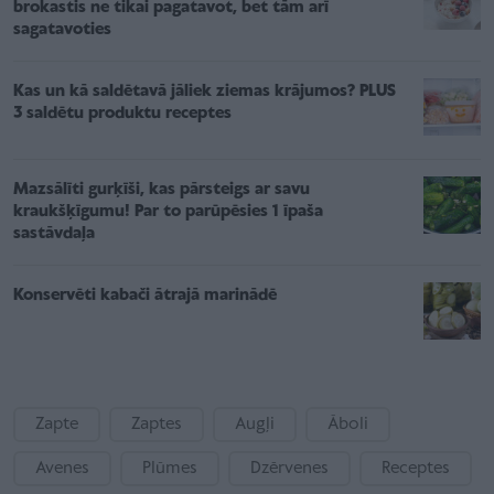
brokastis ne tikai pagatavot, bet tām arī
sagatavoties
Kas un kā saldētavā jāliek ziemas krājumos? PLUS
3 saldētu produktu receptes
Mazsālīti gurķīši, kas pārsteigs ar savu
kraukšķīgumu! Par to parūpēsies 1 īpaša
sastāvdaļa
Konservēti kabači ātrajā marinādē
Zapte
Zaptes
Augļi
Āboli
Avenes
Plūmes
Dzērvenes
Receptes