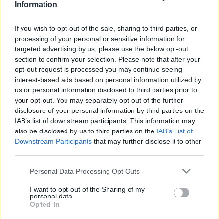
Information
Var arī izmantot želejcukuru, tad vārīšanas laiks
saīsinās līdz ~10 minūtēm. (Proporcija parasti ir
If you wish to opt-out of the sale, sharing to third parties, or
1:1 – 1 kg augļu + 1 paciņa želejcukura (skatīties uz
processing of your personal or sensitive information for
targeted advertising by us, please use the below opt-out
iepakojuma, jo ražotāji var piedāvāt dažādas
section to confirm your selection. Please note that after your
stiprības).)
opt-out request is processed you may continue seeing
interest-based ads based on personal information utilized by
us or personal information disclosed to third parties prior to
4. Gatavības pazīmes
your opt-out. You may separately opt-out of the further
Uz šķīvja uzpilināta karote zaptītes neizplūst, bet
disclosure of your personal information by third parties on the
IAB’s list of downstream participants. This information may
turas pilienā.
also be disclosed by us to third parties on the
IAB’s List of
Downstream Participants
that may further disclose it to other
Masai ir spīdīga, nedaudz lipīga konsistence.
third parties.
Personal Data Processing Opt Outs
5. Pildīšana burkās
I want to opt-out of the Sharing of my
Burkas un vāciņus sterilizē (verdošā ūdenī).
personal data.
Opted In
Karstu
zapti
lej burkās līdz augšai, uzreiz