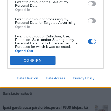
I want to opt-out of the Sale of my
aizskrūvē.
Personal Data.
Opted In
Burkas apgriež otrādi uz 5–10 minūtēm, lai vāks
pievelkas.
I want to opt-out of processing my
Personal Data for Targeted Advertising.
Opted In
6. Papildu variācijas
I want to opt-out of Collection, Use,
Retention, Sale, and/or Sharing of my
Pievieno kanēli, vaniļu vai ingveru aromātam.
Personal Data that Is Unrelated with the
Purposes for which it was collected.
Opted Out
Āboliem
labi piestāv dzērvenes, plūmēm –
kanēlis un krustnagliņas.
CONFIRM
No vīnogām un āboliem kopā var iegūt ļoti
tumīgu un bagātīgu zapti.
Data Deletion
Data Access
Privacy Policy
Saistītie raksti
Īpaši gardā auzu pārslu biezputra! PLUS idejas, kā