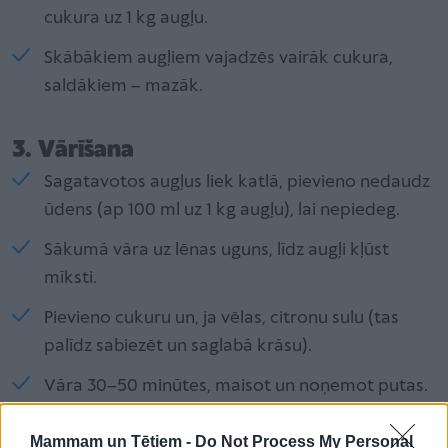
cukura uz 1 kg augļu.
Skābākiem augļiem vajadzēs vairāk cukura,
saldākiem – mazāk.
3. Vārīšana
Sagatavotos augļus liek katlā, pievieno nedaudz
ūdens (ap 100 ml uz 1 kg augļu), lai nepiedeg.
Sākumā vāra uz lēnas uguns, līdz augļi kļūst
mīksti.
Pievieno cukuru un, ja vēlas, citronu sulu (tas
palīdz sabiezēt un saglabā krāsu).
Vāra 30–50 minūtes, maisot un noņemot putas.
Jo ilgāk vāra, jo biezāka sanāk zapte.
Mammam un Tētiem -
Do Not Process My Personal