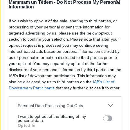
Mammam un Tētiem -
Do Not Process My Personal
lēmums būtu, tad gadījumā, ja tēvs kavētu
Information
maksājumus vai neveiktu tos pilnā apmērā, tad
māte uzreiz varētu lūgt zvērināta tiesu izpildītāja
If you wish to opt-out of the sale, sharing to third parties, or
processing of your personal or sensitive information for
palīdzību, lai piedzītu uzturlīdzekļus.
targeted advertising by us, please use the below opt-out
section to confirm your selection. Please note that after your
Turpretim, ja tiesas lēmuma nav, bet ir tikai pušu
opt-out request is processed you may continue seeing
interest-based ads based on personal information utilized by
parakstīta vienošanās, tad nemaksāšanas vai
us or personal information disclosed to third parties prior to
kavējumu gadījumā mammai vajadzēs celt prasību
your opt-out. You may separately opt-out of the further
tiesā un prasīt gan uzturlīdzekļu piedziņu uz
disclosure of your personal information by third parties on the
IAB’s list of downstream participants. This information may
priekšdienām, gan radušā parāda piedziņu.
also be disclosed by us to third parties on the
IAB’s List of
Downstream Participants
that may further disclose it to other
third parties.
Lasītākais
Personal Data Processing Opt Outs
Soli pa solim – kā mājās pagatavot īstenas angļu
I want to opt-out of the Sharing of my
personal data.
brokastis
Opted In