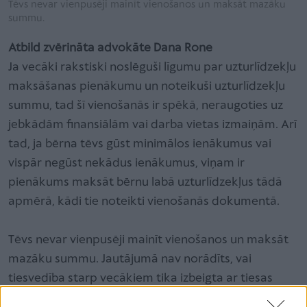
Tēvs nevar vienpusēji mainīt vienošanos un maksāt mazāku
summu.
Atbild zvērināta advokāte Dana Rone
Ja vecāki rakstiski noslēguši līgumu par uzturlīdzekļu
maksāšanas pienākumu un noteikuši uzturlīdzekļu
summu, tad šī vienošanās ir spēkā, neraugoties uz
jebkādām finansiālām vai darba vietas izmaiņām. Arī
tad, ja bērna tēvs gūst minimālos ienākumus vai
vispār negūst nekādus ienākumus, viņam ir
pienākums maksāt bērnu labā uzturlīdzekļus tādā
apmērā, kādi tie noteikti vienošanās dokumentā.
Tēvs nevar vienpusēji mainīt vienošanos un maksāt
mazāku summu. Jautājumā nav norādīts, vai
tiesvedība starp vecākiem tika izbeigta ar tiesas
lēmumu par izlīguma apstiprināšanu. Ja šāds tiesas