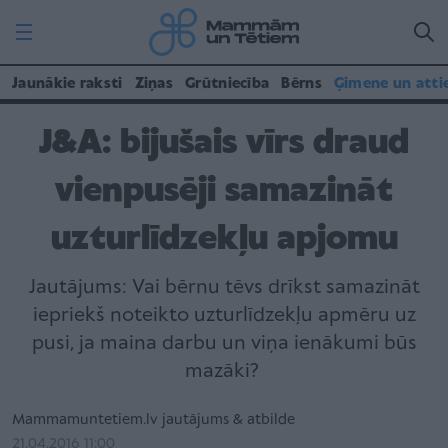
Jaunākie raksti
Ziņas
Grūtniecība
Bērns
Ģimene un atti
J&A: bijušais vīrs draud
vienpusēji samazināt
uzturlīdzekļu apjomu
Jautājums: Vai bērnu tēvs drīkst samazināt
iepriekš noteikto uzturlīdzekļu apmēru uz
pusi, ja maina darbu un viņa ienākumi būs
mazāki?
Mammamuntetiem.lv jautājums & atbilde
21.04.2016 11:00