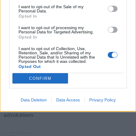
I want to opt-out of the Sale of my
Personal Data.
Velta Straume: “Esmu kā vējš – te negants, te
Opted In
maigi glāstošs”
I want to opt-out of processing my
Personal Data for Targeted Advertising.
Opted In
Neparasts izskaidrojums tam, kāpēc dažreiz
pieķeram sevi, pārlūkojot vecas fotogrāfijas
I want to opt-out of Collection, Use,
telefonā – un tā nav nostalģija
Retention, Sale, and/or Sharing of my
Personal Data that Is Unrelated with the
Purposes for which it was collected.
Opted Out
CONFIRM
Par ģimenes tiesībām var
uzdot jautājumus mūsu
Data Deletion
Data Access
Privacy Policy
ekspertiem
- Latvijas Zvērinātu advokātu kolēģijas
advokātiem.