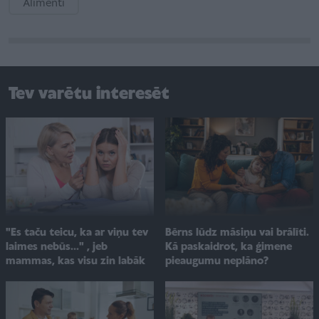
Alimenti
Tev varētu interesēt
"Es taču teicu, ka ar viņu tev
Bērns lūdz māsiņu vai brālīti.
laimes nebūs..." , jeb
Kā paskaidrot, ka ģimene
mammas, kas visu zin labāk
pieaugumu neplāno?