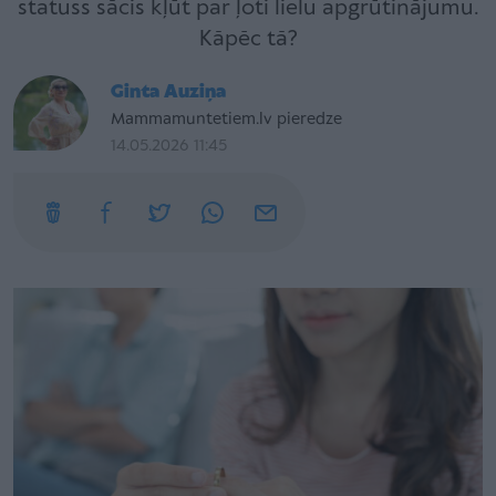
statuss sācis kļūt par ļoti lielu apgrūtinājumu.
Kāpēc tā?
Ginta Auziņa
Mammamuntetiem.lv pieredze
14.05.2026 11:45