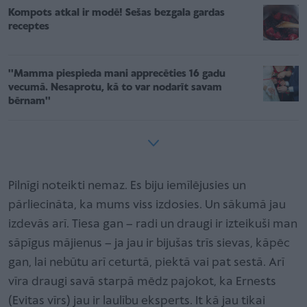
Kompots atkal ir modē! Sešas bezgala gardas
receptes
''Mamma piespieda mani apprecēties 16 gadu
vecumā. Nesaprotu, kā to var nodarīt savam
bērnam''
Pilnīgi noteikti nemaz. Es biju iemīlējusies un
pārliecināta, ka mums viss izdosies. Un sākumā jau
izdevās arī. Tiesa gan – radi un draugi ir izteikuši man
sāpīgus mājienus – ja jau ir bijušas trīs sievas, kāpēc
gan, lai nebūtu arī ceturtā, piektā vai pat sestā. Arī
vīra draugi savā starpā mēdz pajokot, ka Ernests
(Evitas vīrs) jau ir laulību eksperts. It kā jau tikai