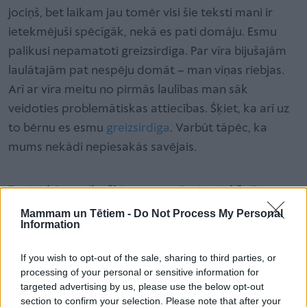
jociņš, bet laikam jau tomēr visi šie teksti mani ir
ietekmējuši spēcīgāk, nekā es pati domāju. Esmu
palikusi nepamatoti greizsirdīga. Par vīra bijušajām
laulātajām pat nespēju domāt – man viņas riebjas.
Arī ar vīra meitu no pirmās laulības man sāk
veidoties problemātiskas attiecības. Šķiet, ka arī uz
to bērnu es esmu
greizsirdīga
. Varbūt tāpēc, ka
mums nekādi nepiesakās savējais.
Tu zini, kāpēc tika šķirtas tava vīra iepriekšējās
laulības?
Mammam un Tētiem -
Do Not Process My Personal
Information
Lielākoties jau zinu tikai to, ko Ernests man pats ir
stāstījis. Ar pirmo sievu Ernests apprecējies uzreiz
If you wish to opt-out of the sale, sharing to third parties, or
pēc vidusskolas, jo viņa bijusi stāvoklī. Abi izšķīrās,
processing of your personal or sensitive information for
targeted advertising by us, please use the below opt-out
kad meita sāka iet pirmajā klasē. Tātad gandrīz
section to confirm your selection. Please note that after your