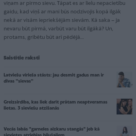
viņam ar pirmo sievu. Tāpat es ar lielu nepacietību
gaidu, kad viņš ar mani būs nodzīvojis kopā ilgāk
nekā ar visām iepriekšējām sievām. Kā saka – ja
nevaru būt pirmā, varbūt varu būt ilgākā? Un,
protams, gribētu būt arī pēdējā…
Saistītie raksti
Latviešu vīrieša stāsts: jau desmit gadus man ir
divas ''sievas''
Greizsirdība, kas liek darīt prātam neaptveramas
lietas. 3 sieviešu atzīšanās
Vecās labās "garneles aizkaru stangās" jeb kā
sievietes atriebjas bijušajiem