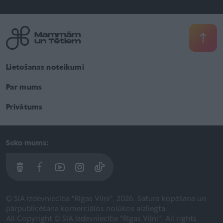
Lietošanas noteikumi
Par mums
Privātums
Seko mums:
© SIA Izdevniecība "Rīgas Viļņi", 2026. Satura kopēšana un
pārpublicēšana komerciālos nolūkos aizliegta.
All Copyright © SIA Izdevniecība "Rīgas Viļņi". All rights