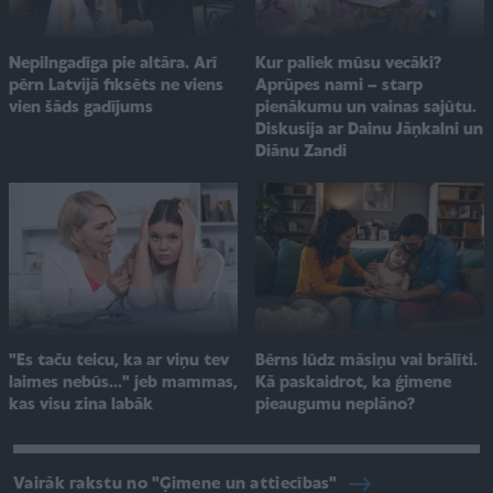
Kur paliek mūsu vecāki?
Nepilngadīga pie altāra. Arī
Aprūpes nami – starp
pērn Latvijā fiksēts ne viens
pienākumu un vainas sajūtu.
vien šāds gadījums
Diskusija ar Dainu Jāņkalni un
Diānu Zandi
"Es taču teicu, ka ar viņu tev
Bērns lūdz māsiņu vai brālīti.
laimes nebūs..." jeb mammas,
Kā paskaidrot, ka ģimene
kas visu zina labāk
pieaugumu neplāno?
Vairāk rakstu no "Ģimene un attiecības"