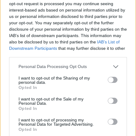
septiņi gadi laulībā. Ar otro sievu viņš bija precējies
opt-out request is processed you may continue seeing
gandrīz desmit gadus. Attiecības tika izbeigtas, jo
interest-based ads based on personal information utilized by
us or personal information disclosed to third parties prior to
sieva satikusi citu. Esmu no vīra māsas dzirdējusi, ka
your opt-out. You may separately opt-out of the further
otrā sieva esot bijusi vīra lielā mīlestība. Un līdz ar to,
disclosure of your personal information by third parties on the
šķiet, ka otro sievu es ienīstu stiprāk nekā pirmo. Un
IAB’s list of downstream participants. This information may
also be disclosed by us to third parties on the
IAB’s List of
priecājos, ka viņiem abiem šajā laulībā nebija bērnu.
Downstream Participants
that may further disclose it to other
third parties.
Vai tu esi par šīm sajūtām runājusi ar savu vīru?
Personal Data Processing Opt Outs
Viņam ne visai patīk sarunas par bijušajām
I want to opt-out of the Sharing of my
attiecībām. Kad mēģinu runāt, viņš parasti saka, ka
personal data.
Opted In
nav, ko tur daudz cilāt pagātni. Kas bijis, bijis. Es arī
negribu vīra acīs izklausīties pēc kaut kādas pilnīgas
I want to opt-out of the Sale of my
Personal Data.
paranoiķes. Bet tāpat jau man salīdzinoši bieži sanāk
Opted In
izmest kādu piezīmi par bijušajām laulībām. Un es
I want to opt-out of processing my
nezinu, kāpēc es tā daru. Jo tas nenāk par labu mūsu
Personal Data for Targeted Advertising.
Opted In
attiecībām.