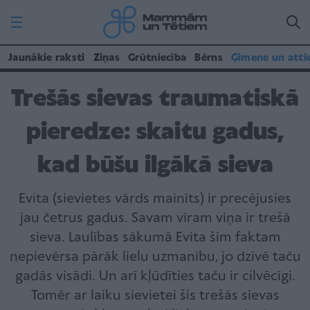
Jaunākie raksti
Ziņas
Grūtniecība
Bērns
Ģimene un atti
Trešās sievas traumatiskā
pieredze: skaitu gadus,
kad būšu ilgākā sieva
Evita (sievietes vārds mainīts) ir precējusies
jau četrus gadus. Savam vīram viņa ir trešā
sieva. Laulības sākumā Evita šim faktam
nepievērsa pārāk lielu uzmanību, jo dzīvē taču
gadās visādi. Un arī kļūdīties taču ir cilvēcīgi.
Tomēr ar laiku sievietei šis trešās sievas