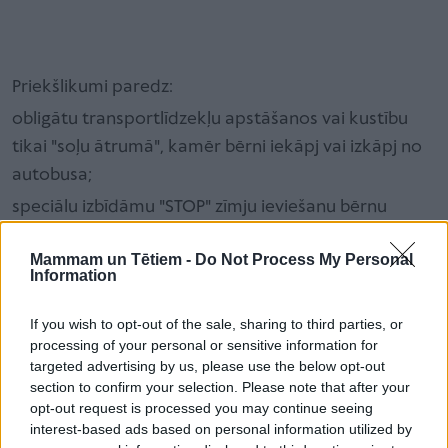
Priekšlikumi paredz:
obligātu transportlīdzekļu apstāšanos vai kustību
tikai "soļu ātrumā", kamēr bērni iekāpj vai izkāpj no
autobusa;
speciālu izbīdāmu "STOP" zīmju ieviešanu bērnu
pārvadājumu autobusos;
Mammam un Tētiem -
Do Not Process My Personal
stingrākus drošības protokolus un autovadītāju
Information
apmācības;
If you wish to opt-out of the sale, sharing to third parties, or
valsts informatīvās kampaņas;
processing of your personal or sensitive information for
vienotus drošības standartus pašvaldību iepirkumos.
targeted advertising by us, please use the below opt-out
section to confirm your selection. Please note that after your
opt-out request is processed you may continue seeing
Iniciatīva balstīta starptautiskā praksē – līdzīga
interest-based ads based on personal information utilized by