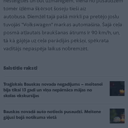
nesteigties un būt uzmanīgiem, viena no pusaudzēm
tomēr izlēma šķērsot šoseju tieši aiz
autobusa. Diemžēl tajā pašā mirklī pa pretējo joslu
tuvojās "Volkswagen" markas automašīna. Šajā ceļa
posmā atļautais braukšanas ātrums ir 90 km/h, un,
tā kā gājēja uz ceļa parādījās pēkšņi, spēkrata
vadītājs nepaspēja laikus nobremzēt.
Saistītie raksti
Traģiskais Bauskas novada negadījums – meitenei
bija tikai 13 gadi un viņa nepārnāca mājas no
skolas ekskursijas
Bauskas novadā auto notiecis pusaudzi. Meitene
gājusi bojā notikuma vietā