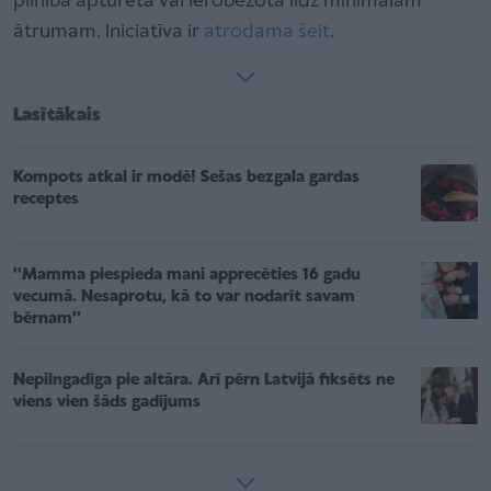
pilnībā apturēta vai ierobežota līdz minimālam
ātrumam. Iniciatīva ir
atrodama šeit
.
Lasītākais
Kompots atkal ir modē! Sešas bezgala gardas
receptes
''Mamma piespieda mani apprecēties 16 gadu
vecumā. Nesaprotu, kā to var nodarīt savam
bērnam''
Nepilngadīga pie altāra. Arī pērn Latvijā fiksēts ne
viens vien šāds gadījums