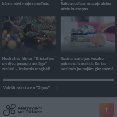
Rakstniecības muzejs aicina
bērna nāvi mājdzemdībās
pētīt kustoņus
Noskaties filmas “Kristofers
Rosina izmaiņas vecāku
un divu pasauļu atslēga”
pabalstu izmaksā. Ko tas
treileri – izskatās maģiski!
nozīmēs jaunajām ģimenēm?
Vairāk rakstu no "Ziņas"