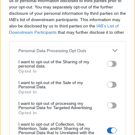
sistēma jau gadiem darbojas Vācijā, ASV, Kanādā un
us or personal information disclosed to third parties prior to
your opt-out. You may separately opt-out of the further
citās valstīs.
disclosure of your personal information by third parties on the
IAB’s list of downstream participants. This information may
also be disclosed by us to third parties on the
IAB’s List of
"Šobrīd Latvijā bērna drošība pie skolas autobusa
Downstream Participants
that may further disclose it to other
lielā mērā balstās uz cerību, ka garām braucošais
third parties.
autovadītājs paspēs nobremzēt. Tā nav drošības
Personal Data Processing Opt Outs
sistēma. Tā ir veiksmes paļāvība. Bērns nedrīkst būt
I want to opt-out of the Sharing of my
tas, kurš ar savu dzīvību samaksā par nepilnīgu
personal data.
regulējumu," uzsver Ieva Brante. "Es uzskatu, ka
Opted In
valstij ir pienākums radīt tādu vidi, kur bērns pie
I want to opt-out of the Sale of my
Personal Data.
skolas autobusa ir maksimāli aizsargāts. Mēs
Opted In
nevaram prasīt no bērna reakcijas ātrumu pret
I want to opt-out of processing my
automašīnu, kas tuvojas ar 90 kilometriem stundā.
Personal Data for Targeted Advertising.
Satiksmei šādos brīžos ir jāapstājas."
Opted In
I want to opt-out of Collection, Use,
Retention, Sale, and/or Sharing of my
Iniciatīvas pārstāvji aicina sabiedrību, pašvaldības un
Personal Data that Is Unrelated with the