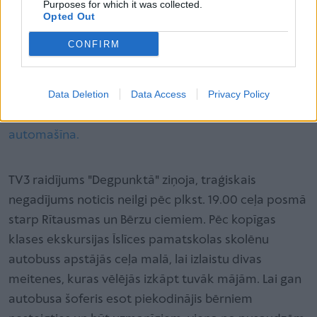
Purposes for which it was collected.
politiķus atbalstīt grozījumus, kas ļautu novērst
Opted Out
līdzīgas traģēdijas nākotnē.
CONFIRM
Jau vēstījām, ka
Bauskas novadā 8. maijā satiksmes
negadījumā gājusi bojā 13 gadus veca meitene, kura
Data Deletion
Data Access
Privacy Policy
izkāpa no skolēnu autobusa un uzreiz metās pāri
ceļam, nepamanot, ka no pretējās puses tuvojas
automašīna.
TV3 raidījums "Degpunktā" ziņoja, traģiskais
negadījums noticis neilgi pēc plkst. 19.00 ceļa posmā
starp Rītausmas un Bērzu ciemiem. Pēc kopīgas
klases ekskursijas Īslīces pamatskolas skolēnu
autobuss apstājās ceļa malā, lai izlaistu divas
meitenes, kuras vēlējās izkāpt tuvāk mājām. Lai gan
autobusa šoferis esot piekodinājis bērniem