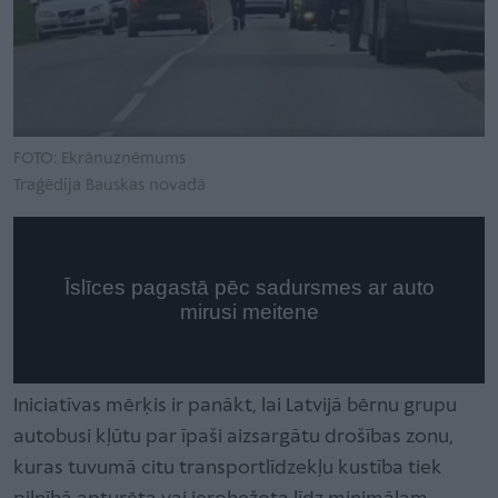
FOTO: Ekrānuzņēmums
Traģēdija Bauskas novadā
Iniciatīvas mērķis ir panākt, lai Latvijā bērnu grupu
autobusi kļūtu par īpaši aizsargātu drošības zonu,
kuras tuvumā citu transportlīdzekļu kustība tiek