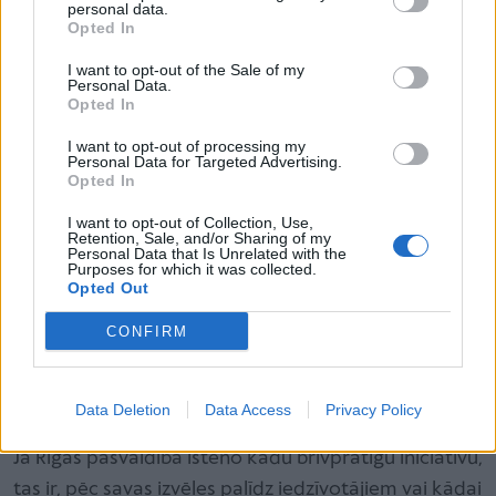
jau saņēmis citā pašvaldībā Latvijā,
personal data.
Opted In
jaundzimušais ievietots ilgstošas sociālās
I want to opt-out of the Sale of my
aprūpes un rehabilitācijas institūcijā,
Personal Data.
Opted In
bērna statuss Fizisko personu reģistrā nav
I want to opt-out of processing my
aktīvs, proti, bērniņš ir miris.
Personal Data for Targeted Advertising.
Opted In
I want to opt-out of Collection, Use,
Ņemot vērā, ka ir sagatavots jauns regulējums “Par
Retention, Sale, and/or Sharing of my
Personal Data that Is Unrelated with the
Rīgas valstspilsētas pašvaldības pabalstiem
Purposes for which it was collected.
Opted Out
aizbildnim un audžuģimenei”, no šā gada 1. jūlija no
esošajiem noteikumiem tiek izslēgts regulējums par
CONFIRM
pabalstu par aizbildņa pienākumu pildīšanu.
Data Deletion
Data Access
Privacy Policy
Kas ir brīvprātīgās iniciatīvas pabalsts
Ja Rīgas pašvaldība īsteno kādu brīvprātīgu iniciatīvu,
tas ir, pēc savas izvēles palīdz iedzīvotājiem vai kādai