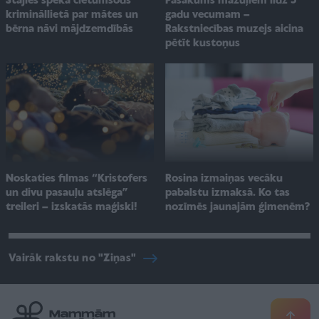
Pasākums mazuļiem līdz 3
Stājies spēkā cietumsods
gadu vecumam –
krimināllietā par mātes un
Rakstniecības muzejs aicina
bērna nāvi mājdzemdībās
pētīt kustoņus
Noskaties filmas “Kristofers
Rosina izmaiņas vecāku
un divu pasauļu atslēga”
pabalstu izmaksā. Ko tas
treileri – izskatās maģiski!
nozīmēs jaunajām ģimenēm?
Vairāk rakstu no "Ziņas"