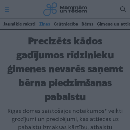
Jaunākie raksti
Ziņas
Grūtniecība
Bērns
Ģimene un atti
Precizēts kādos
gadījumos rīdzinieku
ģimenes nevarēs saņemt
bērna piedzimšanas
pabalstu
Rīgas domes saistošajos noteikumos* veikti
grozījumi un precizējumi, kas attiecas uz
pabalstu izmaksas kārtību, atbalstu