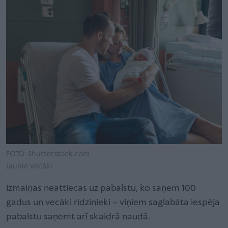
FOTO: Shutterstock.com
Jaunie vecāki
Izmaiņas neattiecas uz pabalstu, ko saņem 100
gadus un vecāki rīdzinieki – viņiem saglabāta iespēja
pabalstu saņemt arī skaidrā naudā.