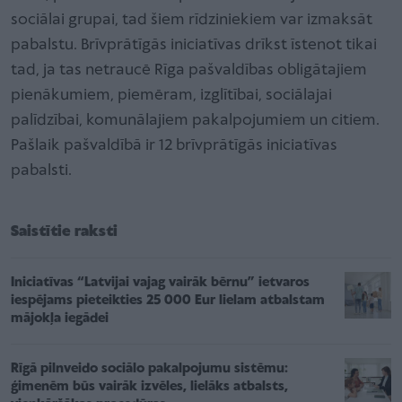
sociālai grupai, tad šiem rīdziniekiem var izmaksāt
pabalstu. Brīvprātīgās iniciatīvas drīkst īstenot tikai
tad, ja tas netraucē Rīga pašvaldības obligātajiem
pienākumiem, piemēram, izglītībai, sociālajai
palīdzībai, komunālajiem pakalpojumiem un citiem.
Pašlaik pašvaldībā ir 12 brīvprātīgās iniciatīvas
pabalsti.
Saistītie raksti
Iniciatīvas “Latvijai vajag vairāk bērnu” ietvaros
iespējams pieteikties 25 000 Eur lielam atbalstam
mājokļa iegādei
Rīgā pilnveido sociālo pakalpojumu sistēmu:
ģimenēm būs vairāk izvēles, lielāks atbalsts,