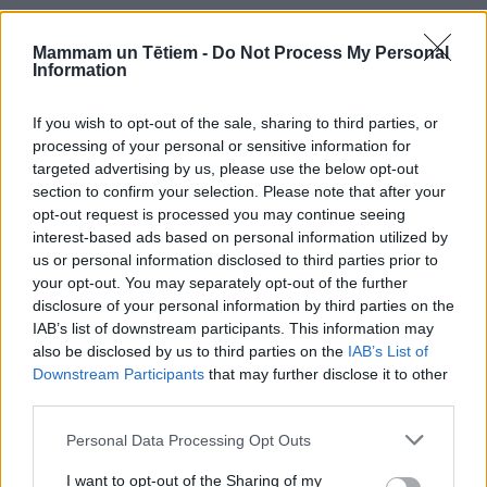
Savukārt valsts noteiktos sociālos pabalstus arī
turpmāk izņēmuma gadījumos var izmaksāt skaidrā
Mammam un Tētiem -
Do Not Process My Personal
Information
naudā.
Piešķirot
bērna piedzimšanas pabalstu
, konstatēta
If you wish to opt-out of the sale, sharing to third parties, or
nepieciešamība precizēt piešķiršanas nosacījumus.
processing of your personal or sensitive information for
targeted advertising by us, please use the below opt-out
Lai novērstu dubultu pabalsta izmaksu par vienu un
section to confirm your selection. Please note that after your
to pašu gadījumu un nodrošinātu vienotus principus
opt-out request is processed you may continue seeing
visā valstī, tagad pašvaldības saistošajos
interest-based ads based on personal information utilized by
us or personal information disclosed to third parties prior to
noteikumos precizēts, ka pabalsts tiek piešķirts
your opt-out. You may separately opt-out of the further
apmērā, kāds bija noteikts bērna piedzimšanas
disclosure of your personal information by third parties on the
dienā.
IAB’s list of downstream participants. This information may
also be disclosed by us to third parties on the
IAB’s List of
Downstream Participants
that may further disclose it to other
Tāpat noteikts, ka pabalstu
third parties.
nepiešķir, ja:
Personal Data Processing Opt Outs
viens no vecākiem vai aizbildņiem šo pabalstu
I want to opt-out of the Sharing of my