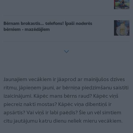
Bērnam brokastīs... telefons! Īpaši noderēs
bērniem - mazēdājiem
Jaunajiem vecākiem ir jāaprod ar mainījušos dzīves
ritmu, jāpieņem jauni, ar bērniņa piedzimšanu saistīti
izaicinājumi. Kāpēc mans bērns raud? Kāpēc viņš
piecreiz naktī mostas? Kāpēc viņa dibentiņš ir
apsārtis? Vai viņš ir labi paēdis? Šie un vēl simtiem
citu jautājumu katru dienu neliek mieru vecākiem.