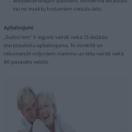
antibakteriālajām īpašībām, nomierina iekaisušu
vai no insektu kodumiem cietušu ādu.
Apbalvojumi
„Sudocrem“ ir ieguvis vairāk nekā 15 dažādu
starptautisku apbalvojumu. To novērtē un
rekomendē miljoniem mammu un tētu vairāk nekā
40 pasaules valstīs.