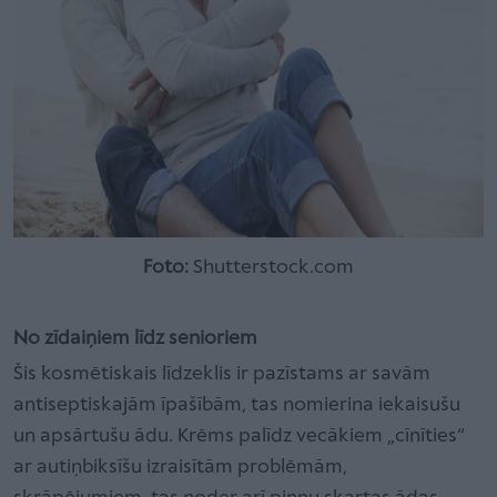
Foto:
Shutterstock.com
No zīdaiņiem līdz senioriem
Šis kosmētiskais līdzeklis ir pazīstams ar savām
antiseptiskajām īpašībām, tas nomierina iekaisušu
un apsārtušu ādu. Krēms palīdz vecākiem „cīnīties“
ar autiņbiksīšu izraisītām problēmām,