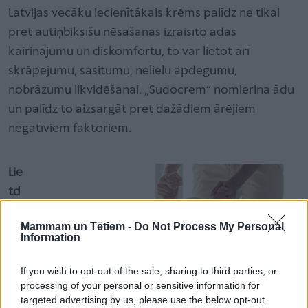
Latvijas vecāku iecienītākais krēms palīdz ne tikai
pret autiņbiksīšu nēsāšanas izraisīto ādas
kairinājumu un diskomfortu, to var lietot arī
skrāpējumu, sasitumu, nelielu apdegumu,
nobrāzumu likvidēšanai. „Sudocrem“ nomierina ādu
un palīdz to aizsargāt pret dažādiem ārējiem
negatīviem faktoriem.
Lie
td
erī
Mammam un Tētiem -
Do Not Process My Personal
bu
Information
ap
sti
If you wish to opt-out of the sale, sharing to third parties, or
processing of your personal or sensitive information for
pri
targeted advertising by us, please use the below opt-out
no