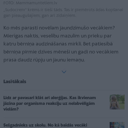
FOTO: Mammamuntetiem.lv
„Sudocrem“ krēms ir tieši tāds. Tas ir piemērots ādas kopšanai
gan pieaugušajiem, gan arī zīdaiņiem.
Ko mēs parasti novēlam jaundzimušo vecākiem?
Mierīgas naktis, veselību mazulim un prieku par
katru bērniņa audzināšanas mirkli. Bet patiesībā
bērniņa pirmie dzīves mēneši un gadi no vecākiem
prasa daudz rūpju un jaunu iemaņu.
Lasītākais
Līdz ar pavasari klāt arī alerģijas. Kas ikvienam
jāzina par organisma reakciju uz nelabvēlīgām
vielām?
Sešgadnieks uz skolu. No kā baidās vecāki