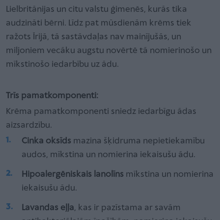
Lielbritānijas un citu valstu ģimenēs, kurās tika
audzināti bērni. Līdz pat mūsdienām krēms tiek
ražots Īrijā, tā sastāvdaļas nav mainījušās, un
miljoniem vecāku augstu novērtē tā nomierinošo un
mīkstinošo iedarbību uz ādu.
Trīs pamatkomponenti:
Krēma pamatkomponenti sniedz iedarbīgu ādas
aizsardzību.
Cinka oksīds
mazina šķidruma nepietiekamību
audos, mīkstina un nomierina iekaisušu ādu.
Hipoalergēniskais lanolīns
mīkstina un nomierina
iekaisušu ādu.
Lavandas eļļa
, kas ir pazīstama ar savām