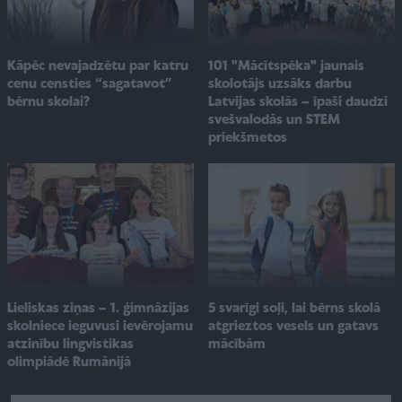
101 "Mācītspēka" jaunais
Kāpēc nevajadzētu par katru
skolotājs uzsāks darbu
cenu censties “sagatavot”
Latvijas skolās – īpaši daudzi
bērnu skolai?
svešvalodās un STEM
priekšmetos
Lieliskas ziņas – 1. ģimnāzijas
5 svarīgi soļi, lai bērns skolā
skolniece ieguvusi ievērojamu
atgrieztos vesels un gatavs
atzinību lingvistikas
mācībām
olimpiādē Rumānijā