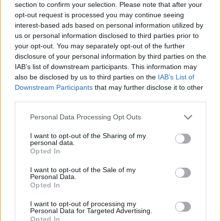
section to confirm your selection. Please note that after your
šie
opt-out request is processed you may continue seeing
interest-based ads based on personal information utilized by
pē
us or personal information disclosed to third parties prior to
tīj
your opt-out. You may separately opt-out of the further
u
disclosure of your personal information by third parties on the
IAB’s list of downstream participants. This information may
mi
also be disclosed by us to third parties on the
IAB’s List of
Saskaroties ar autiņbiksīšu izraisītiem izsitumiem,
Downstream Participants
that may further disclose it to other
third parties.
vecāki izmanto visus līdzekļus, lai zīdainis drīz atkal
varētu priecīgi dūdot. To, ka „Sudocrem“ tiešām ir
Personal Data Processing Opt Outs
iedarbīgs, apstiprina arī pētījums*, kurā piedalījās
I want to opt-out of the Sharing of my
2159 respondenti.
personal data.
Opted In
I want to opt-out of the Sale of my
1818 pētījumā iesaistīto dalībnieku bija lietojuši
Personal Data.
„Sudocrem“ ne mazāk kā sešus mēnešus, un viņu
Opted In
bērni bija saskārušies ar autiņbiksīšu radītām
I want to opt-out of processing my
Personal Data for Targeted Advertising.
izsitumu problēmām. Pētījuma rezultāti liecina, ka
Opted In