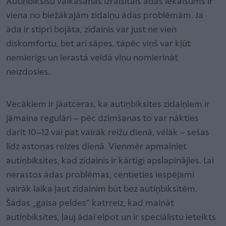
Autiņbiksīšu valkāšanas izraisītais ādas iekaisums ir
viena no biežākajām zīdaiņu ādas problēmām. Ja
āda ir stipri bojāta, zīdainis var just ne vien
diskomfortu, bet arī sāpes, tāpēc viņš var kļūt
nemierīgs un ierastā veidā viņu nomierināt
neizdosies.
Vecākiem ir jāatceras, ka autiņbiksītes zīdaiņiem ir
jāmaina regulāri – pēc dzimšanas to var nākties
darīt 10–12 vai pat vairāk reižu dienā, vēlāk – sešas
līdz astoņas reizes dienā. Vienmēr apmainiet
autiņbiksītes, kad zīdainis ir kārtīgi apslapinājies. Lai
nerastos ādas problēmas, centieties iespējami
vairāk laika ļaut zīdainim būt bez autiņbiksītēm.
Šādas „gaisa peldes” katrreiz, kad maināt
autiņbiksītes, ļauj ādai elpot un ir speciālistu ieteikts