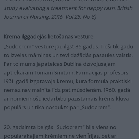
study evaluating a treatment for nappy rash. British
Journal of Nursing, 2016, Vol 25, No 8)
Krēma ilggadējās lietošanas vēsture
„Sudocrem“ vēsture jau ilgst 85 gadus. Tieši tik gadu
to izvēlas māmiņas un tēvi dažādās pasaules valstīs.
Par to mums jāpateicas Dublinā dzīvojušajam
aptiekāram Tomam Smitam. Farmācijas profesors
1931. gadā izgatavoja krēmu, kura formula praktiski
nemaz nav mainīta līdz pat mūsdienām. 1960. gadā
ar nomierinošu iedarbību pazīstamais krēms kļuva
populārs un tika nosaukts par „Sudocrem“.
20. gadsimta beigās „Sudocrem“ bija viens no
populārākajiem krēmiem ne vien Īrijas, bet arī