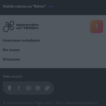
Vairāk rakstu no "Bērns"
Lietošanas noteikumi
Par mums
Privātums
Seko mums:
© SIA Izdevniecība "Rīgas Viļņi", 2026. Satura kopēšana un