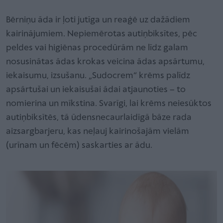
Bērniņu āda ir ļoti jutīga un reaģē uz dažādiem
kairinājumiem. Nepiemērotas autiņbiksītes, pēc
peldes vai higiēnas procedūrām ne līdz galam
nosusinātas ādas krokas veicina ādas apsārtumu,
iekaisumu, izsušanu. „Sudocrem“ krēms palīdz
apsārtušai un iekaisušai ādai atjaunoties – to
nomierina un mīkstina. Svarīgi, lai krēms neiesūktos
autiņbiksītēs, tā ūdensnecaurlaidīgā bāze rada
aizsargbarjeru, kas neļauj kairinošajām vielām
(urīnam un fēcēm) saskarties ar ādu.