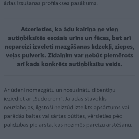
ādas izsušanas profilakses pasākums.
Atcerieties, ka ādu kairina ne vien
autiņbiksītēs esošais urīns un fēces, bet arī
nepareizi izvēlēti mazgāšanas līdzekļi, ziepes,
veļas pulveris. Zīdainim var nebūt piemērots
arī kāds konkrēts autiņbiksīšu veids.
Ar ūdeni nomazgātu un nosusinātu dibentiņu
ieziediet ar „Sudocrem“. Ja ādas stāvoklis
neuzlabojas, ilgstoši neizzūd izteikts apsārtums vai
parādās baltas vai sārtas pūtītes, vērsieties pēc
palīdzības pie ārsta, kas nozīmēs pareizu ārstēšanu.