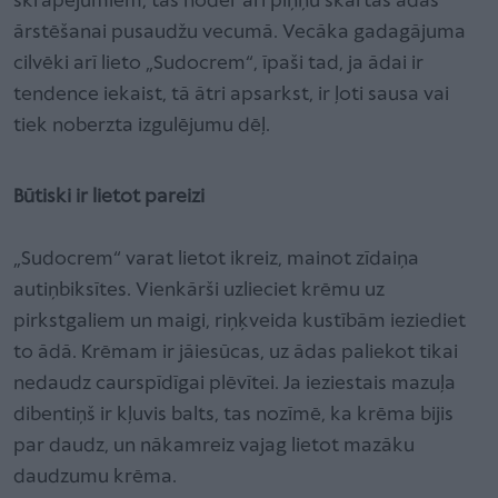
skrāpējumiem, tas noder arī piņņu skartas ādas
ārstēšanai pusaudžu vecumā. Vecāka gadagājuma
cilvēki arī lieto „Sudocrem“, īpaši tad, ja ādai ir
tendence iekaist, tā ātri apsarkst, ir ļoti sausa vai
tiek noberzta izgulējumu dēļ.
Būtiski ir lietot pareizi
„Sudocrem“ varat lietot ikreiz, mainot zīdaiņa
autiņbiksītes. Vienkārši uzlieciet krēmu uz
pirkstgaliem un maigi, riņķveida kustībām ieziediet
to ādā. Krēmam ir jāiesūcas, uz ādas paliekot tikai
nedaudz caurspīdīgai plēvītei. Ja ieziestais mazuļa
dibentiņš ir kļuvis balts, tas nozīmē, ka krēma bijis
par daudz, un nākamreiz vajag lietot mazāku
daudzumu krēma.