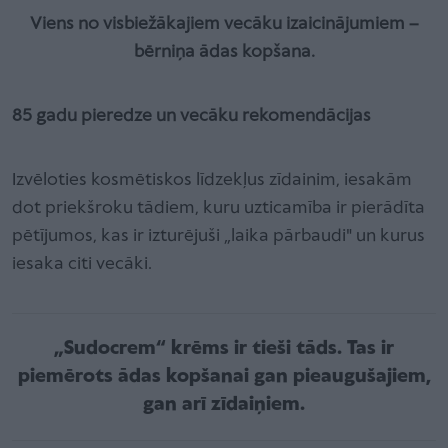
Viens no visbiežākajiem vecāku izaicinājumiem –
bērniņa ādas kopšana.
85 gadu pieredze un vecāku rekomendācijas
Izvēloties kosmētiskos līdzekļus zīdainim, iesakām
dot priekšroku tādiem, kuru uzticamība ir pierādīta
pētījumos, kas ir izturējuši „laika pārbaudi" un kurus
iesaka citi vecāki.
„Sudocrem“ krēms ir tieši tāds. Tas ir
piemērots ādas kopšanai gan pieaugušajiem,
gan arī zīdaiņiem.