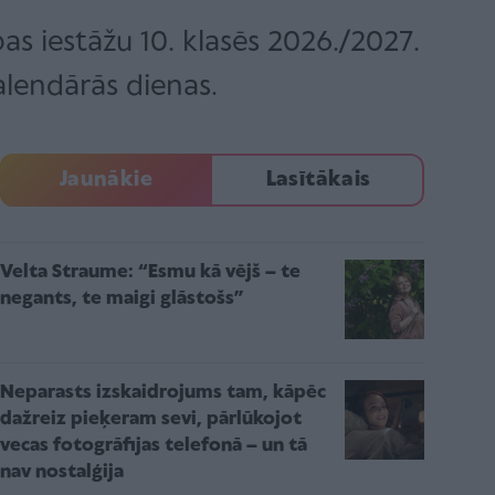
bas iestāžu 10. klasēs 2026./2027.
alendārās dienas.
Jaunākie
Lasītākais
Velta Straume: “Esmu kā vējš – te
negants, te maigi glāstošs”
Neparasts izskaidrojums tam, kāpēc
dažreiz pieķeram sevi, pārlūkojot
vecas fotogrāfijas telefonā – un tā
nav nostalģija