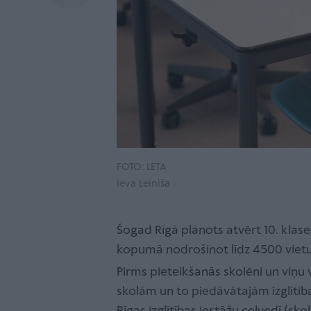
FOTO: LETA
Ieva Leiniša
Šogad Rīgā plānots atvērt 10. klase
kopumā nodrošinot līdz 4500 viet
Pirms pieteikšanās skolēni un viņu v
skolām un to piedāvātajām izglī