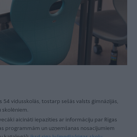
s 54 vidusskolās, tostarp sešās valsts ģimnāzijās,
u skolēniem.
ecāki aicināti iepazīties ar informāciju par Rīgas
tības programmām un uzņemšanas nosacījumiem