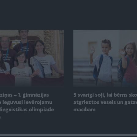
 ziņas – 1. ģimnāzijas
5 svarīgi soļi, lai bērns sk
e ieguvusi ievērojamu
atgrieztos vesels un gata
 lingvistikas olimpiādē
mācībām
ā