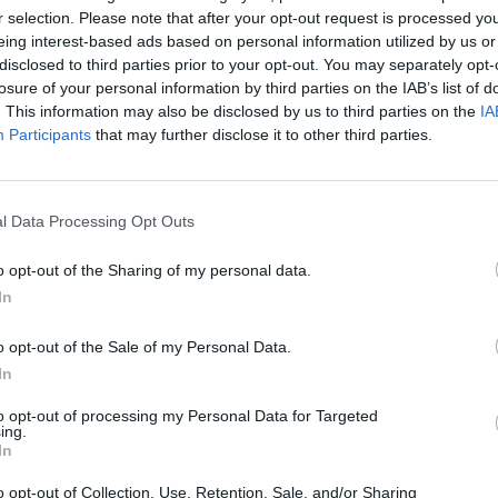
tā tiks ņemta vērā uzņemšanas procesā.
r selection. Please note that after your opt-out request is processed y
oši izvēlēto programmu prioritātēm un sekmju
eing interest-based ads based on personal information utilized by us or
disclosed to third parties prior to your opt-out. You may separately opt-
losure of your personal information by third parties on the IAB’s list of
entralizēto eksāmenu rezultāti, kur viens procents
. This information may also be disclosed by us to third parties on the
IA
Participants
that may further disclose it to other third parties.
 arī papildu uzņemšanas kritēriji.
l Data Processing Opt Outs
ņošana
o opt-out of the Sharing of my personal data.
ūlija plkst. 12.00 nosūtot uzaicinājumus:
In
atvija.gov.lv, tad uzaicinājums būs pieejams portālā;
o opt-out of the Sale of my Personal Data.
 tad tas tiks nosūtīts uz norādīto e-pasta adresi.
In
šanas atbilde jāsniedz ne vēlāk kā 72 stundu laikā.
to opt-out of processing my Personal Data for Targeted
ing.
 izglītības programmās ar zemāku prioritāti tiks
In
o opt-out of Collection, Use, Retention, Sale, and/or Sharing