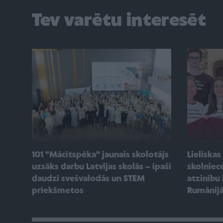
Tev varētu interesēt
101 "Mācītspēka" jaunais skolotājs
Lieliskas
uzsāks darbu Latvijas skolās – īpaši
skolniec
daudzi svešvalodās un STEM
atzinību
priekšmetos
Rumānij