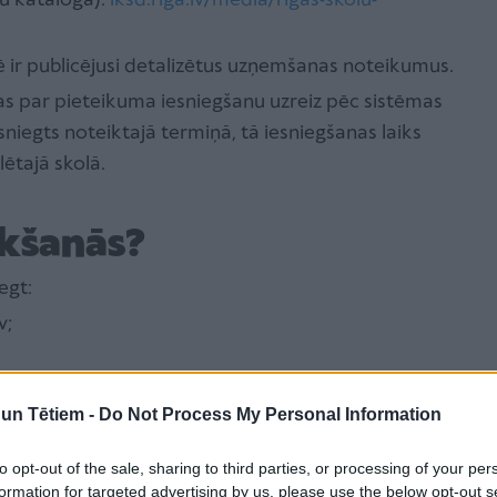
olu katalogā):
iksd.riga.lv/media/rigas-skolu-
 ir publicējusi detalizētus uzņemšanas noteikumus.
as par pieteikuma iesniegšanu uzreiz pēc sistēmas
niegts noteiktajā termiņā, tā iesniegšanas laiks
lētajā skolā.
ikšanās?
egt:
v;
otāju centra klientu apkalpošanas centros;
n Tētiem -
Do Not Process My Personal Information
estādē par konkrēto skolu.
ba jāpievērš izvēlēto izglītības programmu
to opt-out of the sale, sharing to third parties, or processing of your per
formation for targeted advertising by us, please use the below opt-out s