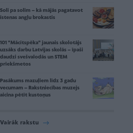
Soli pa solim – kā mājās pagatavot
īstenas angļu brokastis
101 "Mācītspēka" jaunais skolotājs
uzsāks darbu Latvijas skolās – īpaši
daudzi svešvalodās un STEM
priekšmetos
Pasākums mazuļiem līdz 3 gadu
vecumam – Rakstniecības muzejs
aicina pētīt kustoņus
Vairāk rakstu