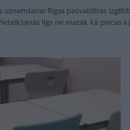
s uzņemšanai Rīgas pašvaldības izglītī
eteikšanās ilgs ne mazāk kā piecas k