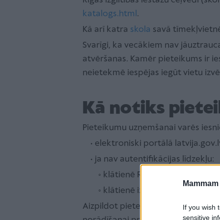
Rīgas izglītības iestāžu ceļvedī (sk
katalogs.html
.
Kā arī katra
skola
savā tīmekļvietnē
Svarīgi, ka vecākiem nav jāuztrauc
atvēršanas. Kamēr pieteikums ir ies
neietekmē iespējas iegūt vietu izvē
Kā notiks piete
Pieteikumu uzņemšanai varēs iesni
• elektroniski portālā latvija.gov.l
• ja nav autentifikācijas līdzekļu:
◦ klātienē Rīgas Apkaimju iedzīv
Mammam u
◦ klātienē izvēlētajā izglītības i
Aizpildot pieteikumu, īpaša uzmanī
If you wish 
sensitive in