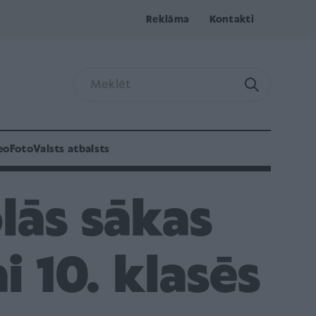
Reklāma
Kontakti
eo
Foto
Valsts atbalsts
lās sākas
 10. klasēs