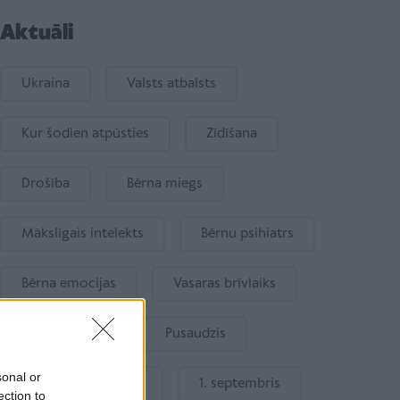
Aktuāli
Ukraina
Valsts atbalsts
Kur šodien atpūsties
Zīdīšana
Drošība
Bērna miegs
Mākslīgais intelekts
Bērnu psihiatrs
Bērna emocijas
Vasaras brīvlaiks
Bērnu drošība
Pusaudzis
sonal or
Gatavošanās skolai
1. septembris
ection to