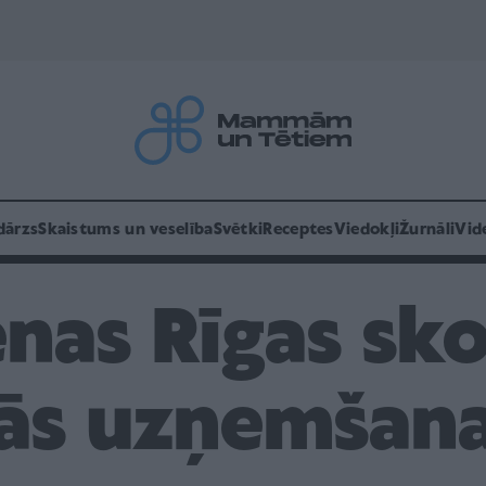
dārzs
Skaistums un veselība
Svētki
Receptes
Viedokļi
Žurnāli
Vid
enas Rīgas sko
ās uzņemšanai