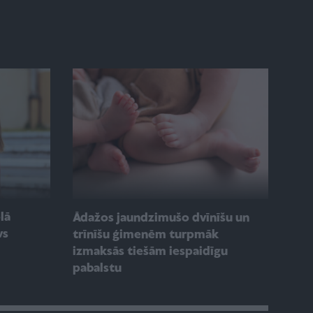
olā
Ādažos jaundzimušo dvīnīšu un
vs
trīnīšu ģimenēm turpmāk
izmaksās tiešām iespaidīgu
pabalstu