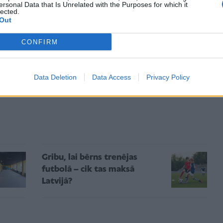
as iestāžu iekšējo noteikumu noteiktajā termiņā būs
ersonal Data that Is Unrelated with the Purposes for which it
lected.
menti.
Out
skolā, vēl joprojām paliks aktīvi pieteikumi
CONFIRM
rogrammās.
īgas skolās pieejama portālā izglitiba.riga.lv un
Data Deletion
Data Access
Privacy Policy
Gribu, lai bērns trenējas
futbolā – cik tas maksā
Latvijā?