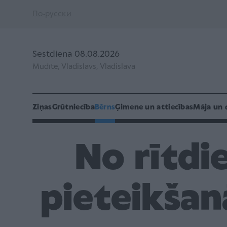
По-русски
Sestdiena 08.08.2026
Mudīte, Vladislavs, Vladislava
Ziņas
Grūtniecība
Bērns
Ģimene un attiecības
Māja un 
No rītdi
pieteikšan