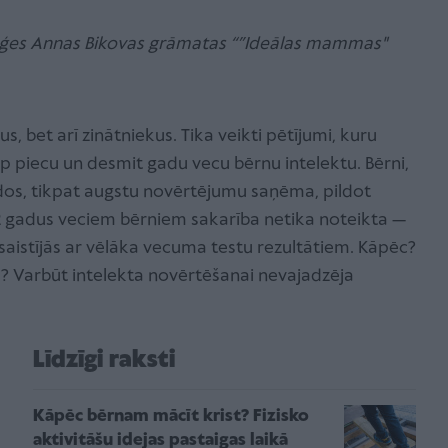
oģes Annas Bikovas grāmatas “”Ideālas mammas"
s, bet arī zinātniekus. Tika veikti pētījumi, kuru
rp piecu un desmit gadu vecu bērnu intelektu. Bērni,
gados, tikpat augstu novērtējumu saņēma, pildot
2 gadus veciem bērniem sakarība netika noteikta —
saistījās ar vēlāka vecuma testu rezultātiem. Kāpēc?
a? Varbūt intelekta novērtēšanai nevajadzēja
Līdzīgi raksti
Kāpēc bērnam mācīt krist? Fizisko
aktivitāšu idejas pastaigas laikā