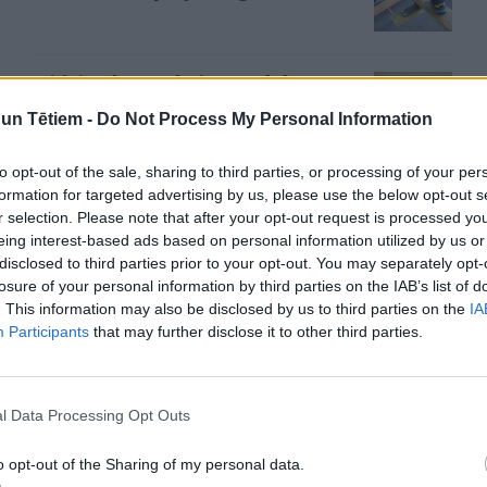
7 idejas, kā rotaļāties ar 9 līdz 12
mēnešus vecu mazuli
n Tētiem -
Do Not Process My Personal Information
to opt-out of the sale, sharing to third parties, or processing of your per
formation for targeted advertising by us, please use the below opt-out s
Spoguļneironi mammas un bērna
r selection. Please note that after your opt-out request is processed y
attiecībās – veselīgu dzīves
eing interest-based ads based on personal information utilized by us or
attiecību pamats
disclosed to third parties prior to your opt-out. You may separately opt-
losure of your personal information by third parties on the IAB’s list of
. This information may also be disclosed by us to third parties on the
IA
R SAVU MAZULI!
Participants
that may further disclose it to other third parties.
"Ku-kū!"
l Data Processing Opt Outs
vai paslēpjas aiz skapja stū-ra. Bērns kādu laiku
o opt-out of the Sharing of my personal data.
 skapi. Nekas nenotiek. Vienkārši skapis vai dvielis.