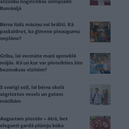
atzinību lingvistikas olimpiādē
Rumānijā
Bērns lūdz māsiņu vai brālīti. Kā
paskaidrot, ka ģimene pieaugumu
neplāno?
Gribu, lai vecmāte mani apmeklē
mājās. Kā un kur var pieteikties šīm
bezmaksas vizītēm?
5 svarīgi soļi, lai bērns skolā
atgrieztos vesels un gatavs
mācībām
Augustam piestāv – ātrā, bet
eleganti gardā plūmju kūka