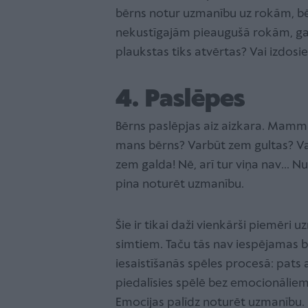
bērns notur uzmanību uz rokām, bēr
nekustīgajām pieaugušā rokām, ga
plaukstas tiks atvērtas? Vai izdosie
4. Paslēpes
Bērns paslēpjas aiz aizkara. Mamma 
mans bērns? Varbūt zem gultas? Varbū
zem galda! Nē, arī tur viņa nav... N
pina noturēt uzmanību.
Šie ir tikai daži vienkārši piemēri
simtiem. Taču tās nav iespējamas b
iesaistīšanās spēles procesā: pats a
piedalīsies spēlē bez emocionālie
Emocijas palīdz noturēt uzmanību.