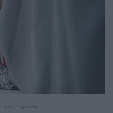
bība ar pieaugušajiem.