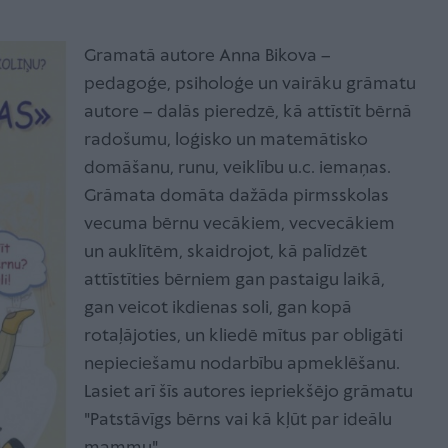
Gramatā autore Anna Bikova –
pedagoģe, psiholoģe un vairāku grāmatu
autore – dalās pieredzē, kā attīstīt bērnā
radošumu, loģisko un matemātisko
domāšanu, runu, veiklību u.c. iemaņas.
Grāmata domāta dažāda pirmsskolas
vecuma bērnu vecākiem, vecvecākiem
un auklītēm, skaidrojot, kā palīdzēt
attīstīties bērniem gan pastaigu laikā,
gan veicot ikdienas soli, gan kopā
rotaļājoties, un kliedē mītus par obligāti
nepieciešamu nodarbību apmeklēšanu.
Lasiet arī šīs autores iepriekšējo grāmatu
"Patstāvīgs bērns vai kā kļūt par ideālu