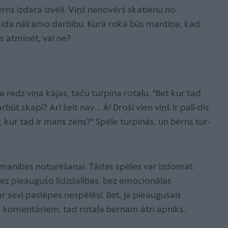
ns izdara izvēli. Viņš nenovērš skatienu no
ida nākamo darbību. Kurā rokā būs mantiņa, kad
s atminēt, vai ne?
redz viņa kājas, taču turpina rotaļu. "Bet kur tad
t skapī? Arī šeit nav... Ā! Droši vien viņš ir palī-dis
u, kur tad ir mans zēns?" Spēle turpinās, un bērns tur-
 uzmanības noturēšanai. Tādas spēles var izdomāt
ez pieaugušo līdzdalības, bez emocionālas
r sevi paslēpes nespēlēsi. Bet, ja pieaugušais
m komentāriem, tad rotaļa bērnam ātri apniks.