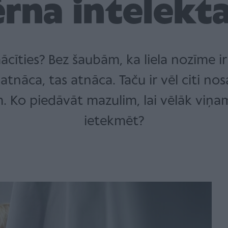
ērna intelekt
cīties? Bez šaubām, ka liela nozīme ir 
nāca, tas atnāca. Taču ir vēl citi nosa
 Ko piedāvāt mazulim, lai vēlāk viņam
ietekmēt?