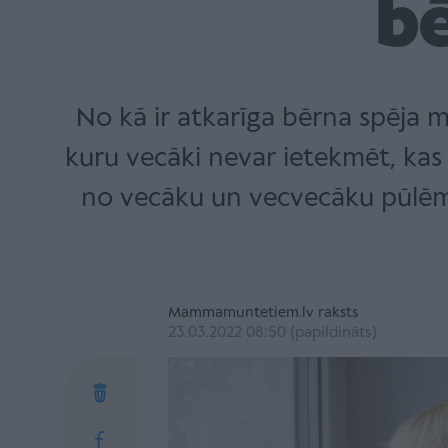
b
No kā ir atkarīga bērna spēja mā
kuru vecāki nevar ietekmēt, kas at
no vecāku un vecvecāku pūlēm.
Mammamuntetiem.lv raksts
23.03.2022 08:50 (papildināts)