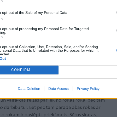
In
da, ka mamma atkal parādīsies. Un, kad mamma
o opt-out of the Sale of my Personal Data.
a emociju. Bērns un mamma priecīgi smejas. Un šo
In
 pēc kārtas. Jaunrades nav. Bet uzmanība darbībai ir.
to opt-out of processing my Personal Data for Targeted
ing.
r ir rociņas?"
In
o opt-out of Collection, Use, Retention, Sale, and/or Sharing
augušais bažīgi vaicā: "Bet kur ir rociņas? Nav
ersonal Data that Is Unrelated with the Purposes for which it
lected.
rociņas sev priekšā, un pieaugušais emocionāli brīnās
Out
rns iniciē rotaļu, pats darbojas, notur uzmanību
CONFIRM
i, kurā rokā?"
Data Deletion
Data Access
Privacy Policy
n vairā-kas reizes pārliek no rokas rokā, pēc tam
to darbību tur. Bet pēc tam parāda abas rokas ar
no rokām ir paslēpts priekšmets. Bērns skatās,