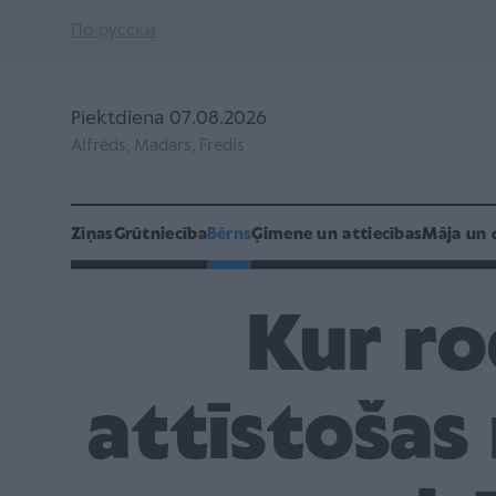
По-русски
Piektdiena 07.08.2026
Alfrēds, Madars, Fredis
Ziņas
Grūtniecība
Bērns
Ģimene un attiecības
Māja un 
Kur ro
attīstošas