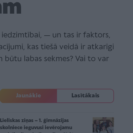
am
iedzimtībai, — un tas ir faktors,
cījumi, kas tiešā veidā ir atkarīgi
 būtu labas sekmes? Vai to var
Jaunākie
Lasītākais
Lieliskas ziņas – 1. ģimnāzijas
skolniece ieguvusi ievērojamu