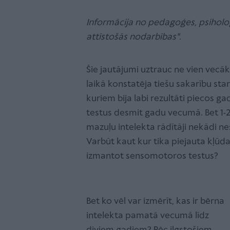
Informācija no pedagoģes, psihol
attīstošās nodarbības".
Šie jautājumi uztrauc ne vien vecāku
laikā konstatēja tiešu sakarību sta
kuriem bija labi rezultāti piecos 
testus desmit gadu vecumā. Bet 1-
mazuļu intelekta rādītāji nekādi ne
Varbūt kaut kur tika piejauta kļūd
izmantot sensomotoros testus?
Bet ko vēl var izmērīt, kas ir bērna
intelekta pamatā vecumā līdz