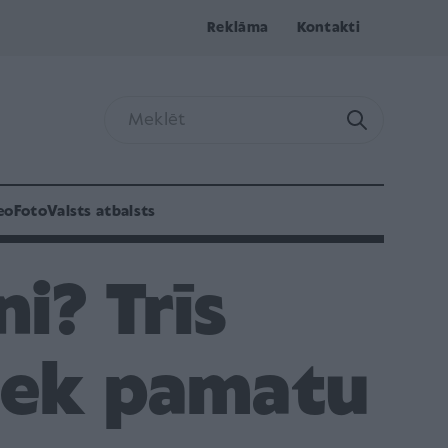
Reklāma
Kontakti
eo
Foto
Valsts atbalsts
i? Trīs
liek pamatu