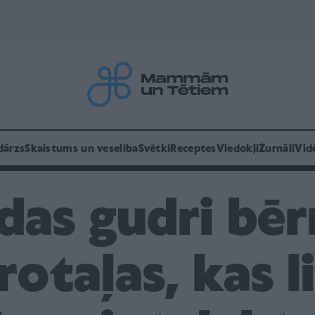
dārzs
Skaistums un veselība
Svētki
Receptes
Viedokļi
Žurnāli
Vid
das gudri bērn
 rotaļas, kas 