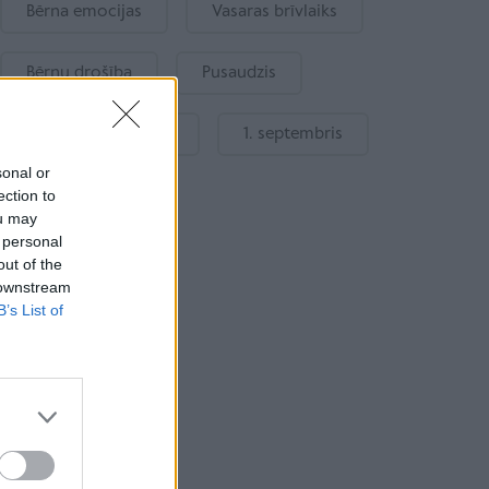
Bērna emocijas
Vasaras brīvlaiks
Bērnu drošība
Pusaudzis
Gatavošanās skolai
1. septembris
sonal or
ection to
ou may
 personal
out of the
 downstream
B’s List of