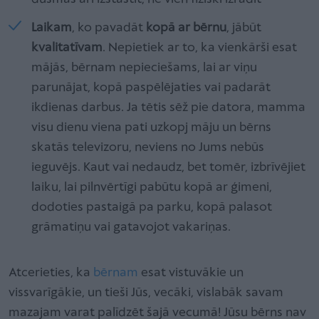
Laikam
, ko pavadāt
kopā ar bērnu
, jābūt
kvalitatīvam
. Nepietiek ar to, ka vienkārši esat
mājās, bērnam nepieciešams, lai ar viņu
parunājat, kopā paspēlējaties vai padarāt
ikdienas darbus. Ja tētis sēž pie datora, mamma
visu dienu viena pati uzkopj māju un bērns
skatās televizoru, neviens no Jums nebūs
ieguvējs. Kaut vai nedaudz, bet tomēr, izbrīvējiet
laiku, lai pilnvērtīgi pabūtu kopā ar ģimeni,
dodoties pastaigā pa parku, kopā palasot
grāmatiņu vai gatavojot vakariņas.
Atcerieties, ka
bērnam
esat vistuvākie un
vissvarīgākie, un tieši Jūs, vecāki, vislabāk savam
mazajam varat palīdzēt šajā vecumā! Jūsu bērns nav