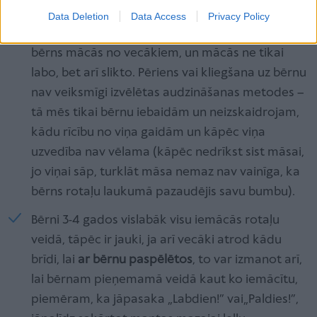
mazajam cilvēkam, kā vajag rīkoties, ja kaut kas
Data Deletion
Data Access
Privacy Policy
nenotiek pēc mūsu prāta. Mēs piemirstam, ka
bērns mācās no vecākiem, un mācās ne tikai
labo, bet arī slikto. Pēriens vai kliegšana uz bērnu
nav veiksmīgi izvēlētas audzināšanas metodes –
tā mēs tikai bērnu iebaidām un neizskaidrojam,
kādu rīcību no viņa gaidām un kāpēc viņa
uzvedība nav vēlama (kāpēc nedrīkst sist māsai,
jo viņai sāp, turklāt māsa nemaz nav vainīga, ka
bērns rotaļu laukumā pazaudējis savu bumbu).
Bērni 3-4 gados vislabāk visu iemācās rotaļu
veidā, tāpēc ir jauki, ja arī vecāki atrod kādu
brīdi, lai
ar bērnu paspēlētos
, to var izmanot arī,
lai bērnam pieņemamā veidā kaut ko iemācītu,
piemēram, ka jāpasaka „Labdien!” vai„Paldies!”,