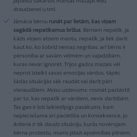
jāpalīdz sakārtot mantas mazajai leļļu
draudzenei u.tml.
Jāmāca bērnu
runāt par lietām, kas viņam
sagādā nepatīkamus brīžus
. Bērnam nepatīk, ja
kāds viņam atņem mantu, nepatīk, ja liek darīt
kaut ko, ko šobrīd nemaz negribas: arī bērns ir
personība ar savām vēlmēm un vajadzībām,
kuras nevar ignorēt. Trijos gados mazais vēl
neprot izteikt savas emocijas vārdos, tāpēc
šādās situācijās sāk raudāt vai darīt pāri
vienaudžiem. Mūsu uzdevums: rosināt pastāstīt
par to, kas nepatīk ar vārdiem, nevis
darbībām
.
Tas gan ir ļoti laikietilpīgs pasākums, kam
nepieciešama arī pacietība un konsekvence, jo
ikdienā ir tik daudz situāciju, kurās novērojam
bērna protestu, mums jābūt apņēmības pilniem,