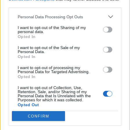
Viņš jūt, ka vecāki dalās savā pieredzē un vēlas
third parties.
atbildēt ar to pašu. Tas ir ļoti būtiski, jo bērniem,
Personal Data Processing Opt Outs
kļūstot arvien vecākiem, ir tendence noslēgties
un runāt ar saviem ģimenes locekļiem arvien
I want to opt-out of the Sharing of my
personal data.
mazāk. Tāpēc ir svarīgi jau šajā vecumā sarunas
Opted In
padarīt par neatņemamu ikdienas sastāvdaļu.
I want to opt-out of the Sale of my
Personal Data.
Nevar prasīt no bērna to, ko paši nedarām
: mēs
Opted In
nevaram gribēt, lai bērns nepaceltu balsi, nesistu
I want to opt-out of processing my
citiem, ja kas nepatīk, ja paši tā rīkojamies
Personal Data for Targeted Advertising.
Opted In
ikdienā. Tieši šajā vecumā bērns lieliski mācās to,
kā ģimenes locekļi izturas viens pret otru. Ja
I want to opt-out of Collection, Use,
Retention, Sale, and/or Sharing of my
bērns neklausa,
nervi neiztur
un liekas, ka
Personal Data that Is Unrelated with the
Purposes for which it was collected.
veiksmīgākais veids, kā likt bērnam atkal būt
Opted Out
paklausīgam, ir uzbļaut viņam vai ķerties pie vēl
CONFIRM
radikālāka līdzekļa - pēriena. Mēs pat
neaizdomājamies, ka tādējādi parādām