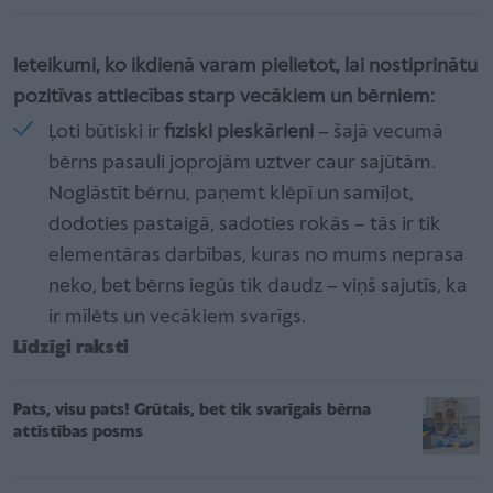
Ieteikumi, ko ikdienā varam pielietot, lai nostiprinātu
pozitīvas attiecības starp vecākiem un bērniem:
Ļoti būtiski ir
fiziski pieskārieni
– šajā vecumā
bērns pasauli joprojām uztver caur sajūtām.
Noglāstīt bērnu, paņemt klēpī un samīļot,
dodoties pastaigā, sadoties rokās – tās ir tik
elementāras darbības, kuras no mums neprasa
neko, bet bērns iegūs tik daudz – viņš sajutīs, ka
ir mīlēts un vecākiem svarīgs.
Līdzīgi raksti
Pats, visu pats! Grūtais, bet tik svarīgais bērna
attīstības posms