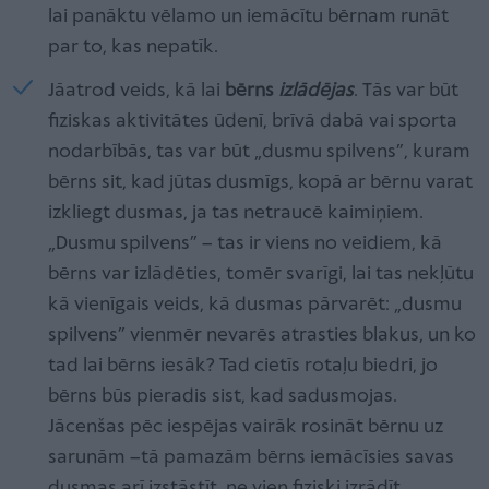
lai panāktu vēlamo un iemācītu bērnam runāt
par to, kas nepatīk.
Jāatrod veids, kā lai
bērns
izlādējas
. Tās var būt
fiziskas aktivitātes ūdenī, brīvā dabā vai sporta
nodarbībās, tas var būt „dusmu spilvens”, kuram
bērns sit, kad jūtas dusmīgs, kopā ar bērnu varat
izkliegt dusmas, ja tas netraucē kaimiņiem.
„Dusmu spilvens” – tas ir viens no veidiem, kā
bērns var izlādēties, tomēr svarīgi, lai tas nekļūtu
kā vienīgais veids, kā dusmas pārvarēt: „dusmu
spilvens” vienmēr nevarēs atrasties blakus, un ko
tad lai bērns iesāk? Tad cietīs rotaļu biedri, jo
bērns būs pieradis sist, kad sadusmojas.
Jācenšas pēc iespējas vairāk rosināt bērnu uz
sarunām –tā pamazām bērns iemācīsies savas
dusmas arī izstāstīt, ne vien fiziski izrādīt