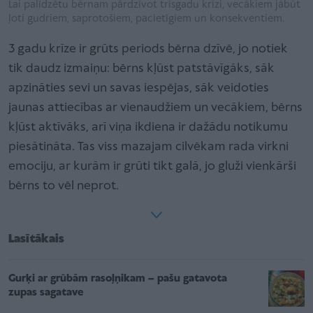
Lai palīdzētu bērnam pārdzīvot trīsgadu krīzi, vecākiem jābūt
ļoti gudriem, saprotošiem, pacietīgiem un konsekventiem.
3 gadu krīze ir grūts periods bērna dzīvē, jo notiek
tik daudz izmaiņu: bērns kļūst patstāvīgāks, sāk
apzināties sevi un savas iespējas, sāk veidoties
jaunas attiecības ar vienaudžiem un vecākiem, bērns
kļūst aktīvāks, arī viņa ikdiena ir dažādu notikumu
piesātināta. Tas viss mazajam cilvēkam rada virkni
emociju, ar kurām ir grūti tikt galā, jo gluži vienkārši
bērns to vēl neprot.
Lasītākais
Gurķi ar grūbām rasoļņikam – pašu gatavota
zupas sagatave