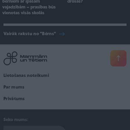
drošas?
bērniem ar īpašām
vajadzībām – prasības būs
vienotas visās skolās
Vairāk rakstu no "Bērns"
Lietošanas noteikumi
Par mums
Privātums
Seko mums: