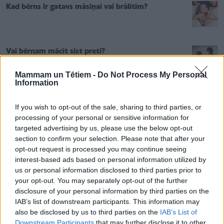
Kad bērns ir gatavs māsiņai vai brālītim?
Vai bērnam mācīt sist pretī?
Mammam un Tētiem -
Do Not Process My Personal
Information
Runāt ar bērnu
par visu – pastāstīt, kā vecākiem
If you wish to opt-out of the sale, sharing to third parties, or
gājis dienas darbos, ko iecerēts gatavot
processing of your personal or sensitive information for
targeted advertising by us, please use the below opt-out
vakariņās, pastāstīt, ko omīte stāstīja
section to confirm your selection. Please note that after your
telefonsarunā. Sarunas nepiespiestā veidā
opt-out request is processed you may continue seeing
veicina ne tikai bērna vārda krājuma
interest-based ads based on personal information utilized by
us or personal information disclosed to third parties prior to
paplašināšanu, bet ir arī nozīmīgas ģimenes
your opt-out. You may separately opt-out of the further
emocionālās saiknes stiprināšanai: bērns jūtas
disclosure of your personal information by third parties on the
līdzvērtīgs un svarīgs vecākiem. Nepiespiestās
IAB’s list of downstream participants. This information may
also be disclosed by us to third parties on the
IAB’s List of
sarunas veicina to, lai bērns runātu ar vecākiem.
Downstream Participants
that may further disclose it to other