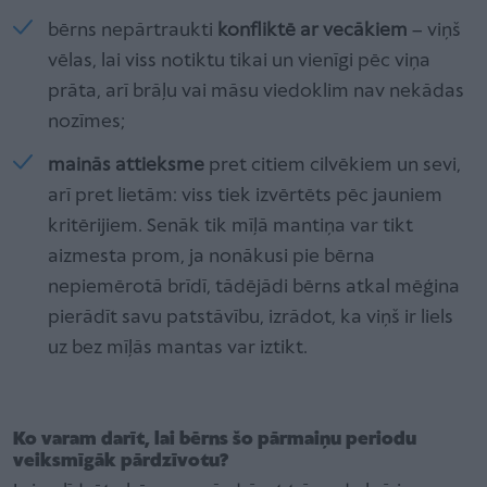
bērns nepārtraukti
konfliktē ar vecākiem
– viņš
vēlas, lai viss notiktu tikai un vienīgi pēc viņa
prāta, arī brāļu vai māsu viedoklim nav nekādas
nozīmes;
mainās attieksme
pret citiem cilvēkiem un sevi,
arī pret lietām: viss tiek izvērtēts pēc jauniem
kritērijiem. Senāk tik mīļā mantiņa var tikt
aizmesta prom, ja nonākusi pie bērna
nepiemērotā brīdī, tādējādi bērns atkal mēģina
pierādīt savu patstāvību, izrādot, ka viņš ir liels
uz bez mīļās mantas var iztikt.
Ko varam darīt, lai bērns šo pārmaiņu periodu
veiksmīgāk pārdzīvotu?