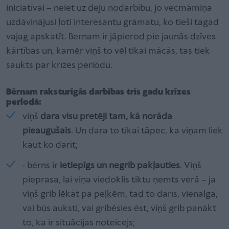
iniciatīvai – neiet uz deju nodarbību, jo vecmāmiņa
uzdāvinājusi ļoti interesantu grāmatu, ko tieši tagad
vajag apskatīt. Bērnam ir jāpierod pie jaunās dzīves
kārtības un, kamēr viņš to vēl tikai mācās, tas tiek
saukts par krīzes periodu.
Bērnam raksturīgās darbības trīs gadu krīzes
periodā:
viņš
dara visu pretēji tam, kā norāda
pieaugušais
. Un dara to tikai tāpēc, ka viņam liek
kaut ko darīt;
- bērns ir
ietiepīgs un negrib pakļauties
. Viņš
pieprasa, lai viņa viedoklis tiktu ņemts vērā – ja
viņš grib lēkāt pa peļķēm, tad to darīs, vienalga,
vai būs auksti, vai gribēsies ēst, viņš grib panākt
to, ka ir situācijas noteicējs;