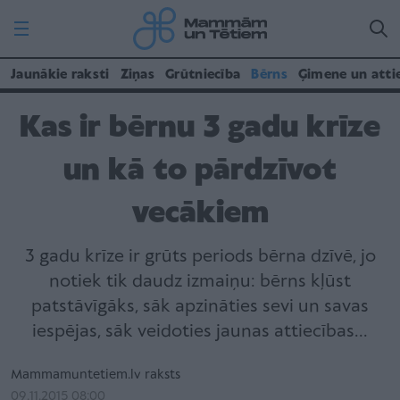
Jaunākie raksti
Ziņas
Grūtniecība
Bērns
Ģimene un atti
Kas ir bērnu 3 gadu krīze
un kā to pārdzīvot
vecākiem
3 gadu krīze ir grūts periods bērna dzīvē, jo
notiek tik daudz izmaiņu: bērns kļūst
patstāvīgāks, sāk apzināties sevi un savas
iespējas, sāk veidoties jaunas attiecības...
Mammamuntetiem.lv raksts
09.11.2015 08:00