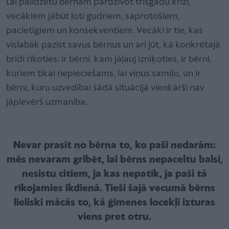
Lai palīdzētu bērnam pārdzīvot trīsgadu krīzi,
vecākiem jābūt ļoti gudriem, saprotošiem,
pacietīgiem un konsekventiem. Vecāki ir tie, kas
vislabāk pazīst savus bērnus un arī jūt, kā konkrētajā
brīdī rīkoties: ir bērni, kam jāļauj izniķoties, ir bērni,
kuriem tikai nepieciešams, lai viņus samīļo, un ir
bērni, kuru uzvedībai šādā situācijā vienkārši nav
jāpievērš uzmanība.
Nevar prasīt no bērna to, ko paši nedarām:
mēs nevaram gribēt, lai bērns nepaceltu balsi,
nesistu citiem, ja kas nepatīk, ja paši tā
rīkojamies ikdienā. Tieši šajā vecumā bērns
lieliski mācās to, kā ģimenes locekļi izturas
viens pret otru
.