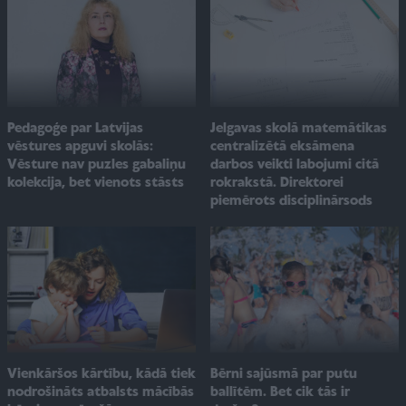
Pedagoģe par Latvijas
Jelgavas skolā matemātikas
vēstures apguvi skolās:
centralizētā eksāmena
Vēsture nav puzles gabaliņu
darbos veikti labojumi citā
kolekcija, bet vienots stāsts
rokrakstā. Direktorei
piemērots disciplinārsods
Bērni sajūsmā par putu
Vienkāršos kārtību, kādā tiek
ballītēm. Bet cik tās ir
nodrošināts atbalsts mācībās