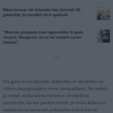
Plāno šovasar vēl aizbraukt līdz Lietuvai? 20
galamērķi, ko noteikti vērts apskatīt
''Mamma piespieda mani apprecēties 16 gadu
vecumā. Nesaprotu, kā to var nodarīt savam
bērnam''
Trīs gadu krīze izpaužas attiecībās ar vecākiem un
citiem pieaugušajiem, nevis vienaudžiem. Tas notiek,
ja netiek atzīta bērna iniciatīva, ierobežota
patstāvība, kā tas parasti notiek, jo mūsu ikdiena ir
saplānota un nevaram pakļauties katrai bērna