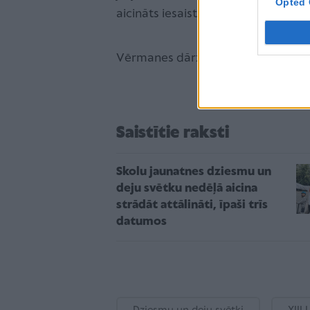
Opted 
aicināts iesaistīties vides izglītības
Vērmanes dārza programma
ŠEIT
.
Saistītie raksti
Skolu jaunatnes dziesmu un
deju svētku nedēļā aicina
strādāt attālināti, īpaši trīs
datumos