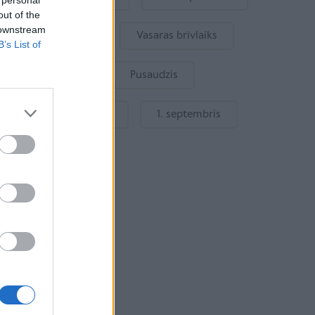
 personal
out of the
 downstream
Bērna emocijas
Vasaras brīvlaiks
B’s List of
Bērnu drošība
Pusaudzis
Gatavošanās skolai
1. septembris