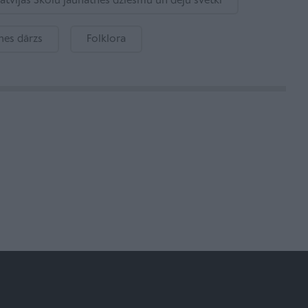
 Latvijas Skolu jaunatnes dziesmu un deju svētki
es dārzs
Folklora