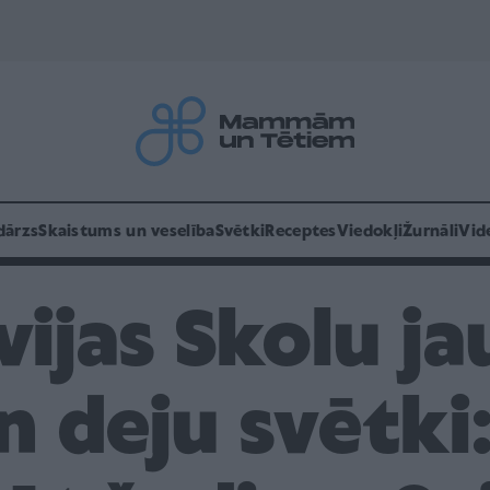
dārzs
Skaistums un veselība
Svētki
Receptes
Viedokļi
Žurnāli
Vid
tvijas Skolu j
 deju svētki