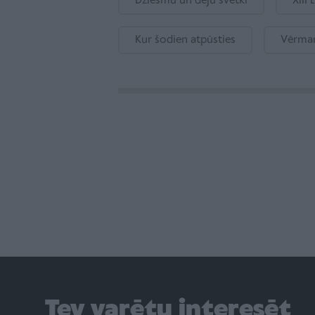
Dziesmu un deju svētki
XIII
Kur šodien atpūsties
Vērman
Tev varētu interesēt