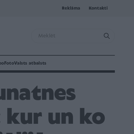
Reklāma
Kontakti
eo
Foto
Valsts atbalsts
aunatnes
: kur un ko