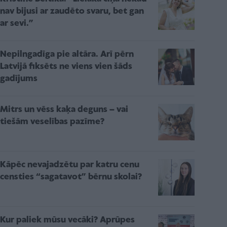
nav bijusi ar zaudēto svaru, bet gan
ar sevi.”
Nepilngadīga pie altāra. Arī pērn
Latvijā fiksēts ne viens vien šāds
gadījums
Mitrs un vēss kaķa deguns – vai
tiešām veselības pazīme?
Kāpēc nevajadzētu par katru cenu
censties “sagatavot” bērnu skolai?
Kur paliek mūsu vecāki? Aprūpes