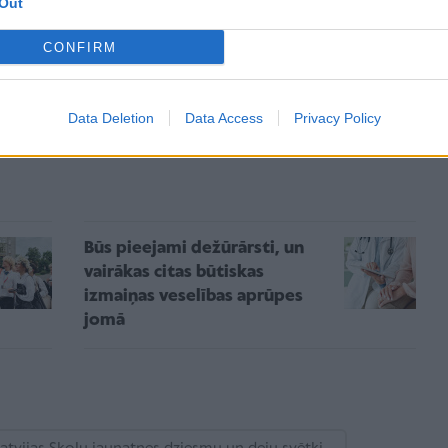
Out
 projekta “Mani zaļie svētki” aktivitātēs.
CONFIRM
Data Deletion
Data Access
Privacy Policy
Būs pieejami dežūrārsti, un
vairākas citas būtiskas
izmaiņas veselības aprūpes
jomā