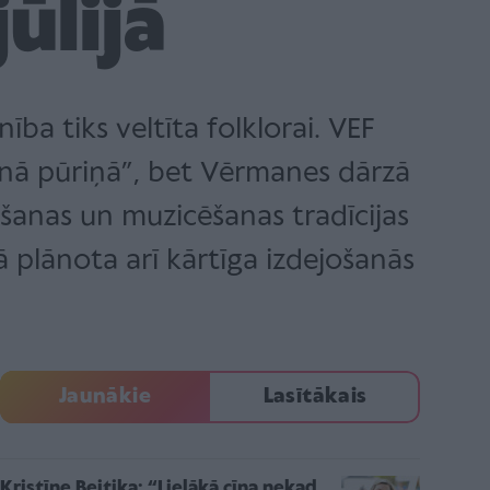
ūlijā
a tiks veltīta folklorai. VEF
manā pūriņā”, bet Vērmanes dārzā
ošanas un muzicēšanas tradīcijas
ā plānota arī kārtīga izdejošanās
Jaunākie
Lasītākais
Kristīne Beitika: “Lielākā cīņa nekad