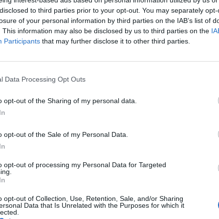
eing interest-based ads based on personal information utilized by us or
disclosed to third parties prior to your opt-out. You may separately opt-
s dārzā
losure of your personal information by third parties on the IAB’s list of
. This information may also be disclosed by us to third parties on the
IA
Participants
that may further disclose it to other third parties.
dīts ar tradicionālo latviešu mūziku folkloras kopu
u novadu rakstus” (Lielā skatuve) un “Dindaru,
uve).
l Data Processing Opt Outs
o opt-out of the Sharing of my personal data.
In
anes dārzā ikviens varēs no sirds
o opt-out of the Sale of my Personal Data.
ā kopā ar postfolka grupu “Rikši”.
In
to opt-out of processing my Personal Data for Targeted
ing.
In
rzā darbojas amatu darinājumu tirdziņš, notiek
o opt-out of Collection, Use, Retention, Sale, and/or Sharing
 mājā, darbojas Izziņas skvērs, kurā līdz pat 13.
ersonal Data that Is Unrelated with the Purposes for which it
lected.
īcas un citas aktivitātes, kā arī ikviens šeit