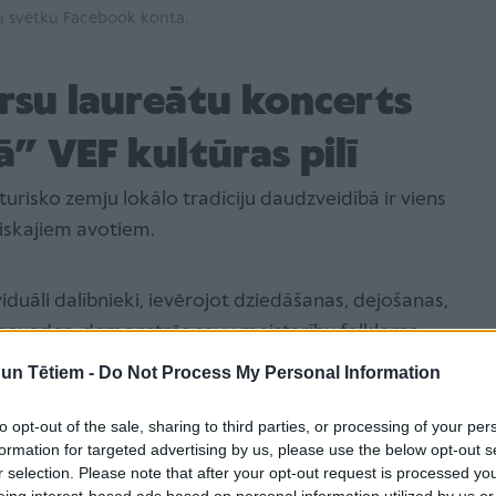
u svētku Facebook konta.
rsu laureātu koncerts
ā” VEF kultūras pilī
turisko zemju lokālo tradīciju daudzveidībā ir viens
tiskajiem avotiem.
duāli dalībnieki, ievērojot dziedāšanas, dejošanas,
novados, demonstrēs savu meistarību folkloras
nā pūriņā” VEF Kultūras pilī.
n Tētiem -
Do Not Process My Personal Information
to opt-out of the sale, sharing to third parties, or processing of your per
īzijā no plkst. 18.30.
formation for targeted advertising by us, please use the below opt-out s
r selection. Please note that after your opt-out request is processed y