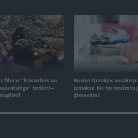
s filmas “Kristofers un
Rosina izmaiņas vecāku p
uļu atslēga” treileri –
izmaksā. Ko tas nozīmēs 
 maģiski!
ģimenēm?