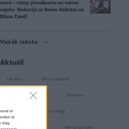
nami – starp pienākumu un vainas
sajūtu. Diskusija ar Dainu Jāņkalni un
Diānu Zandi
Vairāk rakstu
Aktuāli
Ukraina
Valsts atbalsts
Kur šodien atpūsties
Zīdīšana
sonal or
Drošība
Bērna miegs
ection to
ou may
Mākslīgais intelekts
Bērnu psihiatrs