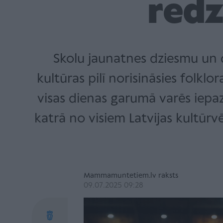
redz
Skolu jaunatnes dziesmu un d
kultūras pilī norisināsies folk
visas dienas garumā varēs iepaz
katrā no visiem Latvijas kultūrv
Mammamuntetiem.lv raksts
09.07.2025 09:28