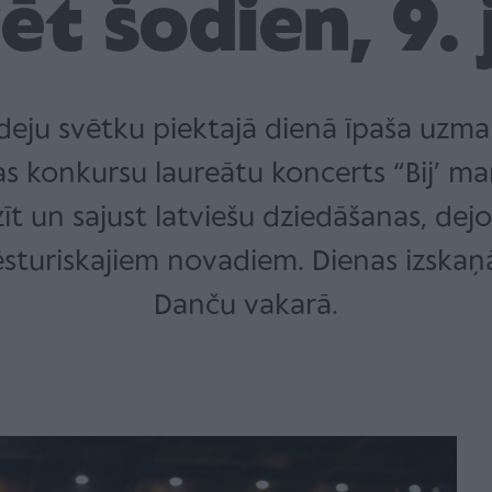
ēt šodien, 9. j
eju svētku piektajā dienā īpaša uzmanīb
loras konkursu laureātu koncerts “Bij’ 
īt un sajust latviešu dziedāšanas, dej
ēsturiskajiem novadiem. Dienas izskaņ
Danču vakarā.