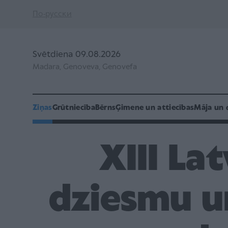
По-русски
Svētdiena 09.08.2026
Madara, Genoveva, Genovefa
Ziņas
Grūtniecība
Bērns
Ģimene un attiecības
Māja un 
XIII La
dziesmu un