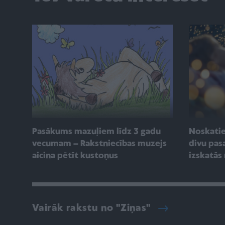
Pasākums mazuļiem līdz 3 gadu
Noskatie
vecumam – Rakstniecības muzejs
divu pasa
aicina pētīt kustoņus
izskatās
Vairāk rakstu no "Ziņas"