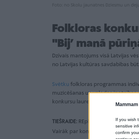
Foto: no Skolu jaunatnes Dziesmu un dej
Folkloras konku
"Bij’ manā pūriņ
Dzīvais mantojums visā Latvijas vēs
no Latvijas kultūras savdabības bū
Svētku
folkloras programmas indivi
muzicēšanas un valodas īpatnības 
konkursu laureātu koncertā “Bij' ma
Mammam u
If you wish 
TIEŠRAIDE:
REplay.lv un LMT viedtelev
sensitive in
Vairāk par koncertu
ŠEIT
.
confirm you