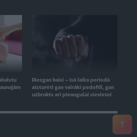
abalstu
Diezgan baisi – īsā laika periodā
jaunajām
aizturēti gan vairāki pedofili, gan
uzbrukts arī pieaugušai sievietei