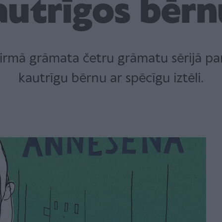
autrīgos bērn
rmā grāmata četru grāmatu sērijā par A
kautrīgu bērnu ar spēcīgu iztēli.