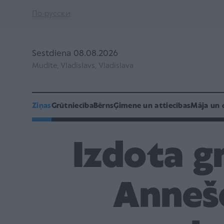
По-русски
Sestdiena 08.08.2026
Mudīte, Vladislavs, Vladislava
Ziņas
Grūtniecība
Bērns
Ģimene un attiecības
Māja un 
Izdota g
Anneše