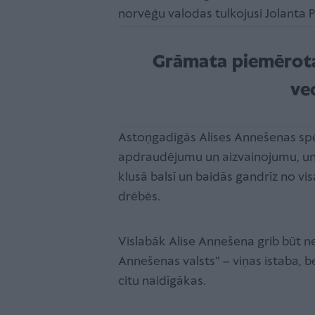
norvēģu valodas tulkojusi Jolanta 
Grāmata piemērot
ve
Astoņgadīgās Alises Annešenas spē
apdraudējumu un aizvainojumu, un 
klusā balsī un baidās gandrīz no vis
drēbēs.
Vislabāk Alise Annešena grib būt n
Annešenas valsts” – viņas istaba, be
citu naidīgākas.