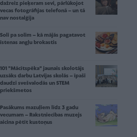
dažreiz pieķeram sevi, pārlūkojot
vecas fotogrāfijas telefonā – un tā
nav nostalģija
Soli pa solim – kā mājās pagatavot
īstenas angļu brokastis
101 "Mācītspēka" jaunais skolotājs
uzsāks darbu Latvijas skolās – īpaši
daudzi svešvalodās un STEM
priekšmetos
Pasākums mazuļiem līdz 3 gadu
vecumam – Rakstniecības muzejs
aicina pētīt kustoņus