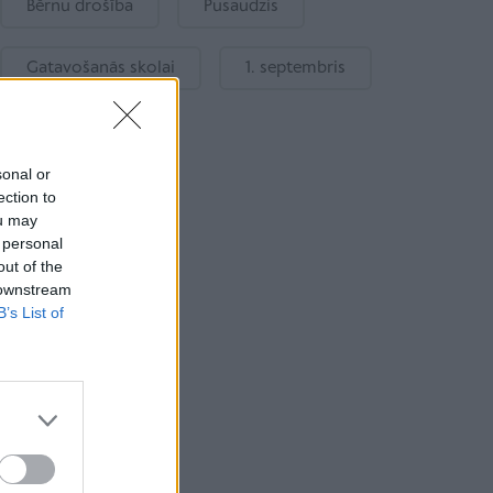
Bērnu drošība
Pusaudzis
Gatavošanās skolai
1. septembris
sonal or
ection to
ou may
 personal
out of the
 downstream
B’s List of