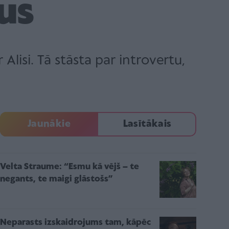
us
lisi. Tā stāsta par introvertu,
Jaunākie
Lasītākais
Velta Straume: “Esmu kā vējš – te
negants, te maigi glāstošs”
Neparasts izskaidrojums tam, kāpēc