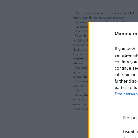
Mammam u
If you wish 
sensitive in
confirm you
continue se
information 
further disc
participants
Downstream 
Persona
I want t