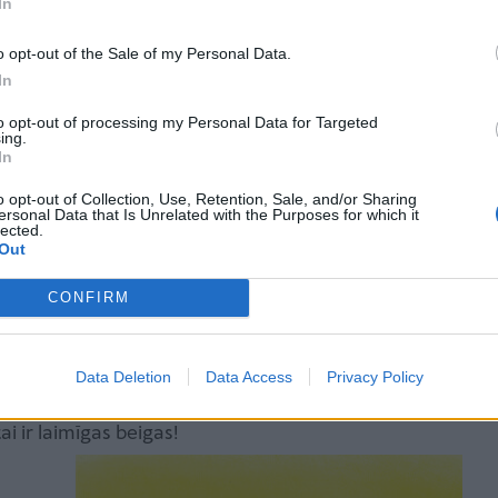
In
 garāžā, nenojaušot, ka Alise ir tur noslēpusies un
o opt-out of the Sale of my Personal Data.
arāžas durvis, kļūst tumšs, un Alise sāk dzirdēt
In
meitene šajā pēcpusdienā pārcieš, izrādās atslēga uz
to opt-out of processing my Personal Data for Targeted
ing.
In
o opt-out of Collection, Use, Retention, Sale, and/or Sharing
ersonal Data that Is Unrelated with the Purposes for which it
lected.
aida, ka kautrīgi bērni vienkārši
Out
mu un kļūs „normāli” jeb „tādi kā
CONFIRM
visi”.
Data Deletion
Data Access
Privacy Policy
ntrovertam ir tikpat normāli un vērtīgi, taču brīžiem
ai ir laimīgas beigas!