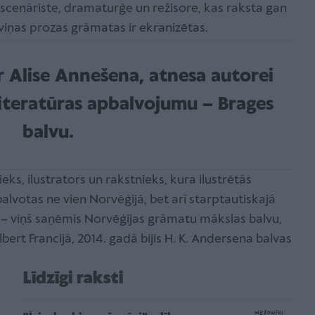
 scenāriste, dramaturģe un režisore, kas raksta gan
viņas prozas grāmatas ir ekranizētas.
ir Alise Annešena, atnesa autorei
literatūras apbalvojumu – Brages
balvu.
eks, ilustrators un rakstnieks, kura ilustrētās
lvotas ne vien Norvēģijā, bet arī starptautiskajā
– viņš saņēmis Norvēģijas grāmatu mākslas balvu,
bert Francijā, 2014. gadā bijis H. K. Andersena balvas
Līdzīgi raksti