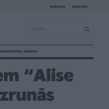
Reklāma
Kontakti
eo
Foto
Valsts atbalsts
em “Alise
uzrunās