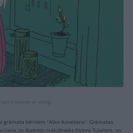
rtam ir normāli un vērtīgi.
usi grāmata bērniem “Alise Annešena”. Grāmatas
Līana, to ilustrējis mākslinieks Eivinns Tūšeters, no