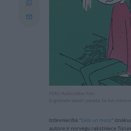
FOTO: Publicitātes foto
Šī grāmata skaidri parāda, ka būt introve
Izdevniecībā “
Liels un mazs
” iznāk
autore ir norvēģu rakstniece Tūruna 