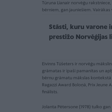
Tūruna Līanair norvēģu rakstniece,
bērniem, gan jauniešiem. Vairākas 
Stāsti, kuru varone 
prestižo Norvēģijas 
Eivinns Tūšeters ir norvēģu mākslini
grāmatas ir īpaši pamanītas un apba
bērnu grāmatu mākslas kontekstā 
Ragazzi Award Boloņā, Prix Jeune Al
finālists.
Jolanta Pētersone (1978) tulko gan