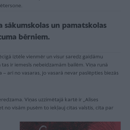
Pētersone.
a sākumskolas un pamatskolas
cuma bērniem.
cīgā iztēle vienmēr un visur saredz gaidāmu
tas ir iemesls nebeidzamām bailēm. Viņa runā
a – arī no vasaras, jo vasarā nevar paslēpties biezās
eredzama. Viņas uzzīmētajā kartē ir „Alises
t no visām pusēm to iekļauj citas valstis, cita par