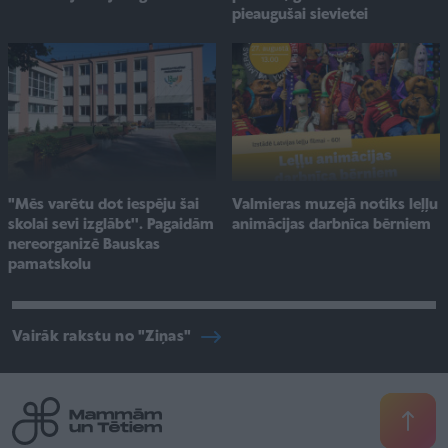
pieaugušai sievietei
"Mēs varētu dot iespēju šai
Valmieras muzejā notiks leļļu
skolai sevi izglābt''. Pagaidām
animācijas darbnīca bērniem
nereorganizē Bauskas
pamatskolu
Vairāk rakstu no "Ziņas"