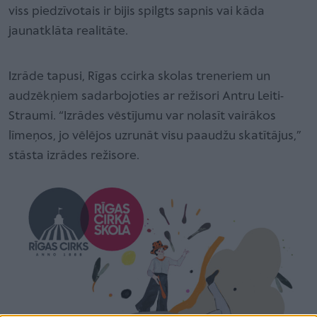
viss piedzīvotais ir bijis spilgts sapnis vai kāda
jaunatklāta realitāte.
Izrāde tapusi, Rīgas ccirka skolas treneriem un
audzēkņiem sadarbojoties ar režisori Antru Leiti-
Straumi. “Izrādes vēstījumu var nolasīt vairākos
līmeņos, jo vēlējos uzrunāt visu paaudžu skatītājus,”
stāsta izrādes režisore.