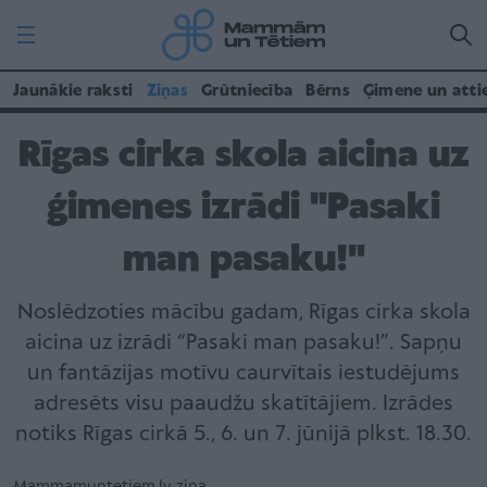
Jaunākie raksti
Ziņas
Grūtniecība
Bērns
Ģimene un atti
Rīgas cirka skola aicina uz
ģimenes izrādi "Pasaki
man pasaku!"
Noslēdzoties mācību gadam, Rīgas cirka skola
aicina uz izrādi “Pasaki man pasaku!”. Sapņu
un fantāzijas motīvu caurvītais iestudējums
adresēts visu paaudžu skatītājiem. Izrādes
notiks Rīgas cirkā 5., 6. un 7. jūnijā plkst. 18.30.