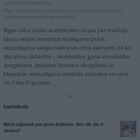
FOTO: Publicitātes foto
Rīgas cirka skolas audzēkņiem nu jau par tradīciju kļuvis
veidot semestra noslēguma izrādi.
Rīgas cirka skolas audzēkņiem nu jau par tradīciju
kļuvis veidot semestra noslēguma izrādi.
Iestudējumā savijas teātra un cirka elementi, kā arī
disciplīnu dažādība – akrobātika, gaisa akrobātika,
žonglēšana, dažādas līdzsvara disciplīnas un
klaunāde. Iestudējumā piedalās audzēkņi vecumā
no 7 līdz 17 gadiem.
Lasītākais
Bērni sajūsmā par putu ballītēm. Bet cik tās ir
drošas?