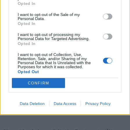
Opted In
atpazīt dažādus simbolus, emocijas un saskatīt
kultūratsauces. Mums ir iespēja baudīt izrādi,
I want to opt-out of the Sale of my
Personal Data.
priecāties par bērnu un jauniešu prasmēm, bet
Opted In
vienlaikus ir iespēja aizdomāties, vai arī mūsos pašos
I want to opt-out of processing my
nemīt šis nogurušais vīrs ar smago dzīves čemodāna
Personal Data for Targeted Advertising.
Opted In
bagāžu – noilgojies pēc dzīves pārmaiņām.
I want to opt-out of Collection, Use,
Retention, Sale, and/or Sharing of my
Personal Data that Is Unrelated with the
Izrādes atspēriena punkts bija grupas Cosmos
Purposes for which it was collected.
Opted Out
dziesma “Pasaki man un tev” – dziesmā pieminēts
pasaku vilciens un spilgti varoņi, no kuriem dažus,
CONFIRM
piemēram, lapsu-operdziedātāju, satiksim arī izrādē.
“Pasaki man pasaku!” ir sava veida aicinājums
Data Deletion
Data Access
Privacy Policy
meklēt ceļu pie sevis un nekad neapstāties,” turpina
Antra Leite-Straume.