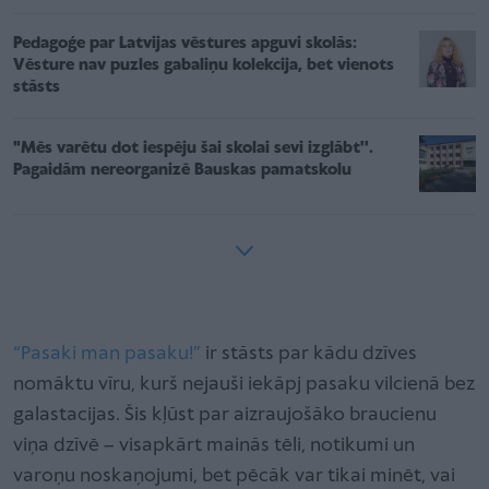
Pedagoģe par Latvijas vēstures apguvi skolās:
Vēsture nav puzles gabaliņu kolekcija, bet vienots
stāsts
"Mēs varētu dot iespēju šai skolai sevi izglābt''.
Pagaidām nereorganizē Bauskas pamatskolu
“Pasaki man pasaku!”
ir stāsts par kādu dzīves
nomāktu vīru, kurš nejauši iekāpj pasaku vilcienā bez
galastacijas. Šis kļūst par aizraujošāko braucienu
viņa dzīvē – visapkārt mainās tēli, notikumi un
varoņu noskaņojumi, bet pēcāk var tikai minēt, vai