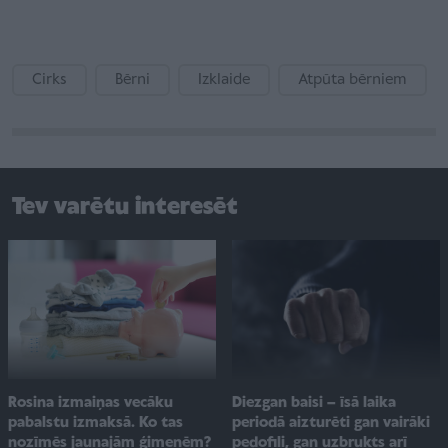
Cirks
Bērni
Izklaide
Atpūta bērniem
Tev varētu interesēt
Rosina izmaiņas vecāku
Diezgan baisi – īsā laika
pabalstu izmaksā. Ko tas
periodā aizturēti gan vairāki
nozīmēs jaunajām ģimenēm?
pedofili, gan uzbrukts arī