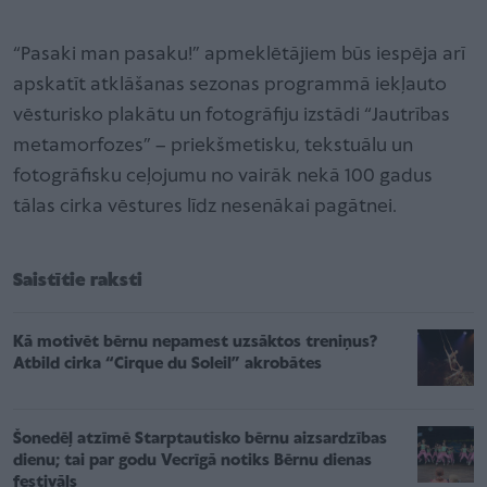
“Pasaki man pasaku!” apmeklētājiem būs iespēja arī
apskatīt atklāšanas sezonas programmā iekļauto
vēsturisko plakātu un fotogrāfiju izstādi “Jautrības
metamorfozes” – priekšmetisku, tekstuālu un
fotogrāfisku ceļojumu no vairāk nekā 100 gadus
tālas cirka vēstures līdz nesenākai pagātnei.
Saistītie raksti
Kā motivēt bērnu nepamest uzsāktos treniņus?
Atbild cirka “Cirque du Soleil” akrobātes
Šonedēļ atzīmē Starptautisko bērnu aizsardzības
dienu; tai par godu Vecrīgā notiks Bērnu dienas
festivāls