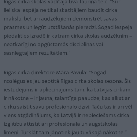
Rīgas cirka skolas vadītāja Līva Tauriņa teic: “Šī ir
lieliska iespēja ne tikai skatītājiem baudīt cirka
mākslu, bet arī audzēkņiem demonstrēt savas
prasmes un iegūt uzstāšanās pieredzi. Šogad iespēja
piedalīties izrādē ir katram cirka skolas audzēknim –
neatkarīgi no apgūstamās disciplīnas vai
sasniegtajiem rezultātiem.”
Rīgas cirka direktore Māra Pāvula: “Šogad
noslēgusies jau septītā Rīgas cirka skolas sezona. Šis
iestudējums ir apliecinājums tam, ka Latvijas cirkam
ir nākotne – ir jauna, talantīga paaudze, kas alkst ar
cirku saistīt savu profesionālo dzīvi. Taču tas ir arī vēl
viens atgādinājums, ka Latvijā ir nepieciešams cirka
izglītību attīstīt arī profesionālā un augstskolas
līmenī. Turklāt tam jānotiek jau tuvākajā nākotnē.”