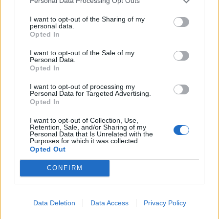
Personal Data Processing Opt Outs
gadam un turpmāk ik gadu par 6 841 753 eiro.
Savukārt IZM iesniegtajā prioritārā pasākuma
I want to opt-out of the Sharing of my
personal data.
pieteikumā par pedagogu darba samaksas
Opted In
pieauguma grafika īstenošanas otrajam solim
I want to opt-out of the Sale of my
nepieciešamo finansējumu no nākamā gada
Personal Data.
Opted In
1.janvāra, ministrija iekļāva arī pirmsskolas
pedagogu zemākās vienas stundas likmes
I want to opt-out of processing my
Personal Data for Targeted Advertising.
palielinājumu līdz 9,54 eiro, paredzot šim mērķim
Opted In
novirzīt vēl papildu 9 487 231 eiro. Arī šis
I want to opt-out of Collection, Use,
priekšlikums tika atbalstīts. Tādējādi kopumā ST
Retention, Sale, and/or Sharing of my
Personal Data that Is Unrelated with the
lēmuma izpildei piešķirts papildu finansējums 16 328
Purposes for which it was collected.
Opted Out
984 eiro apmērā.
CONFIRM
Bērnu no pusotra līdz četru gadu vecumam
izglītošanā nodarbināto pedagogu darba samaksa
Data Deletion
Data Access
Privacy Policy
tiek finansēta no pašvaldību budžetiem. Pedagogu