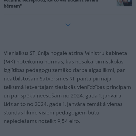
vecumā. Nesaprotu, kā to var nodarīt savam
bērnam''
Vienlaikus ST jūnija nogalē atzina Ministru kabineta
(MK) noteikumu normas, kas nosaka pirmsskolas
izglītības pedagogu zemāko darba algas likmi, par
neatbilstošām Satversmes 91. panta pirmajā
teikumā ietvertajam tiesiskās vienlīdzības principam
un par spēkā neesošām no 2024. gada 1. janvāra.
Līdz ar to no 2024. gada 1. janvāra zemākā vienas
stundas likme visiem pedagogiem būtu
nepieciešams noteikt 9,54 eiro.