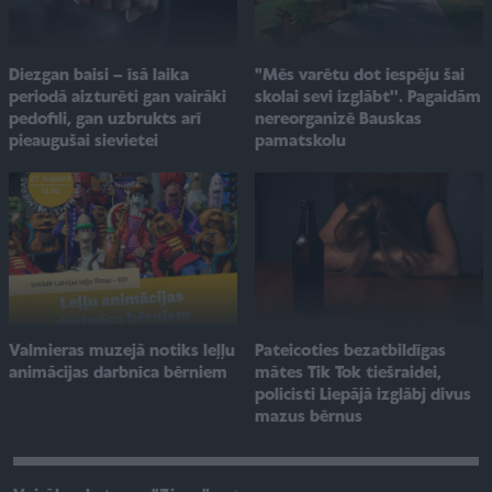
"Mēs varētu dot iespēju šai
Diezgan baisi – īsā laika
skolai sevi izglābt''. Pagaidām
periodā aizturēti gan vairāki
nereorganizē Bauskas
pedofili, gan uzbrukts arī
pamatskolu
pieaugušai sievietei
Valmieras muzejā notiks leļļu
Pateicoties bezatbildīgas
animācijas darbnīca bērniem
mātes Tik Tok tiešraidei,
policisti Liepājā izglābj divus
mazus bērnus