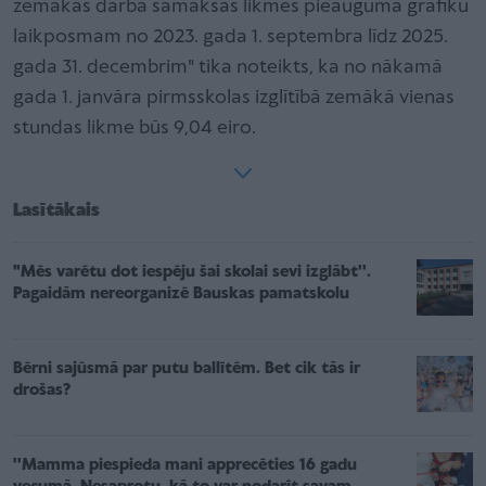
zemākās darba samaksas likmes pieauguma grafiku
laikposmam no 2023. gada 1. septembra līdz 2025.
gada 31. decembrim" tika noteikts, ka no nākamā
gada 1. janvāra pirmsskolas izglītībā zemākā vienas
stundas likme būs 9,04 eiro.
Lasītākais
"Mēs varētu dot iespēju šai skolai sevi izglābt''.
Pagaidām nereorganizē Bauskas pamatskolu
Bērni sajūsmā par putu ballītēm. Bet cik tās ir
drošas?
''Mamma piespieda mani apprecēties 16 gadu