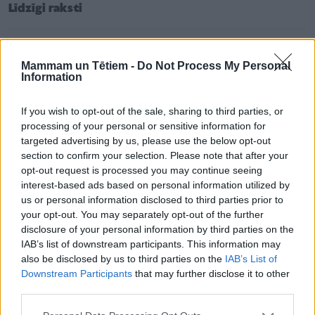
Līdzīgi raksti
Olimpiāžu godalgoto vietu ieguvējiem un viņu
pedagogiem naudas balvās plāno izmaksāt 48 035
Mammam un Tētiem -
Do Not Process My Personal
Information
eiro. 1. vietas ieguvējam – vairāk nekā 2000 eiro!
If you wish to opt-out of the sale, sharing to third parties, or
"Kārtējā mērķtiecīgi plānotā un pat filmētā
processing of your personal or sensitive information for
vardarbības epizode skolā!" LIZDA vadītāja aicina
targeted advertising by us, please use the below opt-out
vecākus rīkoties
section to confirm your selection. Please note that after your
opt-out request is processed you may continue seeing
No nākamā gada plāno palielināt vēl vienu
interest-based ads based on personal information utilized by
pabalstu un piešķir finansējumu vairākiem citiem
us or personal information disclosed to third parties prior to
atbalsta veidiem
your opt-out. You may separately opt-out of the further
disclosure of your personal information by third parties on the
IAB’s list of downstream participants. This information may
Lai nodrošinātu ST lēmuma izpildi, tika atbalstīts IZM
also be disclosed by us to third parties on the
IAB’s List of
Downstream Participants
that may further disclose it to other
priekšlikums precizēt bāzes izdevumus
third parties.
2024.-2026.gadam, paredzot tos palielināt 2024.