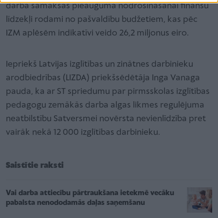
darba samaksas pieauguma nodrošināšanai finanšu
līdzekļi rodami no pašvaldību budžetiem, kas pēc
IZM aplēsēm indikatīvi veido 26,2 miljonus eiro.
Iepriekš Latvijas izglītības un zinātnes darbinieku
arodbiedrības (LIZDA) priekšsēdētāja Inga Vanaga
pauda, ka ar ST spriedumu par pirmsskolas izglītības
pedagogu zemākās darba algas likmes regulējuma
neatbilstību Satversmei novērsta nevienlīdzība pret
vairāk nekā 12 000 izglītības darbinieku.
Saistītie raksti
Vai darba attiecību pārtraukšana ietekmē vecāku
pabalsta nenododamās daļas saņemšanu