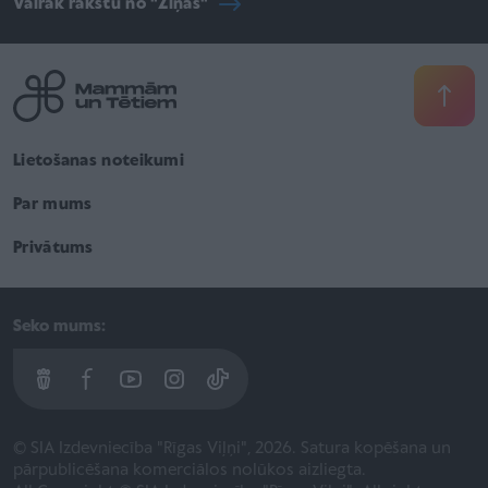
Vairāk rakstu no "Ziņas"
Lietošanas noteikumi
Par mums
Privātums
Seko mums:
© SIA Izdevniecība "Rīgas Viļņi", 2026. Satura kopēšana un
pārpublicēšana komerciālos nolūkos aizliegta.