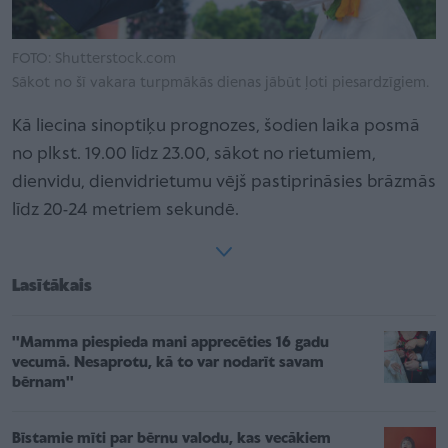
FOTO: Shutterstock.com
Sākot no šī vakara turpmākās dienas jābūt ļoti piesardzīgiem.
Kā liecina sinoptiķu prognozes, šodien laika posmā
no plkst. 19.00 līdz 23.00, sākot no rietumiem,
dienvidu, dienvidrietumu vējš pastiprināsies brāzmās
līdz 20-24 metriem sekundē.
Lasītākais
''Mamma piespieda mani apprecēties 16 gadu
vecumā. Nesaprotu, kā to var nodarīt savam
bērnam''
Bīstamie mīti par bērnu valodu, kas vecākiem