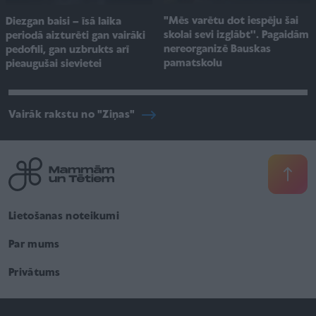
"Mēs varētu dot iespēju šai
Diezgan baisi – īsā laika
skolai sevi izglābt''. Pagaidām
periodā aizturēti gan vairāki
nereorganizē Bauskas
pedofili, gan uzbrukts arī
pamatskolu
pieaugušai sievietei
Vairāk rakstu no "Ziņas"
Lietošanas noteikumi
Par mums
Privātums