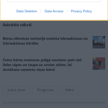
stipru vētru. Šādā vējā var tikt nolauzti koku stumbri,
noplēsti māju jumti un nodarīti citi postījumi.
Data Deletion
Data Access
Privacy Policy
Saistītie raksti
Bērnu slimnīcas teritorijā mainīta iebraukšanas un
izbraukšanas kārtība
Četru bērnu mammas palīgā sauciens: pati cieš
lielas sāpes un taupa uz savām zālēm, lai
ārstēšanu saņemtu viņas bērni
Laika ziņas
Prognoze
Vētra