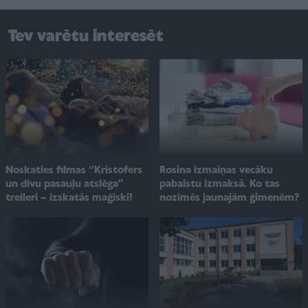
Tev varētu interesēt
Noskaties filmas “Kristofers
Rosina izmaiņas vecāku
un divu pasauļu atslēga”
pabalstu izmaksā. Ko tas
treileri – izskatās maģiski!
nozīmēs jaunajām ģimenēm?