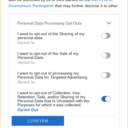
ziemeļrietumiem.
Downstream Participants
that may further disclose it to other
third parties.
Kā liecina jaunākās LVĢMC prognozes, sestdienas
Personal Data Processing Opt Outs
rītā vētra var nedaudz norimt, taču dienas otrajā
I want to opt-out of the Sharing of my
pusē tā atgūs sparu un atsevišķās vietās vēja ātrums
personal data.
Opted In
brāzmās atkal var sasniegt 29 metrus sekundē.
I want to opt-out of the Sale of my
Personal Data.
Opted In
Stipras vēja brāzmas gaidāmas Vidzemes piekrastē,
bet svētdien Kurzemē.
I want to opt-out of processing my
Personal Data for Targeted Advertising.
Tādēļ iedzīvotājiem ieteicams sekot līdzi laika
Opted In
prognozēm un aktuālajiem brīdinājumiem par
I want to opt-out of Collection, Use,
ekstremāliem laika apstākļiem.
Retention, Sale, and/or Sharing of my
Personal Data that Is Unrelated with the
Purposes for which it was collected.
Opted Out
Saskaņā ar Boforta skalu, vējš, kura ātrums
CONFIRM
sasniedzis 28,5-32,6 metrus, uzskatāms par ļoti