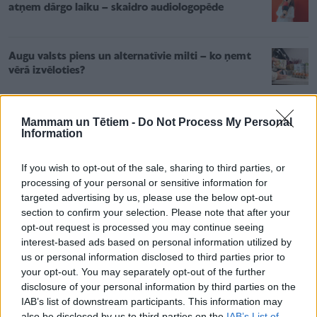
atņem dārgo laiku – skaidro audiologopēde
Augu valsts piens un alternatīvie milti – ko ņemt
vērā izvēloties?
Mammam un Tētiem -
Do Not Process My Personal
Information
If you wish to opt-out of the sale, sharing to third parties, or
processing of your personal or sensitive information for
targeted advertising by us, please use the below opt-out
Savukārt nakts pirmajā pusē piekrastes
section to confirm your selection. Please note that after your
rajonos vējš pastiprināsies pat līdz 26-31
opt-out request is processed you may continue seeing
metram sekundē.
interest-based ads based on personal information utilized by
us or personal information disclosed to third parties prior to
your opt-out. You may separately opt-out of the further
disclosure of your personal information by third parties on the
IAB’s list of downstream participants. This information may
Nakts otrajā pusē vējš iegriezīsies no rietumiem,
also be disclosed by us to third parties on the
IAB’s List of