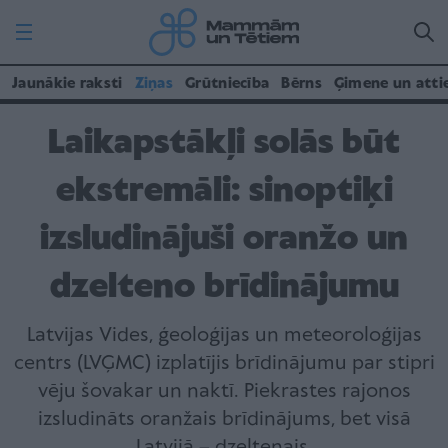
Jaunākie raksti
Ziņas
Grūtniecība
Bērns
Ģimene un atti
Laikapstākļi solās būt
ekstremāli: sinoptiķi
izsludinājuši oranžo un
dzelteno brīdinājumu
Latvijas Vides, ģeoloģijas un meteoroloģijas
centrs (LVĢMC) izplatījis brīdinājumu par stipri
vēju šovakar un naktī. Piekrastes rajonos
izsludināts oranžais brīdinājums, bet visā
Latvijā – dzeltenais.