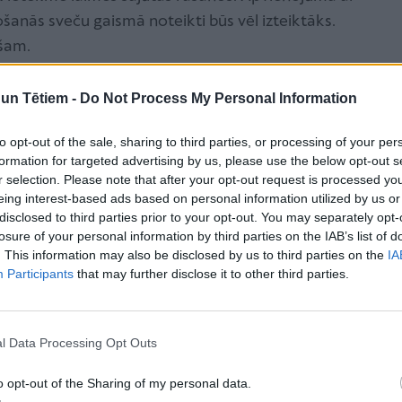
šanās sveču gaismā noteikti būs vēl izteiktāks.
pašam.
s
n Tētiem -
Do Not Process My Personal Information
arasti tiek dēvētas augusta siltās naktis, zvaigznājus
to opt-out of the sale, sharing to third parties, or processing of your per
 vērot visu gadu. Marts šajā ziņā noteikti nav
formation for targeted advertising by us, please use the below opt-out s
is vēl īsti nav atnācis, marta vēsajās pievakarēs
r selection. Please note that after your opt-out request is processed y
eing interest-based ads based on personal information utilized by us or
as zvaigznes, bet arī ziemeļblāzmu. Viss, kas
disclosed to third parties prior to your opt-out. You may separately opt-
li atklāta vieta bez lieka gaismas piesārņojuma,
losure of your personal information by third parties on the IAB’s list of
udmale.
. This information may also be disclosed by us to third parties on the
IA
Participants
that may further disclose it to other third parties.
pilsētas panorāmas baudīšanai
s vietas cerībā nomedīt kādu zvaigznāju vai
l Data Processing Opt Outs
 Zemes stundas pavadīšanai iespējama arī civilizētā
 Izgaismotu ielu un ēku panorāma, veroties no kādas
o opt-out of the Sharing of my personal data.