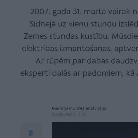
2007. gada 31. martā vairāk n
Sidnejā uz vienu stundu izslē
Zemes stundas kustību. Mūsdienā
elektrības izmantošanas, aptver
Ar rūpēm par dabas daudzvei
eksperti dalās ar padomiem, kā 
Mammamuntetiem.lv ziņa
25.03.2023 12:21