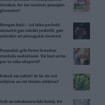
izmaksā. Ko tas nozīmēs jaunajām
ģimenēm?
Diezgan baisi – īsā laika periodā
aizturēti gan vairāki pedofili, gan
uzbrukts arī pieaugušai sievietei
Pusaudzis grib lietot kreatīnu
muskuļu audzēšanai. Vai ļaut un ko
par to saka eksperti?
Kabači vai cukini? Ar ko tie īsti
atšķiras un vai tiešām atšķiras?
Ceļš no inkubatora līdz krūtij. Kā