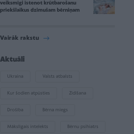
veiksmīgi īstenot krūtbarošanu
priekšlaikus dzimušam bērniņam
Vairāk rakstu
Aktuāli
Ukraina
Valsts atbalsts
Kur šodien atpūsties
Zīdīšana
Drošība
Bērna miegs
Mākslīgais intelekts
Bērnu psihiatrs