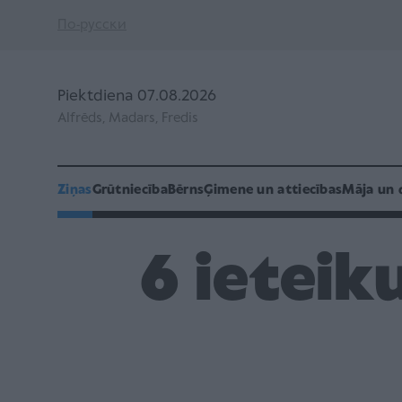
По-русски
Piektdiena 07.08.2026
Alfrēds, Madars, Fredis
Ziņas
Grūtniecība
Bērns
Ģimene un attiecības
Māja un 
6 ieteik