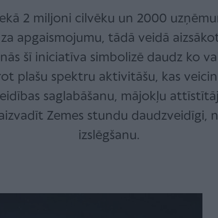
ekā 2 miljoni cilvēku un 2000 uzņēmumu
dza apgaismojumu, tādā veidā aizsākot
s šī iniciatīva simbolizē daudz ko vai
ot plašu spektru aktivitāšu, kas veic
dības saglabāšanu, mājokļu attīstītāja
aizvadīt Zemes stundu daudzveidīgi, n
izslēgšanu.