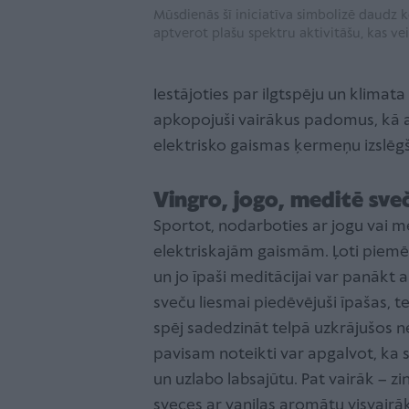
Mūsdienās šī iniciatīva simbolizē daudz k
aptverot plašu spektru aktivitāšu, kas v
Iestājoties par ilgtspēju un klimat
apkopojuši vairākus padomus, kā a
elektrisko gaismas ķermeņu izslēg
Vingro, jogo, meditē sve
Sportot, nodarboties ar jogu vai m
elektriskajām gaismām. Ļoti piemēro
un jo īpaši meditācijai var panākt 
sveču liesmai piedēvējuši īpašas, t
spēj sadedzināt telpā uzkrājušos n
pavisam noteikti var apgalvot, ka
un uzlabo labsajūtu. Pat vairāk – z
sveces ar vaniļas aromātu visvair