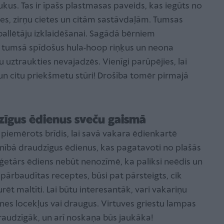
kus. Tas ir īpašs plastmasas paveids, kas iegūts no
tes, zirņu cietes un citām sastāvdaļām. Tumsas
ballētāju izklaidēšanai. Sagādā bērniem
, tumsā spīdošus hula-hoop riņķus un neona
 uztraukties nevajadzēs. Vienīgi parūpējies, lai
 un citu priekšmetu stūri! Drošība tomēr pirmajā
zīgus ēdienus sveču gaismā
r piemērots brīdis, lai savā vakara ēdienkartē
ilnībā draudzīgus ēdienus, kas pagatavoti no plašās
ģetārs ēdiens nebūt nenozīmē, ka paliksi neēdis un
 pārbaudītas receptes, būsi pat pārsteigts, cik
urēt maltīti. Lai būtu interesantāk, vari vakariņu
nes locekļus vai draugus. Virtuves griestu lampas
draudzīgāk, un arī noskaņa būs jaukāka!