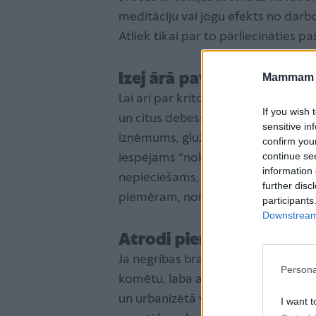
meditāciju vai jogu efekts no darbo
Atliek tikai par to pārliecināties 
Izej ārā pavērot zvaigzne
Mammam u
Lai arī par krītošo zvaigžņu laiku p
If you wish 
un citus debess ķermeņus iespējams
sensitive in
izņēmums, gluži pretēji – ja pavasar
confirm you
continue se
iespējams “noķert” ne tikai mirdzoš
information 
nepieciešams, – skatienam maksimā
further disc
piemēram, nomaļāka pļava vai pl
participants
Downstream 
Atrodi piemērotu vietu 
Ja negribas braukt ārpus apdzīvota
Persona
komētu, laba alternatīva saturīgai
un urbanizētā vidē – pašā pilsētā.
I want t