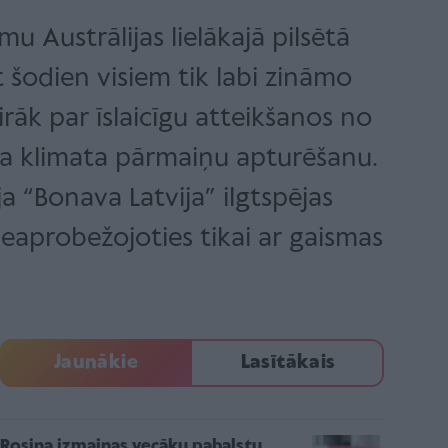
 Austrālijas lielākajā pilsētā
 šodien visiem tik labi zināmo
rāk par īslaicīgu atteikšanos no
ina klimata pārmaiņu apturēšanu.
 “Bonava Latvija” ilgtspējas
eaprobežojoties tikai ar gaismas
Jaunākie
Lasītākais
Rosina izmaiņas vecāku pabalstu