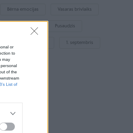
Bērna emocijas
Vasaras brīvlaiks
Bērnu drošība
Pusaudzis
Gatavošanās skolai
1. septembris
sonal or
ection to
ou may
 personal
out of the
 downstream
B’s List of