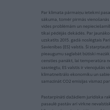
Par klimata pārmaiņu ietekmi pasau
sākuma, tomēr pirmās vienošanās gl
vides problēmām un nepieciešamību
tikai pēdējās dekādēs. Par jaunāko
uzskatīts 2015. gadā noslēgtais Parī
Savienības (ES) valstīs. Šī starpta
pieaugumu saglabāt būtiski mazāku 
censties panākt, lai temperatūra ne
sasniegtu, ES valstis ir vienojušās v
klimatneitrālo ekonomiku un sabie
samazināt CO2 emisijas vismaz par
Pastarpināti dažādiem juridiska r
pasaulē pastāv arī virkne nevalstisk