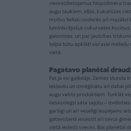
vienreizlietojamus biopolimēra trau
augu taukiem, eļļas, kukurūzas cie
motīvs lieliski noderēs arī mazāko 
luminiscējošus cukurvates kociņus
gaismiņas, un par jautrības trūkumu
telpā būtu apklāti visi asie mēbeļu
vietā.
Pagatavo planētai draud
Pat ja esi gaļēdājs, Zemes stunda i
iekļautu un izmēģinātu arī dabai p
augu valsts produktiem. Turklāt ve
nesasniegsi sāta sajūtu – izvēloties
garšīgi un arī veselīgi iespējams iet
gatavošanā iesaistīt arī savus ģime
vietā iededz sveces. Būs planētai 