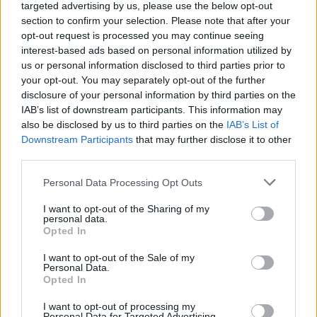
spēj pārstatīt kalnus. Neparasts valdzinājums
targeted advertising by us, please use the below opt-out
section to confirm your selection. Please note that after your
Elizabetei raksturīgs visdažādākajos dzīves posmos.
opt-out request is processed you may continue seeing
Ļaunu atmaksā ar labu. Arī vientulībā priecājas: cik
interest-based ads based on personal information utilized by
reizēm skaisti šķirtiem būt! Novērošanas spējas ļauj
us or personal information disclosed to third parties prior to
your opt-out. You may separately opt-out of the further
viņai izvairīties no "falšiem" draugiem.
disclosure of your personal information by third parties on the
Liza
IAB’s list of downstream participants. This information may
also be disclosed by us to third parties on the
IAB’s List of
Melanholiski sapņaina, kā jau Turgeņeva romāna
Downstream Participants
that may further disclose it to other
varone. Taču var būt iederīga arī reālā vidē, jo viņai
third parties.
piemīt "praktiskā oža". Un tad Liza ir gādīga māte,
Personal Data Processing Opt Outs
gādīga draudzene un koleģiāla darbavietā.
Līze
I want to opt-out of the Sharing of my
personal data.
Saimnieciska, asa, dzēlīga, toties sirdī nes
Opted In
nepiepildītas mīlas rūgtumu.
I want to opt-out of the Sale of my
Personal Data.
Betija
Opted In
Mēģina izdzīvot katru tagadnes mirkli, pārlieku
I want to opt-out of processing my
nedomājot par pagājušo vai nākamo brīdi. Dzīve
Personal Data for Targeted Advertising.