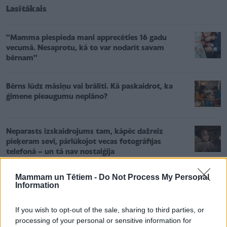
Lasītākais
''Mamma piespieda mani apprecēties 16 gadu
vecumā. Nesaprotu, kā to var nodarīt savam
bērnam''
Bērns lūdz māsiņu vai brālīti. Kā paskaidrot, ka
ģimene pieaugumu neplāno?
Neparasts izskaidrojums tam, kāpēc dažreiz
pieķeram sevi, pārlūkojot vecas fotogrāfijas
telefonā – un tā nav nostalģija
Mammam un Tētiem -
Do Not Process My Personal
Information
If you wish to opt-out of the sale, sharing to third parties, or
Nemaina savus uzskatus un zina, ka vienīgi mīlestība
processing of your personal or sensitive information for