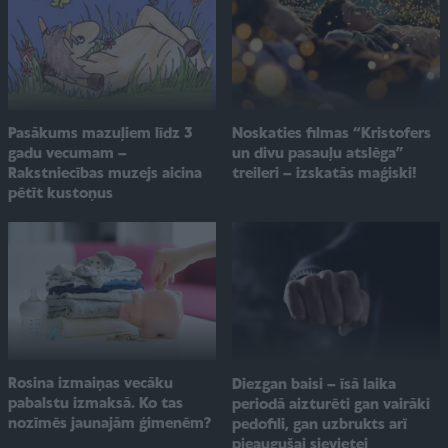
Pasākums mazuļiem līdz 3
Noskaties filmas “Kristofers
gadu vecumam –
un divu pasauļu atslēga”
Rakstniecības muzejs aicina
treileri – izskatās maģiski!
pētīt kustoņus
Rosina izmaiņas vecāku
Diezgan baisi – īsā laika
pabalstu izmaksā. Ko tas
periodā aizturēti gan vairāki
nozīmēs jaunajām ģimenēm?
pedofili, gan uzbrukts arī
pieaugušai sievietei