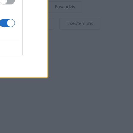
Bērnu drošība
Pusaudzis
Gatavošanās skolai
1. septembris