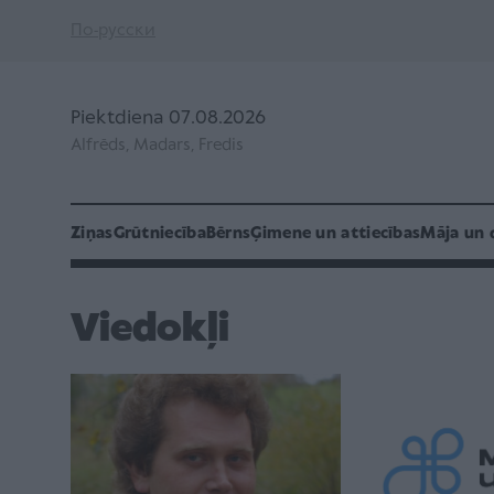
По-русски
Piektdiena 07.08.2026
Alfrēds, Madars, Fredis
Ziņas
Grūtniecība
Bērns
Ģimene un attiecības
Māja un 
Viedokļi