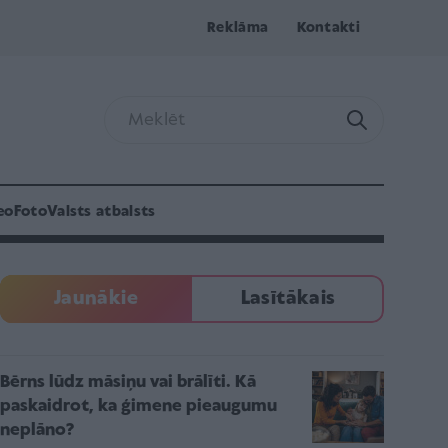
Reklāma
Kontakti
eo
Foto
Valsts atbalsts
Jaunākie
Lasītākais
Bērns lūdz māsiņu vai brālīti. Kā
paskaidrot, ka ģimene pieaugumu
neplāno?