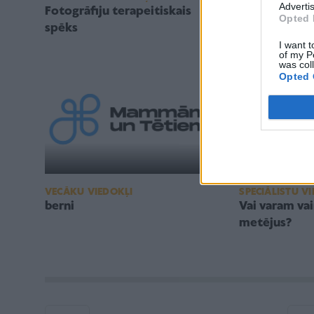
Advertis
Fotogrāfiju terapeitiskais
Veselība
Opted 
spēks
I want t
of my P
was col
Opted 
SPECIĀLISTU V
VECĀKU VIEDOKĻI
Vai varam va
berni
metējus?