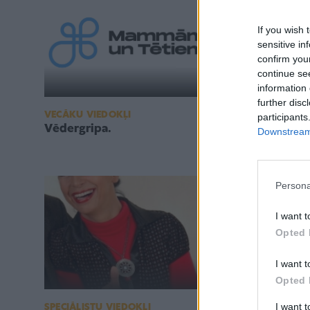
If you wish 
sensitive in
confirm you
continue se
information 
further disc
VECĀKU VIEDOKĻI
VECĀKU VIEDO
participants
Vēdergripa.
es un tu
Downstream 
Persona
I want t
Opted 
I want t
Opted 
I want 
SPECIĀLISTU VIEDOKĻI
VECĀKU VIEDO