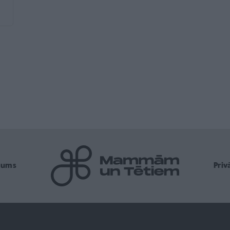
mums
Pri