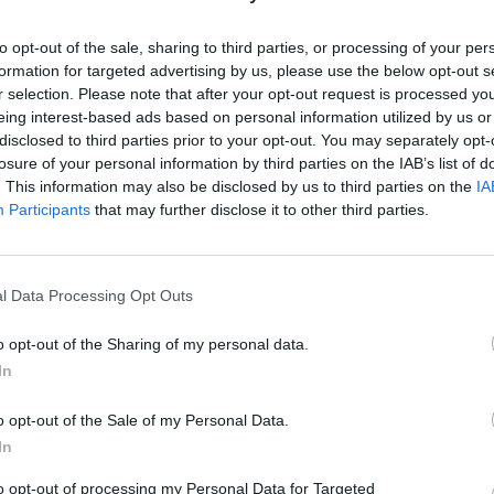
to opt-out of the sale, sharing to third parties, or processing of your per
formation for targeted advertising by us, please use the below opt-out s
r selection. Please note that after your opt-out request is processed y
eing interest-based ads based on personal information utilized by us or
disclosed to third parties prior to your opt-out. You may separately opt-
losure of your personal information by third parties on the IAB’s list of
MAMMAMUNTETIEM.LV
KĻI
. This information may also be disclosed by us to third parties on the
IA
Kā jūtas grūtnieces un jaunie
Participants
that may further disclose it to other third parties.
vecāki
l Data Processing Opt Outs
o opt-out of the Sharing of my personal data.
In
o opt-out of the Sale of my Personal Data.
In
to opt-out of processing my Personal Data for Targeted
VECĀKU VIEDOKĻI
KĻI