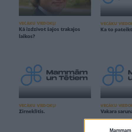
VECĀKU VIEDOKĻI
VECĀKU VIEDO
Kā izdzīvot šajos trakajos
Ka to pateikt
laikos?
VECĀKU VIEDOKĻI
VECĀKU VIEDO
Zirneklītis.
Vakara sarun
Mammam u