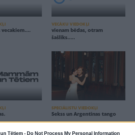
KĻI
VECĀKU VIEDOKĻI
 vecakiem....
vienam bēdas, otram
šašliks.....
SPECIĀLISTU VIEDOKĻI
KĻI
Sekss un Argentīnas tango
as.
n Tētiem -
Do Not Process My Personal Information