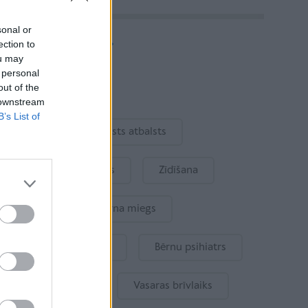
sonal or
Vairāk rakstu
ection to
ou may
 personal
out of the
Aktuāli
 downstream
B’s List of
Ukraina
Valsts atbalsts
Kur šodien atpūsties
Zīdīšana
Drošība
Bērna miegs
Mākslīgais intelekts
Bērnu psihiatrs
Bērna emocijas
Vasaras brīvlaiks