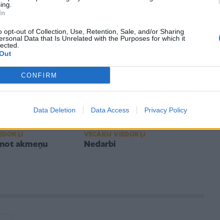
ing.
Alda Gaiļa pēdējie emuāri:
In
Kas ir normāls bērns?
o opt-out of Collection, Use, Retention, Sale, and/or Sharing
ersonal Data that Is Unrelated with the Purposes for which it
lected.
Out
CONFIRM
Data Deletion
Data Access
Privacy Policy
IEDOKĻI
VECĀKU VIEDOKĻI
inot akmeņu
Nedarbi