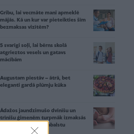
Gribu, lai vecmāte mani apmeklē
mājās. Kā un kur var pieteikties šīm
bezmaksas vizītēm?
5 svarīgi soļi, lai bērns skolā
atgrieztos vesels un gatavs
mācībām
Augustam piestāv – ātrā, bet
eleganti gardā plūmju kūka
Ādažos jaundzimušo dvīnīšu un
trīnīšu ģimenēm turpmāk izmaksās
tiešām iespaidīgu pabalstu