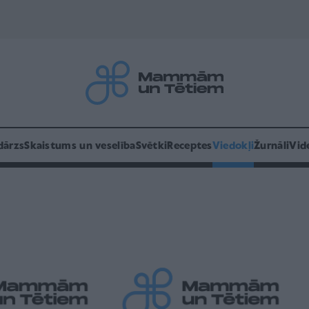
dārzs
Skaistums un veselība
Svētki
Receptes
Viedokļi
Žurnāli
Vid