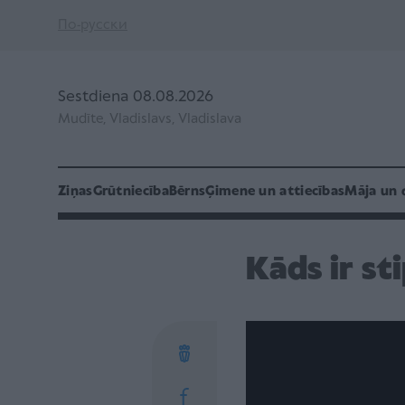
По-русски
Sestdiena 08.08.2026
Mudīte, Vladislavs, Vladislava
Ziņas
Grūtniecība
Bērns
Ģimene un attiecības
Māja un 
Kāds ir sti