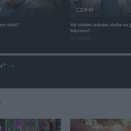
8
0:53
prs tētis?
Vai tētiem izdodas darba un 
līdzsvars?
1
26.02.2021
s"
s