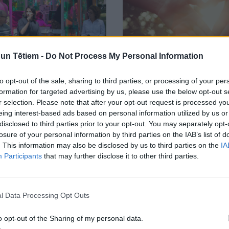
n Tētiem -
Do Not Process My Personal Information
53
21:20
to opt-out of the sale, sharing to third parties, or processing of your per
festivālā LAMPA: kurš
"Plaukstu ekzēma": saruna ar
formation for targeted advertising by us, please use the below opt-out s
ietās gudrāks – mamma vai
dermatoloģi Lāsmu Kalnbērz
r selection. Please note that after your opt-out request is processed y
DEO
eing interest-based ads based on personal information utilized by us or
15.06.2023
3
disclosed to third parties prior to your opt-out. You may separately opt-
losure of your personal information by third parties on the IAB’s list of
. This information may also be disclosed by us to third parties on the
IA
Participants
that may further disclose it to other third parties.
"
l Data Processing Opt Outs
iem vecākiem
o opt-out of the Sharing of my personal data.