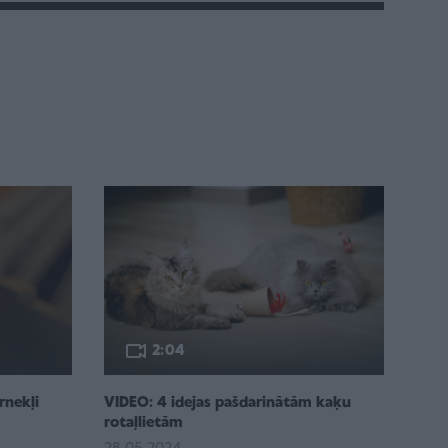
2:04
rnekļi
VIDEO: 4 idejas pašdarinātām kaķu
rotaļlietām