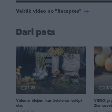
Vairāk video no "Receptes"
Dari pats
1:33
3:1
Video ar idejām: kur Lieldienās ieslēpt
VIDEO: ja 
olas
Ziemassvēt