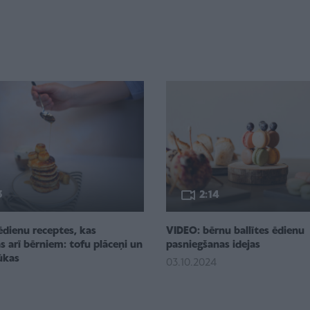
3
2:14
ēdienu receptes, kas
VIDEO: bērnu ballītes ēdienu
 arī bērniem: tofu plāceņi un
pasniegšanas idejas
ūkas
03.10.2024
5