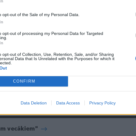
In
o opt-out of the Sale of my Personal Data.
In
to opt-out of processing my Personal Data for Targeted
ing.
In
o opt-out of Collection, Use, Retention, Sale, and/or Sharing
ersonal Data that Is Unrelated with the Purposes for which it
6
19:44
lected.
Out
oms: zīdaiņa pēdu masāža ar
Kad pēc dzemdībām var atsā
okām
mīlēties? Par drošām un ne t
CONFIRM
kontracepcijas metodēm stās
5
ginekoloģe Vija Veisa
17.07.2024
Data Deletion
Data Access
Privacy Policy
iem vecākiem"