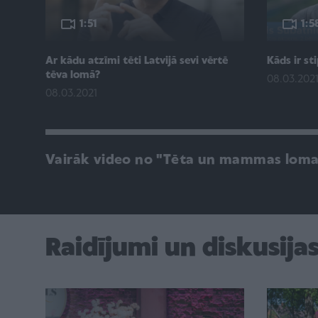
1:51
1:5
Ar kādu atzīmi tēti Latvijā sevi vērtē
Kāds ir sti
tēva lomā?
08.03.202
08.03.2021
Vairāk video no "Tēta un mammas loma
Raidījumi un diskusija