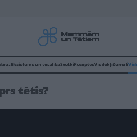
dārzs
Skaistums un veselība
Svētki
Receptes
Viedokļi
Žurnāli
Vid
prs tētis?