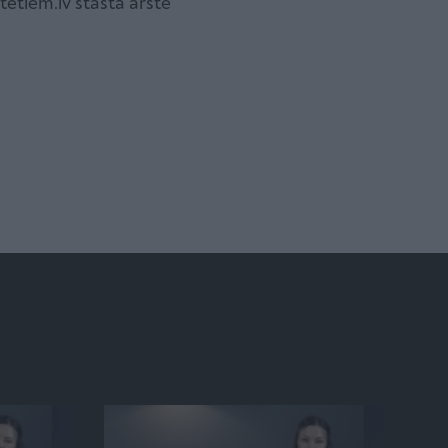
etiem.lv stāsta ārste