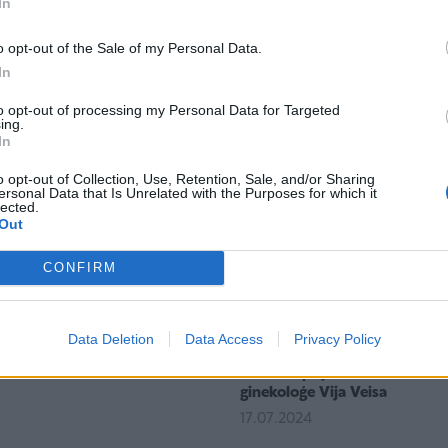
In
iem vecākiem
o opt-out of the Sale of my Personal Data.
In
to opt-out of processing my Personal Data for Targeted
ing.
In
o opt-out of Collection, Use, Retention, Sale, and/or Sharing
ersonal Data that Is Unrelated with the Purposes for which it
lected.
Out
CONFIRM
6
19:44
oms: zīdaiņa pēdu masāža ar
Kad pēc dzemdībām var atsā
Data Deletion
Data Access
Privacy Policy
okām
mīlēties? Par drošām un ne t
kontracepcijas metodēm stās
5
ginekoloģe Vija Veisa
17.07.2024