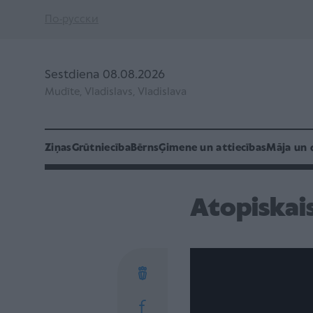
По-русски
Sestdiena 08.08.2026
Mudīte, Vladislavs, Vladislava
Ziņas
Grūtniecība
Bērns
Ģimene un attiecības
Māja un 
Atopiskai