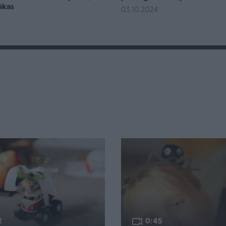
ūkas
03.10.2024
5
2
0:45