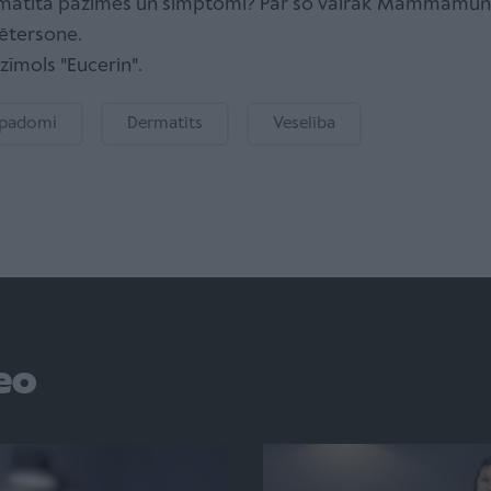
rmatīta pazīmes un simptomi? Par šo vairāk Mammamunt
ētersone.
zīmols "Eucerin".
 padomi
Dermatīts
Veselība
deo