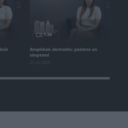
7:26
ināt
Atopiskais dermatīts: pazīmes un
simptomi
25.02.2021