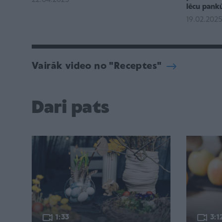
lēcu pank
19.02.202
Vairāk video no "Receptes"
Dari pats
1:33
3:1