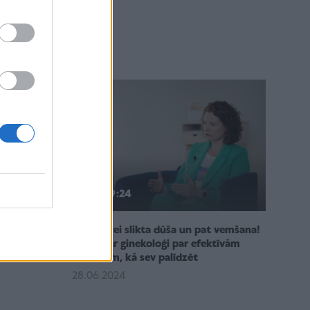
19:24
kt
Grūtniecei slikta dūša un pat vemšana!
ik drošām
Saruna ar ginekoloģi par efektīvām
ta
metodēm, kā sev palīdzēt
28.06.2024