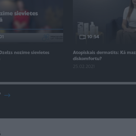
01
10:54
Dzelzs nozīme sievietes
Atopiskais dermatīts: Kā maz
ā
diskomfortu?
25.02.2021
"
s