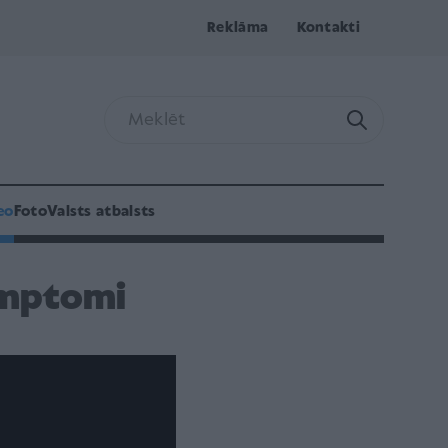
Reklāma
Kontakti
eo
Foto
Valsts atbalsts
imptomi