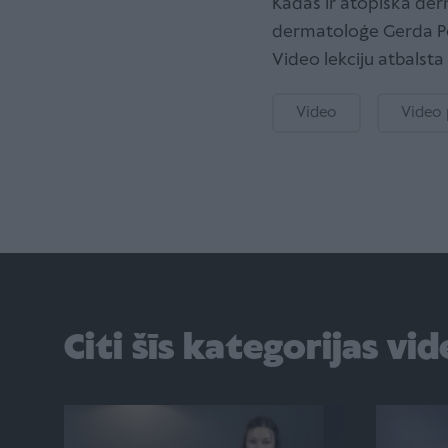
Kādas ir atopiskā de
dermatoloģe Gerda P
Video lekciju atbalsta 
Video
Video
Citi šīs kategorijas vi