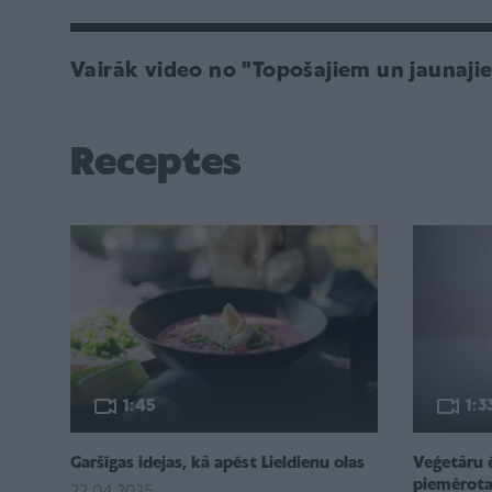
Vairāk video no "Topošajiem un jaunaj
Receptes
1:45
1:3
Garšīgas idejas, kā apēst Lieldienu olas
Veģetāru 
piemērotas
22.04.2025