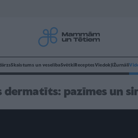
dārzs
Skaistums un veselība
Svētki
Receptes
Viedokļi
Žurnāli
Vid
s dermatīts: pazīmes un s