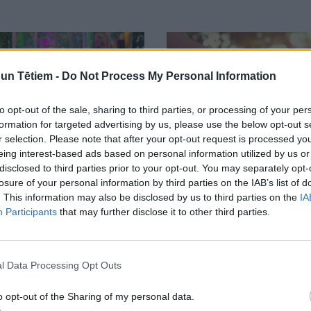
n Tētiem -
Do Not Process My Personal Information
to opt-out of the sale, sharing to third parties, or processing of your per
formation for targeted advertising by us, please use the below opt-out s
r selection. Please note that after your opt-out request is processed y
53
21:20
eing interest-based ads based on personal information utilized by us or
disclosed to third parties prior to your opt-out. You may separately opt-
losure of your personal information by third parties on the IAB’s list of
festivālā LAMPA: kurš
"Plaukstu ekzēma": saruna ar
ietās gudrāks – mamma vai
dermatoloģi Lāsmu Kalnbērz
. This information may also be disclosed by us to third parties on the
IA
DEO
Participants
that may further disclose it to other third parties.
15.06.2023
3
l Data Processing Opt Outs
"
o opt-out of the Sharing of my personal data.