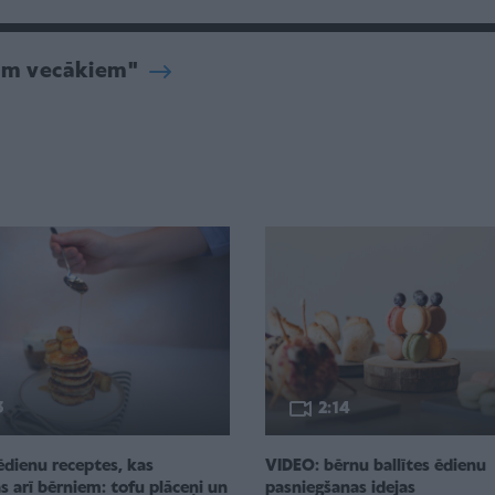
iem vecākiem"
3
2:14
ēdienu receptes, kas
VIDEO: bērnu ballītes ēdienu
 arī bērniem: tofu plāceņi un
pasniegšanas idejas