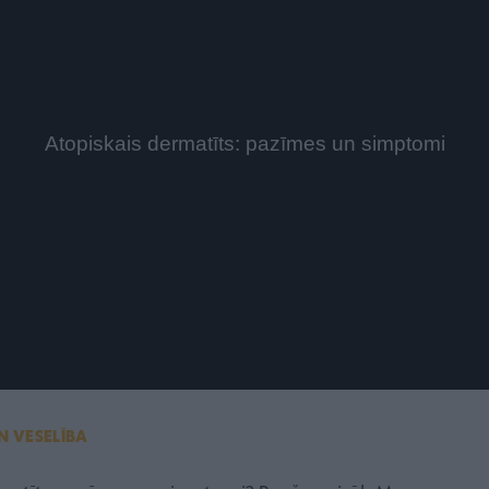
N VESELĪBA