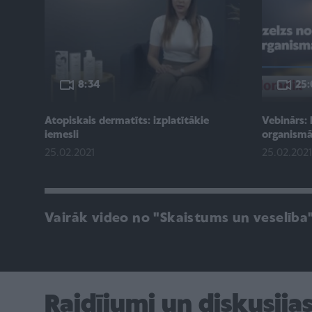
8:34
25:
Atopiskais dermatīts: izplatītākie
Vebinārs: 
iemesli
organism
25.02.2021
25.02.2021
Vairāk video no "Skaistums un veselība
Raidījumi un diskusija