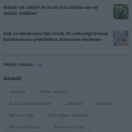
Kabači vai cukini? Ar ko tie īsti atšķiras un vai
tiešām atšķiras?
Ceļš no inkubatora līdz krūtij. Kā veiksmīgi īstenot
krūtbarošanu priekšlaikus dzimušam bērniņam
Vairāk rakstu
Aktuāli
Ukraina
Valsts atbalsts
Kur šodien atpūsties
Zīdīšana
Drošība
Bērna miegs
Mākslīgais intelekts
Bērnu psihiatrs
Bērna emocijas