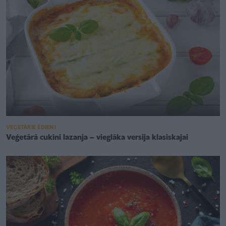
VEĢETĀRIE ĒDIENI
Veģetārā cukīni lazanja – vieglāka versija klasiskajai