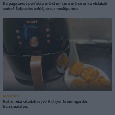
Kā pagatavot perfektu mērci un kura mērce ar ko vislabāk
sader? Šefpavārs atklāj savus noslēpumus
BROKASTIS
Katru reizi citādākas jeb Airfryer brīnumgardās
karstmaizītes