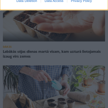
Data Deletion
Data Access
Privacy Policy
DĀRZS
Labākās sējas dienas martā visam, kam uzturā lietojamais
izaug virs zemes