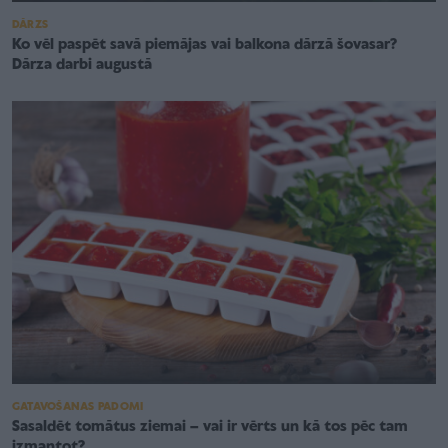
DĀRZS
Ko vēl paspēt savā piemājas vai balkona dārzā šovasar?
Dārza darbi augustā
GATAVOŠANAS PADOMI
Sasaldēt tomātus ziemai – vai ir vērts un kā tos pēc tam
izmantot?