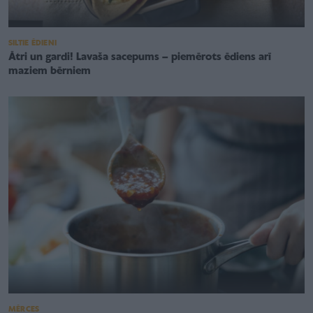
SILTIE ĒDIENI
Ātri un gardi! Lavaša sacepums – piemērots ēdiens arī
maziem bērniem
MĒRCES