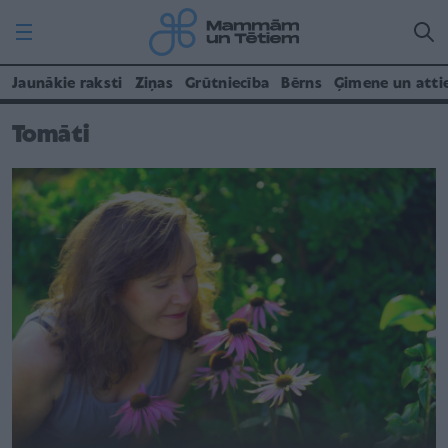
Jaunākie raksti
Ziņas
Grūtniecība
Bērns
Ģimene un atti
Tomāti