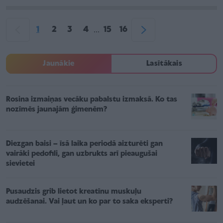
1
2
3
4
15
16
...
Jaunākie
Lasītākais
Rosina izmaiņas vecāku pabalstu izmaksā. Ko tas
nozīmēs jaunajām ģimenēm?
Diezgan baisi – īsā laika periodā aizturēti gan
vairāki pedofili, gan uzbrukts arī pieaugušai
sievietei
Pusaudzis grib lietot kreatīnu muskuļu
audzēšanai. Vai ļaut un ko par to saka eksperti?