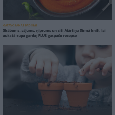
GATAVOŠANAS PADOMI
Skābums, sāļums, ņiprums un citi Mārtiņa Sirmā knifi, lai
aukstā zupa garda; PLUS gaspačo recepte