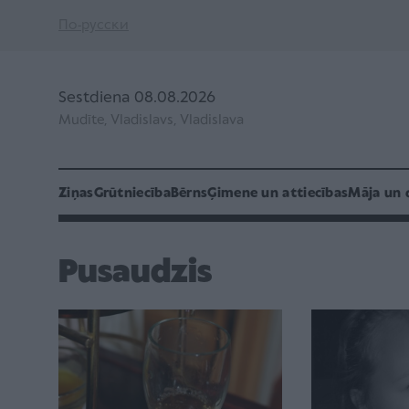
По-русски
Sestdiena 08.08.2026
Mudīte, Vladislavs, Vladislava
Ziņas
Grūtniecība
Bērns
Ģimene un attiecības
Māja un 
Pusaudzis