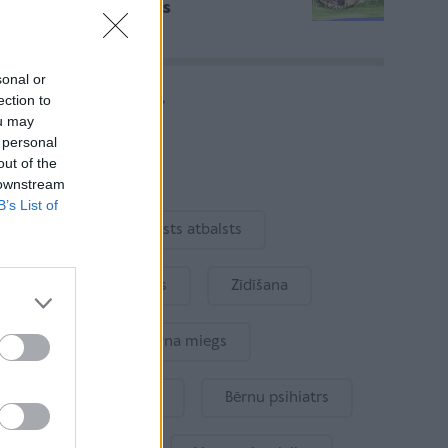
aicina pētīt kustoņus
sonal or
Vairāk rakstu
ection to
ou may
 personal
out of the
Aktuāli
 downstream
B’s List of
Ukraina
Valsts atbalsts
Kur šodien atpūsties
Zīdīšana
Drošība
Bērna miegs
Mākslīgais intelekts
Bērnu psihiatrs