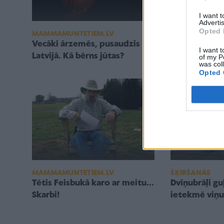
I want 
Advertis
Opted 
SKOLĒNS
MAMMAMUNTETIEM.LV
Kā var cīnīti
Vecāki ārzemēs, pusaudzis
I want t
slinkumu?
Latvijā. Kā bērns jūtas?
of my P
was col
Opted 
MAMMAMUNTETIEM.LV
ŠĶIRŠANĀS
Tētis Feisbukā karo ar meitu...
Dvīņubrāļi gu
Skarbi!
ietekmē viņu