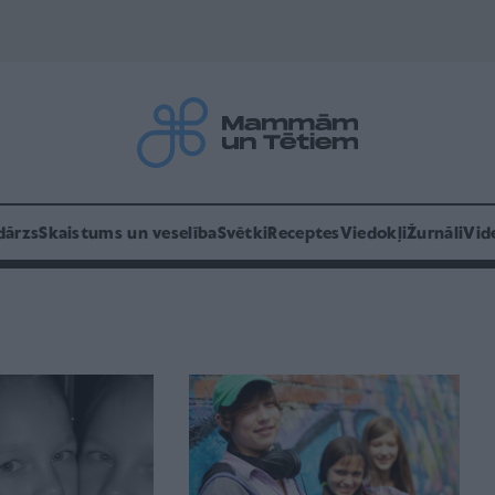
dārzs
Skaistums un veselība
Svētki
Receptes
Viedokļi
Žurnāli
Vid