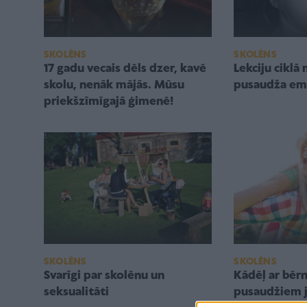
SKOLĒNS
SKOLĒNS
17 gadu vecais dēls dzer, kavē
Lekciju ciklā
skolu, nenāk mājās. Mūsu
pusaudža em
priekšzīmīgajā ģimenē!
SKOLĒNS
SKOLĒNS
Svarīgi par skolēnu un
Kādēļ ar bēr
seksualitāti
pusaudžiem j