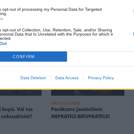
to opt-out of processing my Personal Data for Targeted
ing.
In
SKOLĒNS
es ar meitas
Manam dēlam pusaudža
o opt-out of Collection, Use, Retention, Sale, and/or Sharing
trakums!
ersonal Data that Is Unrelated with the Purposes for which it
lected.
Out
CONFIRM
Data Deletion
Data Access
Privacy Policy
AKTUALITĀTES
ļ kopā. Vai tas
Pasākums jauniešiem
 seksualitāti?
NEPRĀTĪGI BRĪVPRĀTĪGS!