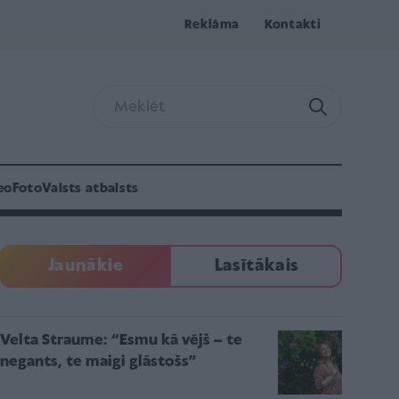
Reklāma
Kontakti
eo
Foto
Valsts atbalsts
Jaunākie
Lasītākais
Velta Straume: “Esmu kā vējš – te
negants, te maigi glāstošs”