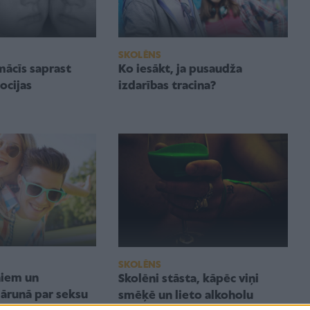
SKOLĒNS
Ko iesākt, ja pusaudža
 mācīs saprast
izdarības tracina?
ocijas
SKOLĒNS
niem un
Skolēni stāsta, kāpēc viņi
ārunā par seksu
smēķē un lieto alkoholu