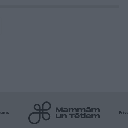
mums
Pri