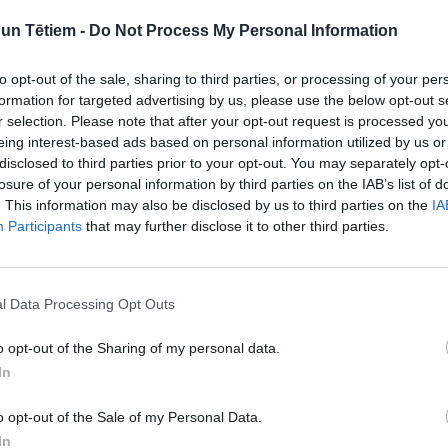
n Tētiem -
Do Not Process My Personal Information
to opt-out of the sale, sharing to third parties, or processing of your per
formation for targeted advertising by us, please use the below opt-out s
r selection. Please note that after your opt-out request is processed y
eing interest-based ads based on personal information utilized by us or
disclosed to third parties prior to your opt-out. You may separately opt-
losure of your personal information by third parties on the IAB’s list of
. This information may also be disclosed by us to third parties on the
IA
SKOLĒNS
Participants
that may further disclose it to other third parties.
ienīst. Skaudrs
Vientuļā māte: skolā meita
teicamniece, mājās – kašķīgs
skuķis. Ko darīt?
l Data Processing Opt Outs
o opt-out of the Sharing of my personal data.
In
o opt-out of the Sale of my Personal Data.
In