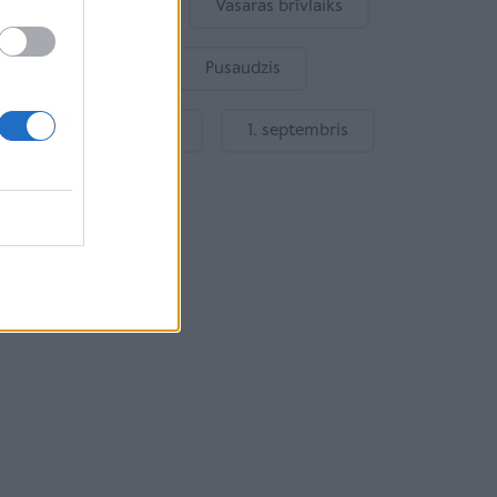
Bērna emocijas
Vasaras brīvlaiks
Bērnu drošība
Pusaudzis
Gatavošanās skolai
1. septembris