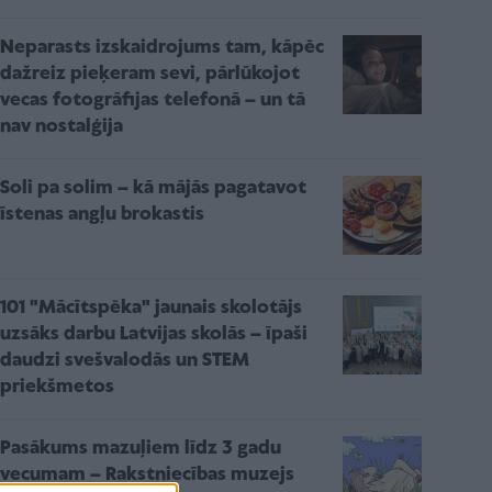
Neparasts izskaidrojums tam, kāpēc
dažreiz pieķeram sevi, pārlūkojot
vecas fotogrāfijas telefonā – un tā
nav nostalģija
Soli pa solim – kā mājās pagatavot
īstenas angļu brokastis
101 "Mācītspēka" jaunais skolotājs
uzsāks darbu Latvijas skolās – īpaši
daudzi svešvalodās un STEM
priekšmetos
Pasākums mazuļiem līdz 3 gadu
vecumam – Rakstniecības muzejs