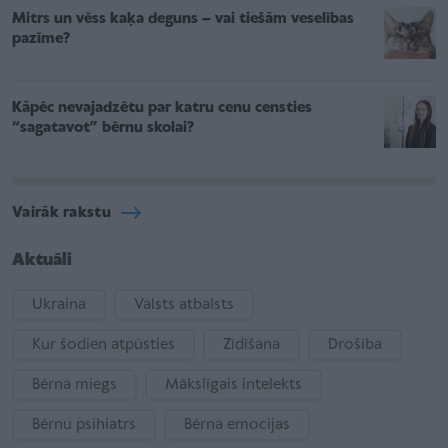
Mitrs un vēss kaķa deguns – vai tiešām veselības
pazīme?
Kāpēc nevajadzētu par katru cenu censties
“sagatavot” bērnu skolai?
Vairāk rakstu
Aktuāli
Ukraina
Valsts atbalsts
Kur šodien atpūsties
Zīdīšana
Drošība
Bērna miegs
Mākslīgais intelekts
Bērnu psihiatrs
Bērna emocijas