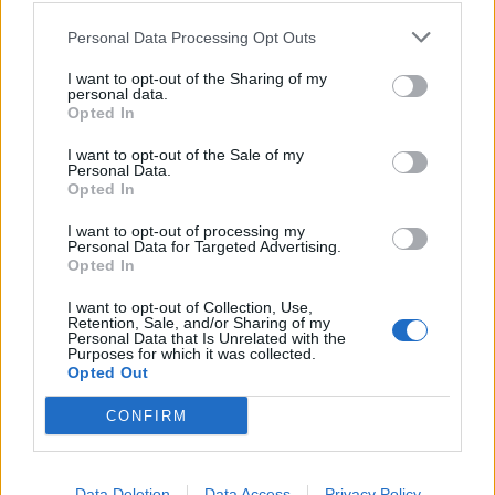
Personal Data Processing Opt Outs
I want to opt-out of the Sharing of my
personal data.
Opted In
I want to opt-out of the Sale of my
Personal Data.
Opted In
I want to opt-out of processing my
Personal Data for Targeted Advertising.
Opted In
I want to opt-out of Collection, Use,
MAZUĻA PLĀNOŠANA
Retention, Sale, and/or Sharing of my
Kad bērns ir gatavs māsiņai vai brālītim?
Personal Data that Is Unrelated with the
Purposes for which it was collected.
Opted Out
CONFIRM
Data Deletion
Data Access
Privacy Policy