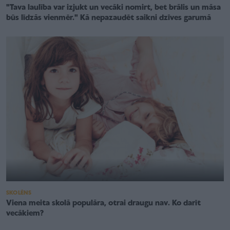
"Tava laulība var izjukt un vecāki nomirt, bet brālis un māsa
būs līdzās vienmēr." Kā nepazaudēt saikni dzīves garumā
SKOLĒNS
Viena meita skolā populāra, otrai draugu nav. Ko darīt
vecākiem?