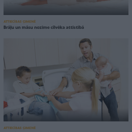
ATTIECĪBAS ĢIMENĒ
Brāļu un māsu nozīme cilvēka attīstībā
ATTIECĪBAS ĢIMENĒ