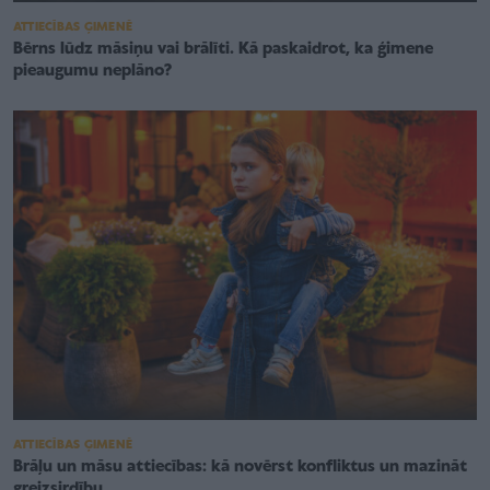
ATTIECĪBAS ĢIMENĒ
Bērns lūdz māsiņu vai brālīti. Kā paskaidrot, ka ģimene
pieaugumu neplāno?
ATTIECĪBAS ĢIMENĒ
Brāļu un māsu attiecības: kā novērst konfliktus un mazināt
greizsirdību