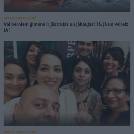
ATTIECĪBAS ĢIMENĒ
Vai bērniem ģimenē ir jāstrīdas un jākaujas? Jā, jā un vēlreiz
JĀ!
ATTIECĪBAS ĢIMENĒ