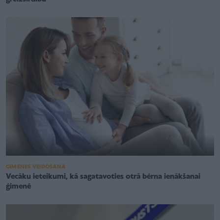
ĢIMENES VEIDOŠANA
Vecāku ieteikumi, kā sagatavoties otrā bērna ienākšanai
ģimenē