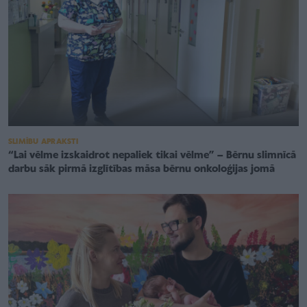
SLIMĪBU APRAKSTI
“Lai vēlme izskaidrot nepaliek tikai vēlme” – Bērnu slimnīcā
darbu sāk pirmā izglītības māsa bērnu onkoloģijas jomā