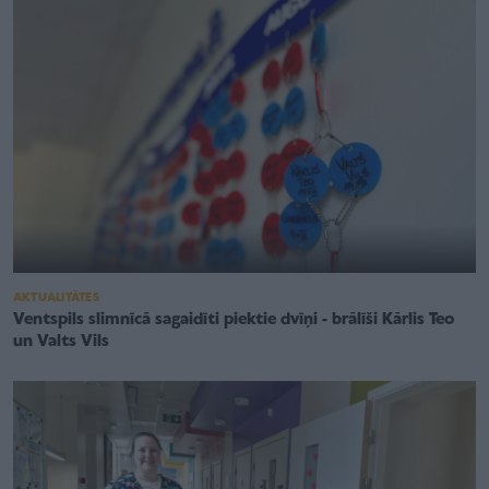
AKTUALITĀTES
Ventspils slimnīcā sagaidīti piektie dvīņi - brālīši Kārlis Teo
un Valts Vils