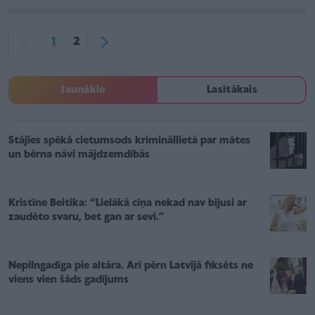
1
2
Jaunākie
Lasītākais
Stājies spēkā cietumsods krimināllietā par mātes
un bērna nāvi mājdzemdībās
Kristīne Beitika: “Lielākā cīņa nekad nav bijusi ar
zaudēto svaru, bet gan ar sevi.”
Nepilngadīga pie altāra. Arī pērn Latvijā fiksēts ne
viens vien šāds gadījums