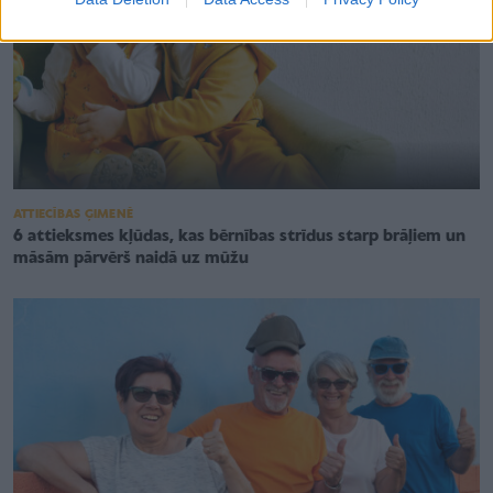
ATTIECĪBAS ĢIMENĒ
6 attieksmes kļūdas, kas bērnības strīdus starp brāļiem un
māsām pārvērš naidā uz mūžu