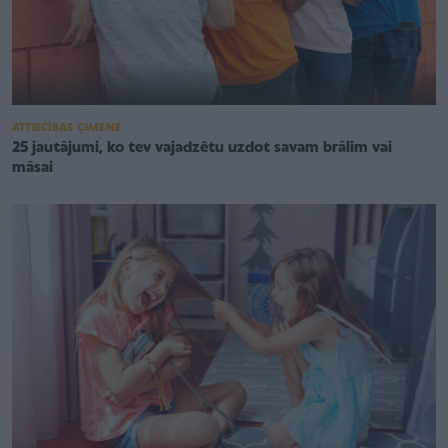
ATTIECĪBAS ĢIMENĒ
25 jautājumi, ko tev vajadzētu uzdot savam brālim vai
māsai