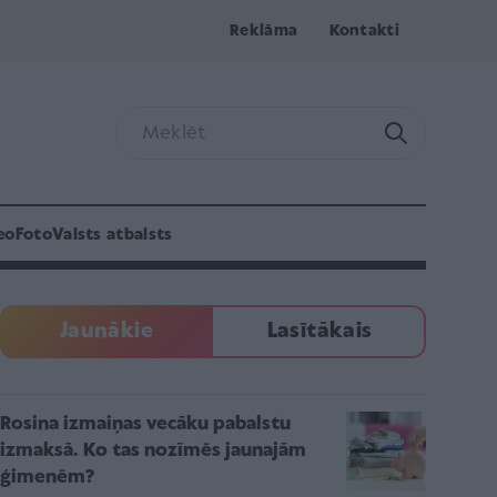
Reklāma
Kontakti
eo
Foto
Valsts atbalsts
Jaunākie
Lasītākais
Rosina izmaiņas vecāku pabalstu
izmaksā. Ko tas nozīmēs jaunajām
ģimenēm?