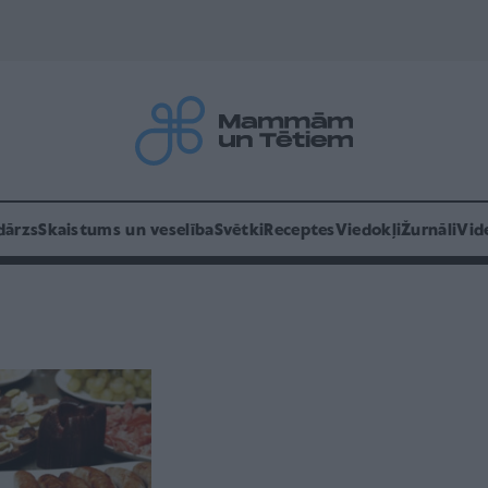
dārzs
Skaistums un veselība
Svētki
Receptes
Viedokļi
Žurnāli
Vid