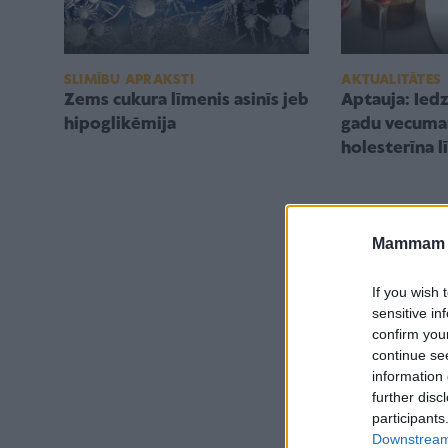
SLIMĪBU APRAKSTI
AKTUALITĀTES
Zems cukura līmenis asinīs jeb
Aptauja: Iedz
hipoglikēmija
gadu vecuma
holesterīna 
Mammam u
If you wish 
sensitive in
confirm you
continue se
information 
further disc
participants
Downstream 