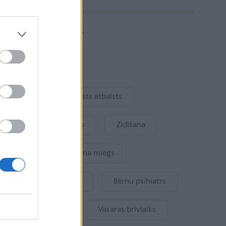
Vairāk rakstu
Aktuāli
Ukraina
Valsts atbalsts
Kur šodien atpūsties
Zīdīšana
Drošība
Bērna miegs
Mākslīgais intelekts
Bērnu psihiatrs
Bērna emocijas
Vasaras brīvlaiks