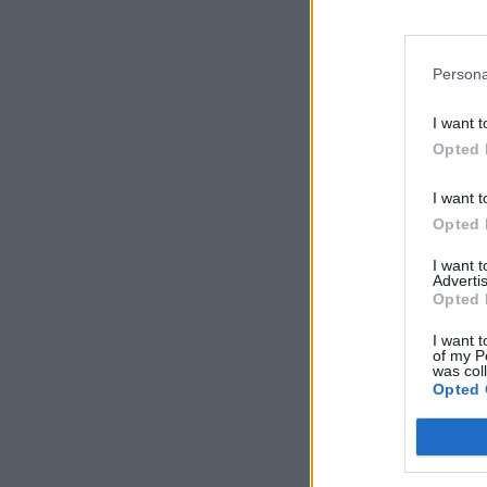
Persona
I want t
Opted 
I want t
Opted 
I want 
Advertis
Opted 
I want t
of my P
was col
Opted 