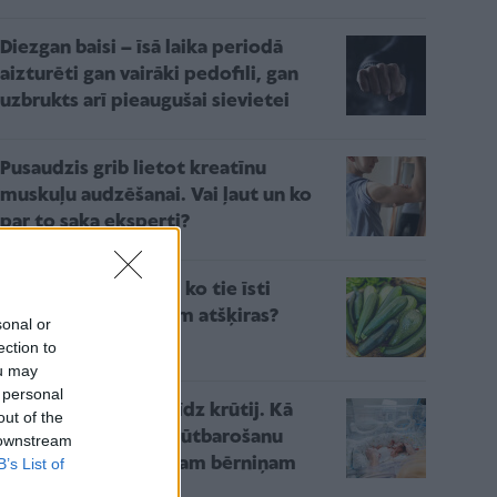
Diezgan baisi – īsā laika periodā
aizturēti gan vairāki pedofili, gan
uzbrukts arī pieaugušai sievietei
Pusaudzis grib lietot kreatīnu
muskuļu audzēšanai. Vai ļaut un ko
par to saka eksperti?
Kabači vai cukini? Ar ko tie īsti
atšķiras un vai tiešām atšķiras?
sonal or
ection to
ou may
 personal
Ceļš no inkubatora līdz krūtij. Kā
out of the
veiksmīgi īstenot krūtbarošanu
 downstream
priekšlaikus dzimušam bērniņam
B’s List of