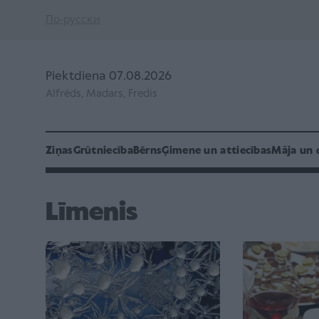
По-русски
Piektdiena 07.08.2026
Alfrēds, Madars, Fredis
Ziņas
Grūtniecība
Bērns
Ģimene un attiecības
Māja un 
Līmenis