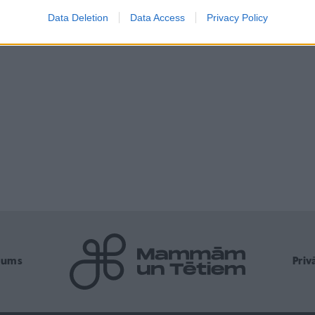
Data Deletion
Data Access
Privacy Policy
mums
Pri