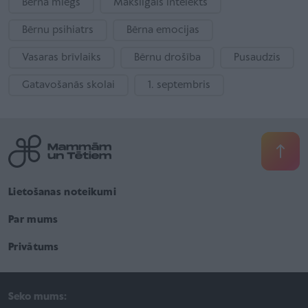
Bērna miegs
Mākslīgais intelekts
Bērnu psihiatrs
Bērna emocijas
Vasaras brīvlaiks
Bērnu drošība
Pusaudzis
Gatavošanās skolai
1. septembris
Lietošanas noteikumi
Par mums
Privātums
Seko mums: