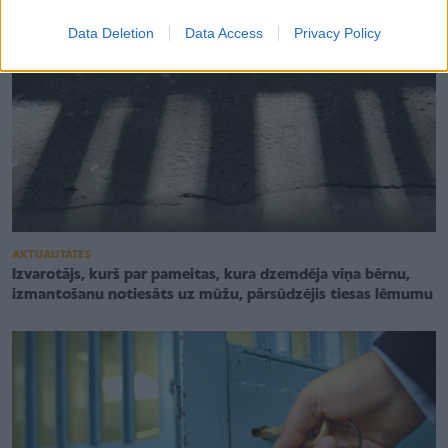
Data Deletion
Data Access
Privacy Policy
AKTUALITĀTES
Izvarotājs, kurš par pameitas, kura dzemdēja viņa bērnu,
izmantošanu notiesāts uz mūžu, pārsūdzējis tiesas lēmumu