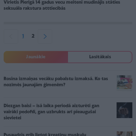
Vīrietis Pierīgā 14 gadus vecu meiteni mudinājis stāties
seksuāla rakstura atttiecībās
1
2
Jaunākie
Lasītākais
Rosina izmaiņas vecāku pabalstu izmaksā. Ko tas
nozīmēs jaunajām ģimenēm?
Diezgan baisi – īsā laika periodā aizturēti gan
vairāki pedofili, gan uzbrukts arī pieaugušai
sievietei
Pusaudzis grib lietot kreatīnu muskuļu