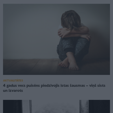
AKTUALITĀTES
4 gadus vecs puisēns piedzīvojis īstas šausmas – viņš sists
un izvarots