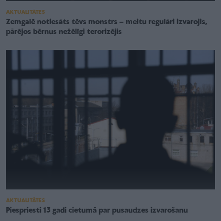
AKTUALITĀTES
Zemgalē notiesāts tēvs monstrs – meitu regulāri izvarojis,
pārējos bērnus nežēlīgi terorizējis
AKTUALITĀTES
Piespriesti 13 gadi cietumā par pusaudzes izvarošanu