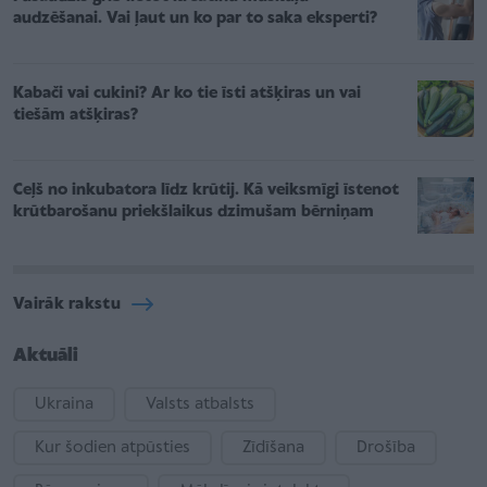
audzēšanai. Vai ļaut un ko par to saka eksperti?
Kabači vai cukini? Ar ko tie īsti atšķiras un vai
tiešām atšķiras?
Ceļš no inkubatora līdz krūtij. Kā veiksmīgi īstenot
krūtbarošanu priekšlaikus dzimušam bērniņam
Vairāk rakstu
Aktuāli
Ukraina
Valsts atbalsts
Kur šodien atpūsties
Zīdīšana
Drošība