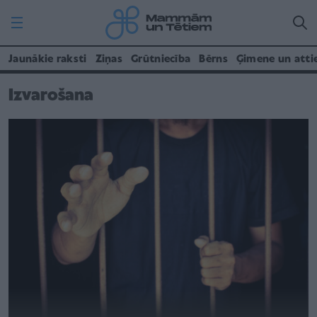
Jaunākie raksti
Ziņas
Grūtniecība
Bērns
Ģimene un atti
Izvarošana