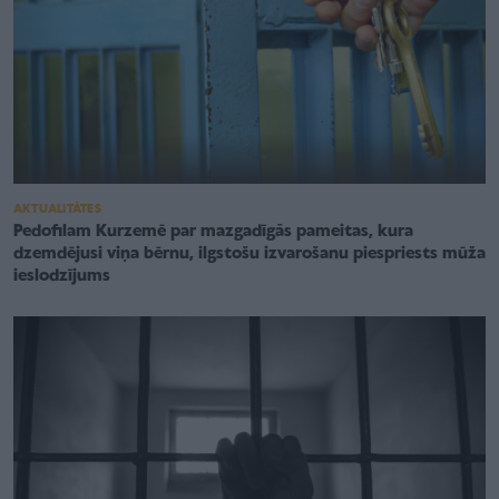
AKTUALITĀTES
Pedofilam Kurzemē par mazgadīgās pameitas, kura
dzemdējusi viņa bērnu, ilgstošu izvarošanu piespriests mūža
ieslodzījums