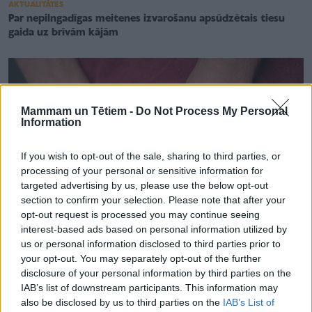
AKTUALITĀTES
Par nepilngadīgas meitenes izvarošanu apsūdzētais tiesu
gaida uz brīvām kājām
Mammam un Tētiem -
Do Not Process My Personal
Information
If you wish to opt-out of the sale, sharing to third parties, or
processing of your personal or sensitive information for
targeted advertising by us, please use the below opt-out
section to confirm your selection. Please note that after your
opt-out request is processed you may continue seeing
interest-based ads based on personal information utilized by
us or personal information disclosed to third parties prior to
your opt-out. You may separately opt-out of the further
AKTUALITĀTES
disclosure of your personal information by third parties on the
Pāvilostā iespējamais sievietes izvarotājs bijis iepriekš
IAB’s list of downstream participants. This information may
nesodīts, tobrīd nepilngadīgs Lietuvas pilsonis
also be disclosed by us to third parties on the
IAB’s List of