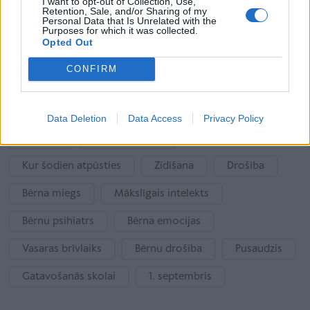
I want to opt-out of Collection, Use,
Kas īsti vainīgs pie tā, ka Rīgas Dzemdību namā
Retention, Sale, and/or Sharing of my
trūkst ģimenes palātu? Skaidro NVD
Personal Data that Is Unrelated with the
Purposes for which it was collected.
Opted Out
CONFIRM
Vairāk rakstu
Aktuāli
Data Deletion
Data Access
Privacy Policy
Ukraina
Valsts atbalsts
Kur šodien atpūsties
Zīdīšana
Drošība
Bērna miegs
Mākslīgais intelekts
Bērnu psihiatrs
Bērna emocijas
Vasaras brīvlaiks
Bērnu drošība
Pusaudzis
Gatavošanās skolai
1. septembris