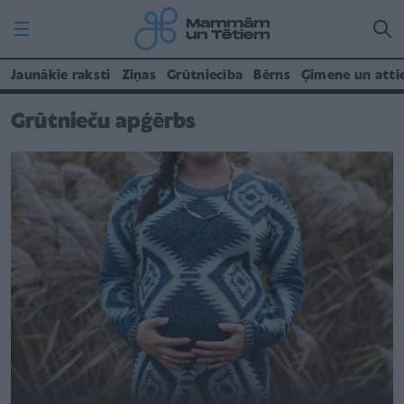
Jaunākie raksti
Ziņas
Grūtniecība
Bērns
Ģimene un atti
Grūtnieču apģērbs