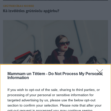
GRŪTNIECĪBAS NORISE
Kā izvēlēties grūtnieču apģērbu?
Mammam un Tētiem -
Do Not Process My Personal
Information
If you wish to opt-out of the sale, sharing to third parties, or
processing of your personal or sensitive information for
STILS UN MODE
targeted advertising by us, please use the below opt-out
Grūtnieču apģērbs internetā
section to confirm your selection. Please note that after your
opt-out request is processed you may continue seeing