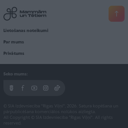
Lietošanas noteikumi
Par mums
Privātums
Seko mums:
© SIA Izdevniecība "Rīgas Viļņi", 2026. Satura kopēšana un
pārpublicēšana komerciālos nolūkos aizliegta.
All Copyright © SIA Izdevniecība "Rīgas Viļņi". All rights
reserved.