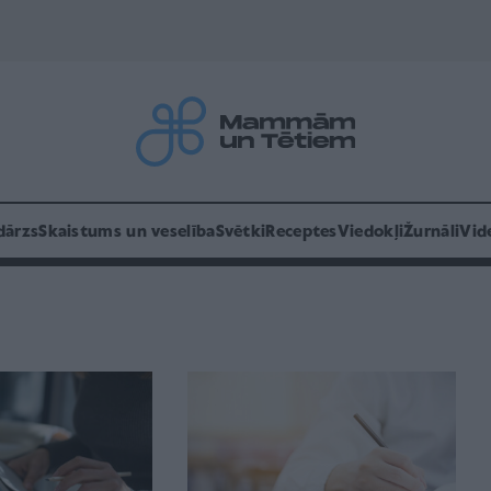
dārzs
Skaistums un veselība
Svētki
Receptes
Viedokļi
Žurnāli
Vid