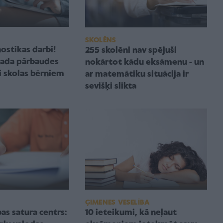
SKOLĒNS
nostikas darbi!
255 skolēni nav spējuši
gada pārbaudes
nokārtot kādu eksāmenu - un
 skolas bērniem
ar matemātiku situācija ir
sevišķi slikta
ĢIMENES VESELĪBA
bas satura centrs:
10 ieteikumi, kā neļaut