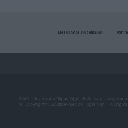
Lietošanas noteikumi
Par 
© SIA Izdevniecība "Rīgas Viļņi", 2026. Satura kopēšan
All Copyright © SIA Izdevniecība "Rīgas Viļņi". All right