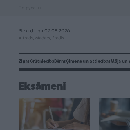
По-русски
Piektdiena 07.08.2026
Alfrēds, Madars, Fredis
Ziņas
Grūtniecība
Bērns
Ģimene un attiecības
Māja un 
Eksāmeni