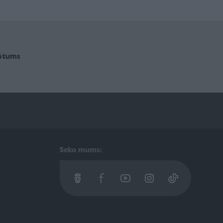
vātums
Seko mums: