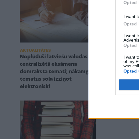
Opted 
I want t
Opted 
I want 
Advertis
Opted 
AKTUALITĀTES
SEVIS PILNVE
Noplūduši latviešu valodas
7 ieteikumi 
I want t
of my P
centralizētā eksāmena
eksāmenu la
was col
Opted 
domraksta temati; nākamgad
tematus sola izziņot
elektroniski