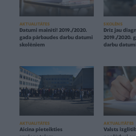
AKTUALITĀTES
SKOLĒNS
Datumi mainīti! 2019./2020.
Drīz jau diag
gada pārbaudes darbu datumi
2019./2020. 
skolēniem
darbu datumi
AKTUALITĀTES
AKTUALITĀTES
Aicina pieteikties
Valsts izglītī