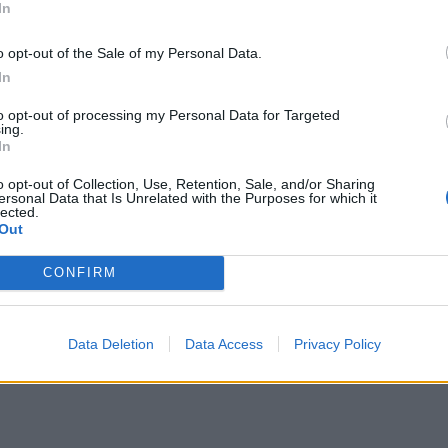
In
o opt-out of the Sale of my Personal Data.
In
to opt-out of processing my Personal Data for Targeted
ing.
In
AKTUALITĀTES
IDOŠANA
Svarīgi zināt! 2016./2017.
vieglākam
o opt-out of Collection, Use, Retention, Sale, and/or Sharing
ersonal Data that Is Unrelated with the Purposes for which it
mācību gada sākuma un beigu
ikam
lected.
Out
datumi
CONFIRM
Data Deletion
Data Access
Privacy Policy