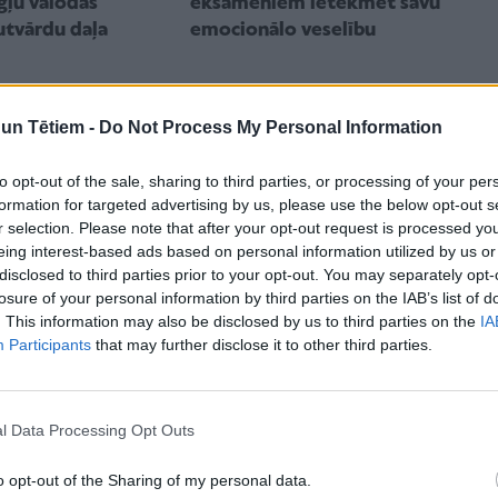
gļu valodas
eksāmeniem ietekmēt savu
tvārdu daļa
emocionālo veselību
n Tētiem -
Do Not Process My Personal Information
to opt-out of the sale, sharing to third parties, or processing of your per
formation for targeted advertising by us, please use the below opt-out s
r selection. Please note that after your opt-out request is processed y
eing interest-based ads based on personal information utilized by us or
disclosed to third parties prior to your opt-out. You may separately opt-
losure of your personal information by third parties on the IAB’s list of
AKTUALITĀTES
. This information may also be disclosed by us to third parties on the
IA
mācību gads,
Šogad skolēnu rezultāti
Participants
that may further disclose it to other third parties.
n pārbaudes darbi
pasliktinājušies visos
obligātajos eksāmenos
l Data Processing Opt Outs
o opt-out of the Sharing of my personal data.