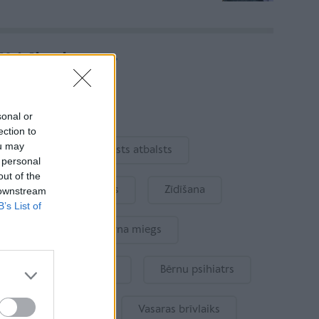
Vairāk rakstu
Aktuāli
sonal or
ection to
ou may
Ukraina
Valsts atbalsts
 personal
out of the
Kur šodien atpūsties
Zīdīšana
 downstream
B’s List of
Drošība
Bērna miegs
Mākslīgais intelekts
Bērnu psihiatrs
Bērna emocijas
Vasaras brīvlaiks