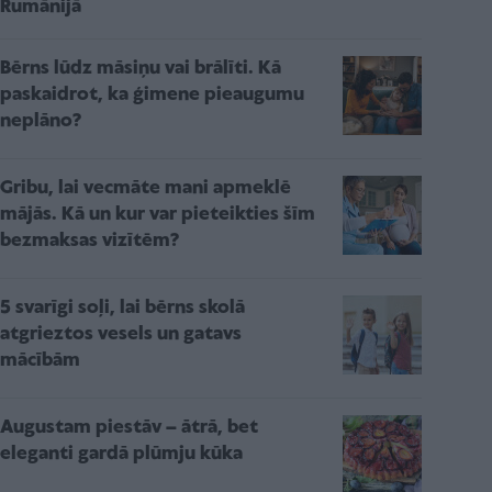
Rumānijā
Bērns lūdz māsiņu vai brālīti. Kā
paskaidrot, ka ģimene pieaugumu
neplāno?
Gribu, lai vecmāte mani apmeklē
mājās. Kā un kur var pieteikties šīm
bezmaksas vizītēm?
5 svarīgi soļi, lai bērns skolā
atgrieztos vesels un gatavs
mācībām
Augustam piestāv – ātrā, bet
eleganti gardā plūmju kūka