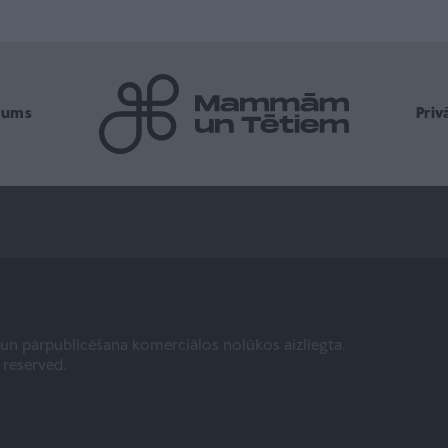
mums
Pri
a un pārpublicēšana komerciālos nolūkos aizliegta.
s reserved.