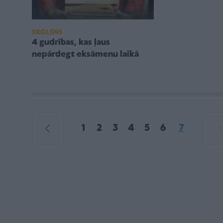
SKOLĒNS
4 gudrības, kas ļaus
nepārdegt eksāmenu laikā
1
2
3
4
5
6
7