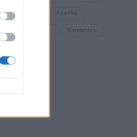
Bērnu drošība
Pusaudzis
Gatavošanās skolai
1. septembris