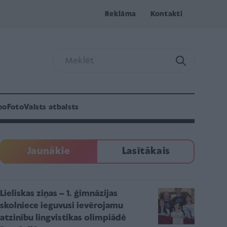
Reklāma
Kontakti
eo
Foto
Valsts atbalsts
Jaunākie
Lasītākais
Lieliskas ziņas – 1. ģimnāzijas
skolniece ieguvusi ievērojamu
atzinību lingvistikas olimpiādē