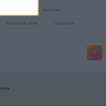
Bērnu drošība
Pusaudzis
Gatavošanās skolai
1. septembris
vātums