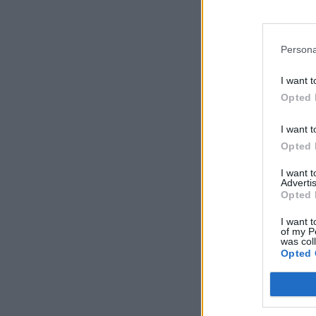
Persona
I want t
Opted 
I want t
Opted 
I want 
Advertis
Opted 
I want t
of my P
was col
Opted 