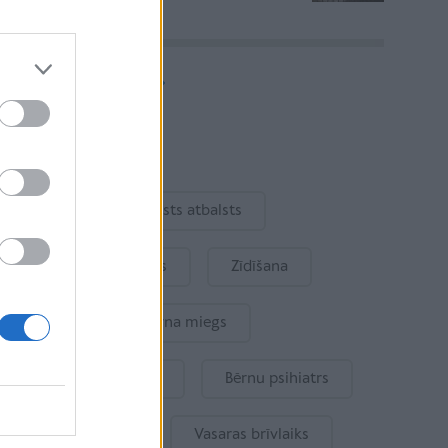
Vairāk rakstu
Aktuāli
Ukraina
Valsts atbalsts
Kur šodien atpūsties
Zīdīšana
Drošība
Bērna miegs
Mākslīgais intelekts
Bērnu psihiatrs
Bērna emocijas
Vasaras brīvlaiks