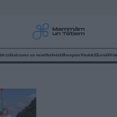
dārzs
Skaistums un veselība
Svētki
Receptes
Viedokļi
Žurnāli
Vid