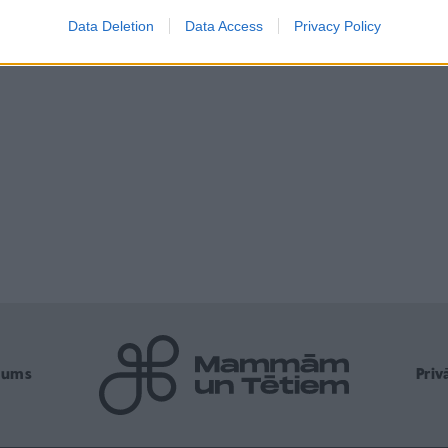
Data Deletion
Data Access
Privacy Policy
mums
Pri