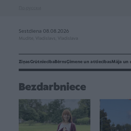
По-русски
Sestdiena 08.08.2026
Mudīte, Vladislavs, Vladislava
Ziņas
Grūtniecība
Bērns
Ģimene un attiecības
Māja un 
Bezdarbniece