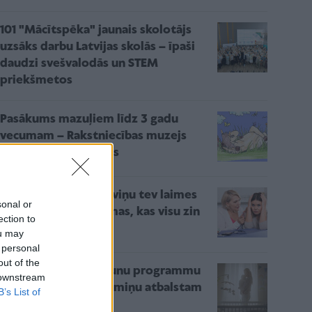
101 "Mācītspēka" jaunais skolotājs
uzsāks darbu Latvijas skolās – īpaši
daudzi svešvalodās un STEM
priekšmetos
Pasākums mazuļiem līdz 3 gadu
vecumam – Rakstniecības muzejs
aicina pētīt kustoņus
"Es taču teicu, ka ar viņu tev laimes
sonal or
nebūs..." , jeb mammas, kas visu zin
ection to
labāk
ou may
 personal
out of the
Latvijā sāk pilnīgi jaunu programmu
 downstream
ilgtermiņa jauno māmiņu atbalstam
B’s List of