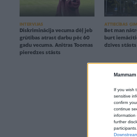
INTERVIJAS
ATTIECĪBAS ĢI
Diskriminācija vecuma dēļ jeb
Bet man nātre
grūtības atrast darbu pēc 60
burt iemācīti
gadu vecuma. Anitras Toomas
dzīves stāsts
pieredzes stāsts
Mammam u
If you wish 
sensitive in
confirm you
continue se
information 
further disc
participants
Downstream 