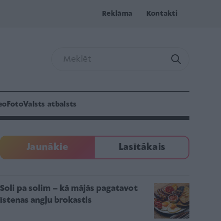
Reklāma
Kontakti
eo
Foto
Valsts atbalsts
Jaunākie
Lasītākais
Soli pa solim – kā mājās pagatavot
īstenas angļu brokastis