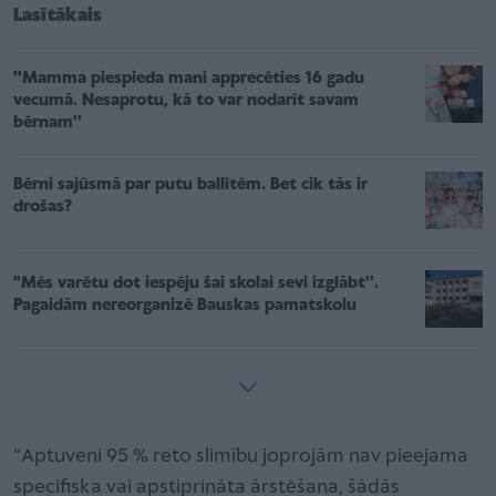
Lasītākais
''Mamma piespieda mani apprecēties 16 gadu
vecumā. Nesaprotu, kā to var nodarīt savam
bērnam''
Bērni sajūsmā par putu ballītēm. Bet cik tās ir
drošas?
"Mēs varētu dot iespēju šai skolai sevi izglābt''.
Pagaidām nereorganizē Bauskas pamatskolu
“Aptuveni 95 % reto slimību joprojām nav pieejama
specifiska vai apstiprināta ārstēšana, šādās