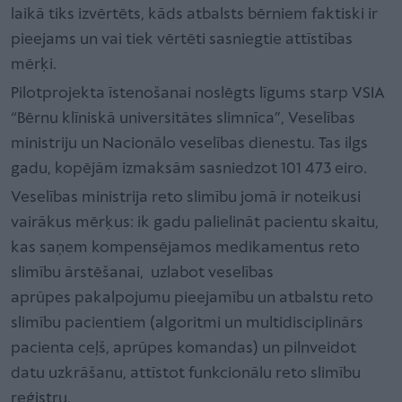
laikā tiks izvērtēts, kāds atbalsts bērniem faktiski ir
pieejams un vai tiek vērtēti sasniegtie attīstības
mērķi.
Pilotprojekta īstenošanai noslēgts līgums starp VSIA
“Bērnu klīniskā universitātes slimnīca”, Veselības
ministriju un Nacionālo veselības dienestu. Tas ilgs
gadu, kopējām izmaksām sasniedzot 101 473 eiro.
Veselības ministrija reto slimību jomā ir noteikusi
vairākus mērķus: ik gadu palielināt pacientu skaitu,
kas saņem kompensējamos medikamentus reto
slimību ārstēšanai, uzlabot veselības
aprūpes pakalpojumu pieejamību un atbalstu reto
slimību pacientiem (algoritmi un multidisciplinārs
pacienta ceļš, aprūpes komandas) un pilnveidot
datu uzkrāšanu, attīstot funkcionālu reto slimību
reģistru.