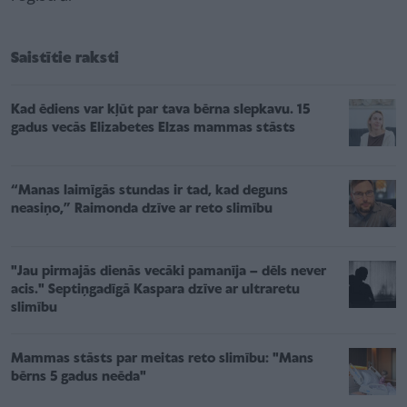
Saistītie raksti
Kad ēdiens var kļūt par tava bērna slepkavu. 15
gadus vecās Elizabetes Elzas mammas stāsts
“Manas laimīgās stundas ir tad, kad deguns
neasiņo,” Raimonda dzīve ar reto slimību
"Jau pirmajās dienās vecāki pamanīja – dēls never
acis." Septiņgadīgā Kaspara dzīve ar ultraretu
slimību
Mammas stāsts par meitas reto slimību: "Mans
bērns 5 gadus neēda"