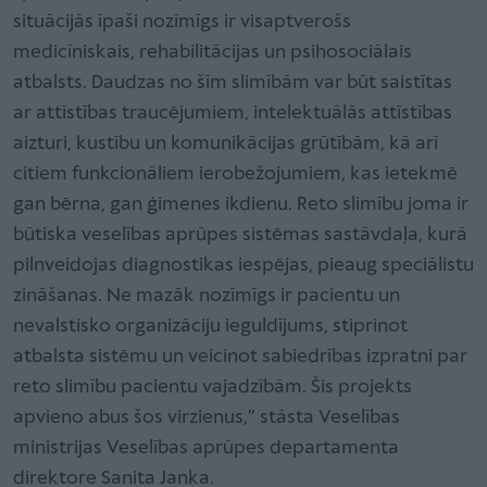
situācijās īpaši nozīmīgs ir visaptverošs
medicīniskais, rehabilitācijas un psihosociālais
atbalsts. Daudzas no šīm slimībām var būt saistītas
ar attīstības traucējumiem, intelektuālās attīstības
aizturi, kustību un komunikācijas grūtībām, kā arī
citiem funkcionāliem ierobežojumiem, kas ietekmē
gan bērna, gan ģimenes ikdienu. Reto slimību joma ir
būtiska veselības aprūpes sistēmas sastāvdaļa, kurā
pilnveidojas diagnostikas iespējas, pieaug speciālistu
zināšanas. Ne mazāk nozīmīgs ir pacientu un
nevalstisko organizāciju ieguldījums, stiprinot
atbalsta sistēmu un veicinot sabiedrības izpratni par
reto slimību pacientu vajadzībām. Šis projekts
apvieno abus šos virzienus,” stāsta Veselības
ministrijas Veselības aprūpes departamenta
direktore Sanita Janka.