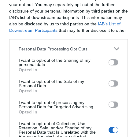
your opt-out. You may separately opt-out of the further
Lai uzlabotu pacientu dzīves kvalitāti un nodrošinātu
disclosure of your personal information by third parties on the
koordinētu aprūpi, Bērnu slimnīcā jau tiek īstenotas
IAB’s list of downstream participants. This information may
also be disclosed by us to third parties on the
IAB’s List of
multidisciplināras aprūpes dienas vairākām reto
Downstream Participants
that may further disclose it to other
slimību pacientu grupām, un projekta ietvaros šādu
third parties.
pieeju plānots mērķtiecīgi paplašināt. Plānots
Personal Data Processing Opt Outs
izveidot visaptverošas aprūpes pakalpojumu
pacientiem ar Endželmena sindromu, bet papildus
I want to opt-out of the Sharing of my
personal data.
pacientiem ar spina bifida diagnozi sadarbībā ar
Opted In
Paula Stradiņa klīnisko universitātes slimnīcu tiks
I want to opt-out of the Sale of my
izveidota multidisciplināra palīdzība arī pieaugušo
Personal Data.
Opted In
aprūpē, attīstot pakāpenisku un koordinētu
pacientu pārņemšanu pieaugušo aprūpē.
I want to opt-out of processing my
Personal Data for Targeted Advertising.
Opted In
Arī ģimeņu pieredze palīdzēs uzlabot
I want to opt-out of Collection, Use,
Retention, Sale, and/or Sharing of my
pakalpojumu
Personal Data that Is Unrelated with the
Purposes for which it was collected.