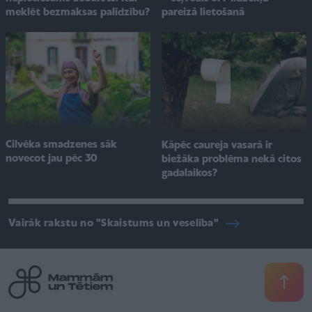
pareizā lietošanā
meklēt bezmaksas palīdzību?
Cilvēka smadzenes sāk
Kāpēc caureja vasarā ir
novecot jau pēc 30
biežāka problēma nekā citos
gadalaikos?
Vairāk rakstu no "Skaistums un veselība"