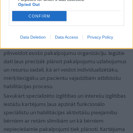
Arī ģimeņu pieredze palīdzēs pilnveidot
Opted Out
pakalpojumus. Aptauja tiks izstrādāta sadarbībā ar
CONFIRM
pacientu organizācijām, lai nodrošinātu, ka tajā tiek
aptverti ģimenēm nozīmīgākie jautājumi. Aptaujas
rezultāti palīdzēs labāk izprast, kādas atbalsta
Data Deletion
Data Access
Privacy Policy
formas ģimenēm ir visvairāk nepieciešamas un kā
pilnveidot esošo pakalpojumu organizāciju. Iegūtie
dati ļaus precīzāk plānot pakalpojumu uzlabojumus
un resursu sadali, kā arī veidot individualizētāku,
mērķtiecīgāku un pacientu vajadzībām atbilstošu
habilitācijas procesu.
Savukārt specializēto izglītības un interešu izglītības
iestāžu kartējums ļaus apzināt funkcionālo
speciālistu un habilitācijas aktivitāšu pieejamību
bērniem ar retām slimībām un kā bērniem
nepieciešamie pakalpojumi tiek plānoti. Kartējuma