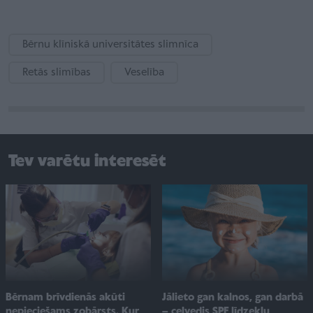
Bērnu klīniskā universitātes slimnīca
Retās slimības
Veselība
Tev varētu interesēt
Jālieto gan kalnos, gan darbā
Bērnam brīvdienās akūti
– ceļvedis SPF līdzekļu
nepieciešams zobārsts. Kur