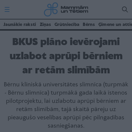
Jaunākie raksti
Ziņas
Grūtniecība
Bērns
Ģimene un atti
BKUS plāno ievērojami
uzlabot aprūpi bērniem
ar retām slimībām
Bērnu klīniskā universitātes slimnīca (turpmāk
- Bērnu slimnīca) turpmākā gada laikā īstenos
pilotprojektu, lai uzlabotu aprūpi bērniem ar
retām slimībām, tajā skaitā pāreju uz
pieaugušo veselības aprūpi pēc pilngadības
sasniegšanas.