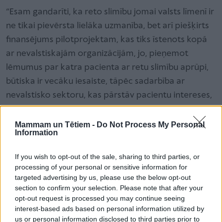
“Esam gandarīti, ka reto slimību jomai valsts līmenī ir
ne tikai pievērsta lielāka uzmanība, bet arī piešķirts
finansējums pilotprojektam, kas tiks īstenots kopā
ar nevalstiskajām organizācijām, jo, pieņemot
lēmumus par katra pacienta ar retu slimību aprūpi,
būtiska ir vecāku iesaiste, tāpēc sadarbība ar
nevalstisko sektoru, kas pārstāv pacientu intereses,
ir attīstāma. Mēs ļoti ceram gada laikā panākt reālus
uzlabojumus bērnu un jauniešu ar šīm divām
retajām
Mammam un Tētiem -
Do Not Process My Personal
Information
slimībām
– spina bifida un Endželmana sindroma –
ārstniecībā un aprūpē, kā arī sakārtot pakāpenisku
If you wish to opt-out of the sale, sharing to third parties, or
pāreju uz pieaugušo medicīnu, kas ir viens no Bērnu
processing of your personal or sensitive information for
targeted advertising by us, please use the below opt-out
slimnīcas prioritārajiem darbības virzieniem jaunajā
section to confirm your selection. Please note that after your
vidēja termiņa stratēģijā,” akcentē pilotprojekta
opt-out request is processed you may continue seeing
vadītāja, Bērnu slimnīcas virsārste reto slimību jomā
interest-based ads based on personal information utilized by
us or personal information disclosed to third parties prior to
Madara Auzenbaha.