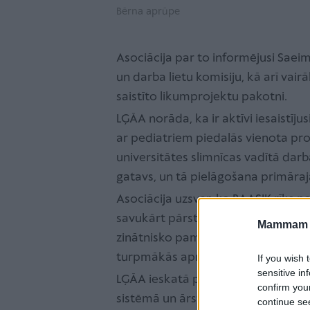
Bērna aprūpe
Asociācija par to informējusi Saeima
un darba lietu komisiju, kā arī vairā
saistīto likumprojektu pakotni.
LĢĀA norāda, ka ir aktīvi iesaistīju
ar pediatriem piedalās vienota pro
universitātes slimnīcas vadītā da
gatavs, un tā pielāgošana primāraja
Asociācija uzsver, ka BAASIK rīks p
savukārt pārstrādātā jautājumu ve
Mammam u
zinātnisko pamatojumu, ieguvumiem,
turpmākās aprūpes nodrošinājumu 
If you wish 
sensitive in
LĢĀA ieskatā papildu problēmas rad
confirm you
sistēmā un ārstu informācijas sistē
continue se