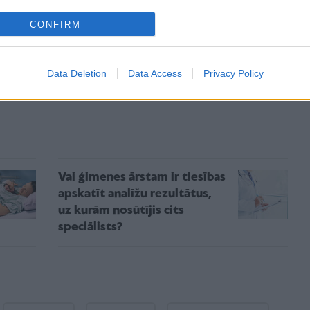
7. gada 1. septembra, kā arī nav skaidrības par
CONFIRM
s virzīšanai uz otro lasījumu un vienojās pie tiem
Data Deletion
Data Access
Privacy Policy
Vai ģimenes ārstam ir tiesības
apskatīt analīžu rezultātus,
uz kurām nosūtījis cits
speciālists?