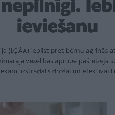
nepilnīgi. Ieb
ieviešanu
ija (LĢĀA) iebilst pret bērnu agrīnās a
mārajā veselības aprūpē pašreizējā sta
iekami izstrādāts drošai un efektīvai li