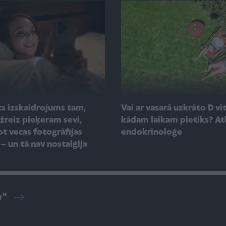
s izskaidrojums tam,
Vai ar vasarā uzkrāto D v
žreiz pieķeram sevi,
kādam laikam pietiks? At
ot vecas fotogrāfijas
endokrinoloģe
– un tā nav nostalģija
a"