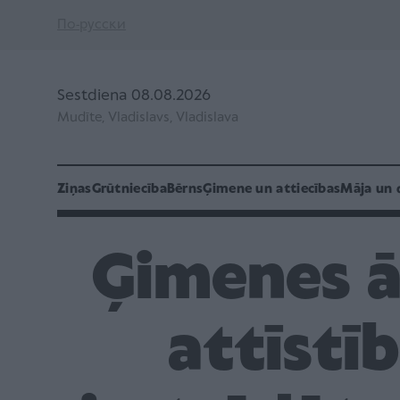
По-русски
Sestdiena 08.08.2026
Mudīte, Vladislavs, Vladislava
Ziņas
Grūtniecība
Bērns
Ģimene un attiecības
Māja un 
Ģimenes ār
attīstī