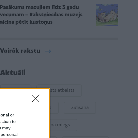
Pasākums mazuļiem līdz 3 gadu
vecumam – Rakstniecības muzejs
aicina pētīt kustoņus
Vairāk rakstu
Aktuāli
Ukraina
Valsts atbalsts
Kur šodien atpūsties
Zīdīšana
sonal or
ection to
Drošība
Bērna miegs
ou may
 personal