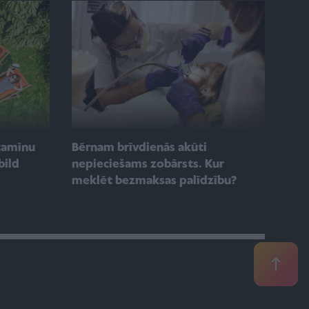
itamīnu
Bērnam brīvdienās akūti
bild
nepieciešams zobārsts. Kur
meklēt bezmaksas palīdzību?