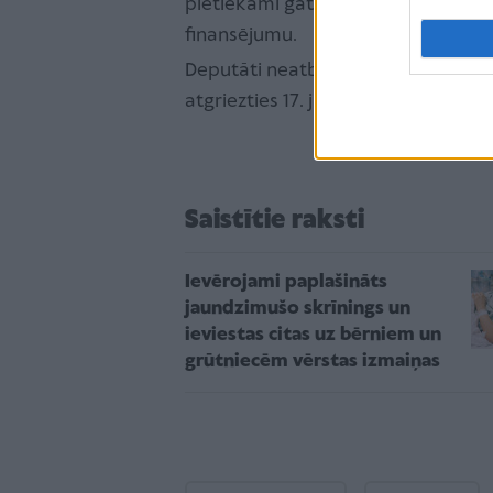
pietiekami gatava ieviešanai no 202
finansējumu.
Deputāti neatbalstīja likumprojektu
atgriezties 17. jūnijā.
Saistītie raksti
Ievērojami paplašināts
jaundzimušo skrīnings un
ieviestas citas uz bērniem un
grūtniecēm vērstas izmaiņas