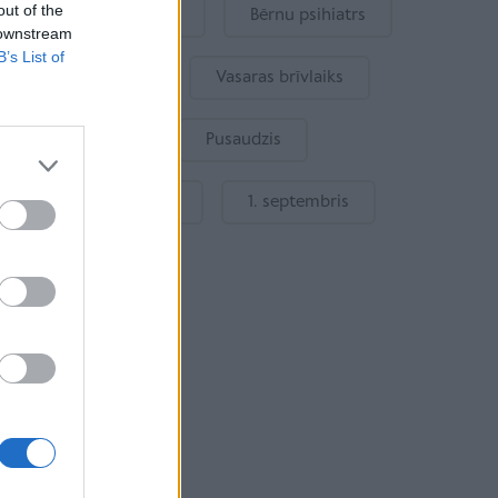
out of the
Mākslīgais intelekts
Bērnu psihiatrs
 downstream
B’s List of
Bērna emocijas
Vasaras brīvlaiks
Bērnu drošība
Pusaudzis
Gatavošanās skolai
1. septembris