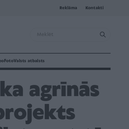
Reklāma
Kontakti
eo
Foto
Valsts atbalsts
 ka agrīnās
projekts