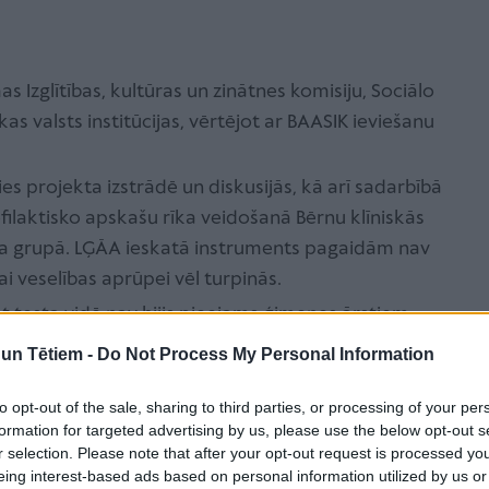
s Izglītības, kultūras un zinātnes komisiju, Sociālo
kas valsts institūcijas, vērtējot ar BAASIK ieviešanu
sies projekta izstrādē un diskusijās, kā arī sadarbībā
filaktisko apskašu rīka veidošanā Bērnu klīniskās
rba grupā. LĢĀA ieskatā instruments pagaidām nav
i veselības aprūpei vēl turpinās.
at testa vidē nav bijis pieejams ģimenes ārstiem,
rsija nav piegādāta. Tāpat trūkst datu par metodes
n Tētiem -
Do Not Process My Personal Information
 riskiem un izmaksu efektivitāti, kā arī par
pēc skrīninga.
to opt-out of the sale, sharing to third parties, or processing of your per
formation for targeted advertising by us, please use the below opt-out s
a arī nepieciešamība integrēt rīku e-veselības
r selection. Please note that after your opt-out request is processed y
mās, kas prasīs papildu finanšu un laika resursus.
eing interest-based ads based on personal information utilized by us or