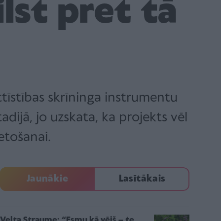
ilst pret tā
ttīstības skrīninga instrumentu
dijā, jo uzskata, ka projekts vēl
etošanai.
Jaunākie
Lasītākais
Velta Straume: “Esmu kā vējš – te