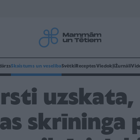
dārzs
Skaistums un veselība
Svētki
Receptes
Viedokļi
Žurnāli
Vid
sti uzskata,
bas skrīninga 