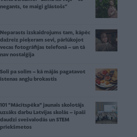
negants, te maigi glāstošs”
Neparasts izskaidrojums tam, kāpēc
dažreiz pieķeram sevi, pārlūkojot
vecas fotogrāfijas telefonā – un tā
nav nostalģija
Soli pa solim – kā mājās pagatavot
īstenas angļu brokastis
101 "Mācītspēka" jaunais skolotājs
uzsāks darbu Latvijas skolās – īpaši
daudzi svešvalodās un STEM
priekšmetos