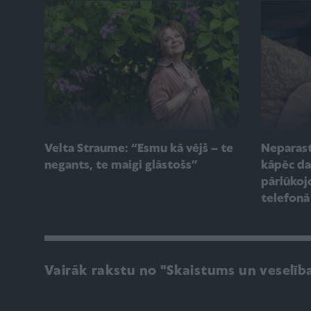
Velta Straume: “Esmu kā vējš – te
Neparast
negants, te maigi glāstošs”
kāpēc da
pārlūkoj
telefonā 
Vairāk rakstu no "Skaistums un veselīb