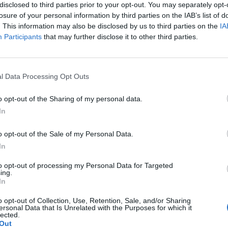
disclosed to third parties prior to your opt-out. You may separately opt-
aujama pacientu datu fragmentācija un papildu
losure of your personal information by third parties on the IAB’s list of
 ģimenes ārstiem.
. This information may also be disclosed by us to third parties on the
IA
rīna bērnu attīstības un veselības traucējumu
Participants
that may further disclose it to other third parties.
AASIK ieviešanas nepieciešama pilnvērtīga
pilotprojekts, kā arī detalizēts resursu un
l Data Processing Opt Outs
nosacījumu izpildes varētu lemt par rīka ieviešanu
o opt-out of the Sharing of my personal data.
In
ultūras un zinātnes komisijas priekšsēdētājs Česlavs
o opt-out of the Sale of my Personal Data.
ajām ministrijām līdz trešdienai sagatavot bērnu
In
s ieviešanas laika grafiku.
to opt-out of processing my Personal Data for Targeted
anu saistītu likumprojektu pakotni pirms otrā
ing.
In
anējuši iebildumi. Sēdē notika plašas diskusijas par
m un finansējumu.
o opt-out of Collection, Use, Retention, Sale, and/or Sharing
ersonal Data that Is Unrelated with the Purposes for which it
lected.
a Alise Nicmane-Aišpure pauda bažas, ka sistēma nav
Out