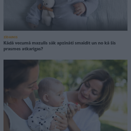
ZĪDAINIS
Kādā vecumā mazulis sāk apzināti smaidīt un no kā šīs
prasmes atkarīgas?