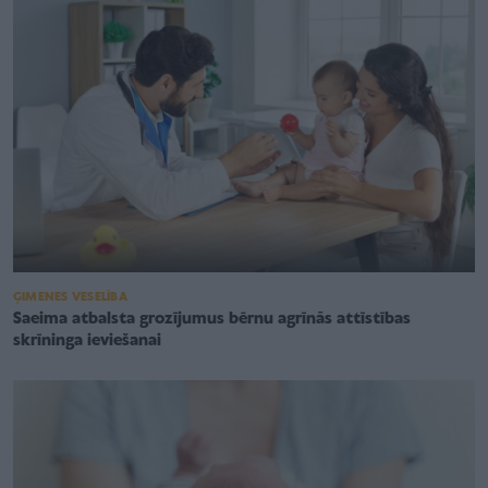
ĢIMENES VESELĪBA
Saeima atbalsta grozījumus bērnu agrīnās attīstības
skrīninga ieviešanai