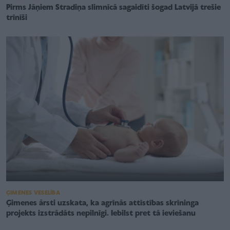
Pirms Jāņiem Stradiņa slimnīcā sagaidīti šogad Latvijā trešie
trīnīši
ĢIMENES VESELĪBA
Ģimenes ārsti uzskata, ka agrīnās attīstības skrīninga
projekts izstrādāts nepilnīgi. Iebilst pret tā ieviešanu