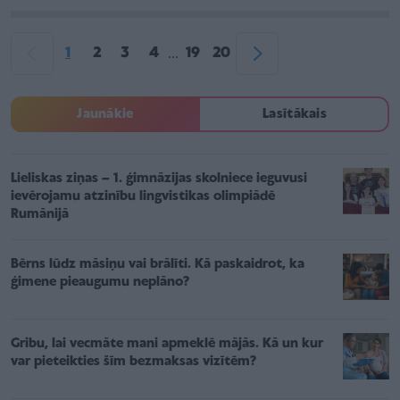
1
2
3
4
19
20
...
Jaunākie
Lasītākais
Lieliskas ziņas – 1. ģimnāzijas skolniece ieguvusi
ievērojamu atzinību lingvistikas olimpiādē
Rumānijā
Bērns lūdz māsiņu vai brālīti. Kā paskaidrot, ka
ģimene pieaugumu neplāno?
Gribu, lai vecmāte mani apmeklē mājās. Kā un kur
var pieteikties šīm bezmaksas vizītēm?