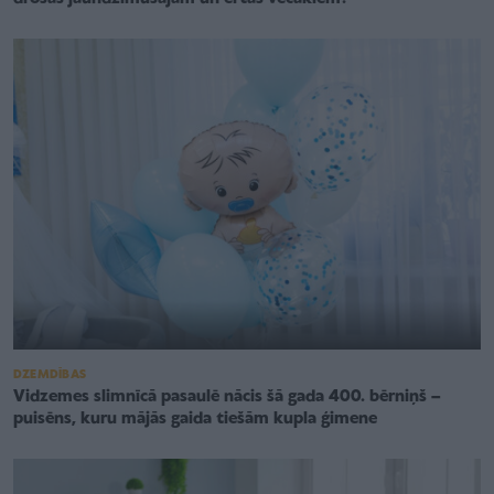
DZEMDĪBAS
Vidzemes slimnīcā pasaulē nācis šā gada 400. bērniņš –
puisēns, kuru mājās gaida tiešām kupla ģimene