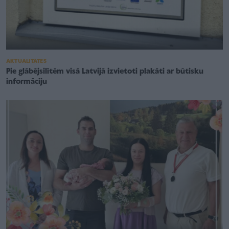
AKTUALITĀTES
Pie glābējsilītēm visā Latvijā izvietoti plakāti ar būtisku
informāciju