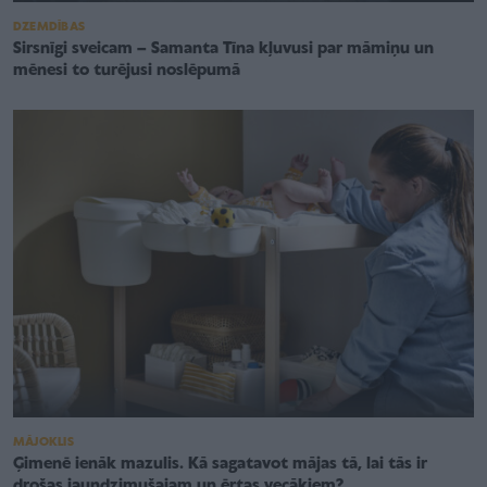
DZEMDĪBAS
Sirsnīgi sveicam – Samanta Tīna kļuvusi par māmiņu un
mēnesi to turējusi noslēpumā
MĀJOKLIS
Ģimenē ienāk mazulis. Kā sagatavot mājas tā, lai tās ir
drošas jaundzimušajam un ērtas vecākiem?