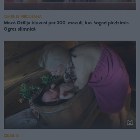
ĢIMENES VEIDOŠANA
Mazā Otīlija kļuvusi par 300. mazuli, kas šogad piedzimis
Ogres slimnīcā
ZĪDAINIS