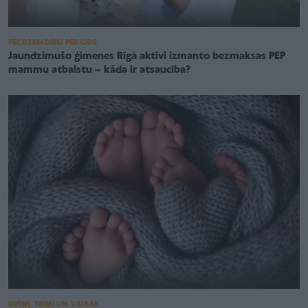
PĒCDZEMDĪBU PERIODS
Jaundzimušo ģimenes Rīgā aktīvi izmanto bezmaksas PEP
mammu atbalstu – kāda ir atsaucība?
DVĪŅI, TRĪŅI UN VAIRĀK