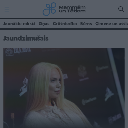
Jaunākie raksti
Ziņas
Grūtniecība
Bērns
Ģimene un atti
Jaundzimušais