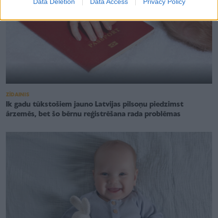
Data Deletion
Data Access
Privacy Policy
ZĪDAINIS
Ik gadu tūkstošiem jauno Latvijas pilsoņu piedzimst
ārzemēs, bet šo bērnu reģistrēšana rada problēmas