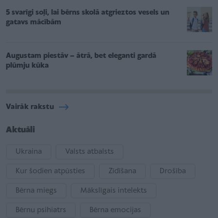
5 svarīgi soļi, lai bērns skolā atgrieztos vesels un
gatavs mācībām
Augustam piestāv – ātrā, bet eleganti gardā
plūmju kūka
Vairāk rakstu
Aktuāli
Ukraina
Valsts atbalsts
Kur šodien atpūsties
Zīdīšana
Drošība
Bērna miegs
Mākslīgais intelekts
Bērnu psihiatrs
Bērna emocijas