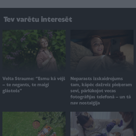
Tev varētu interesēt
Velta Straume: “Esmu kā vējš
Neparasts izskaidrojums
– te negants, te maigi
tam, kāpēc dažreiz pieķeram
glāstošs”
sevi, pārlūkojot vecas
fotogrāfijas telefonā – un tā
nav nostalģija