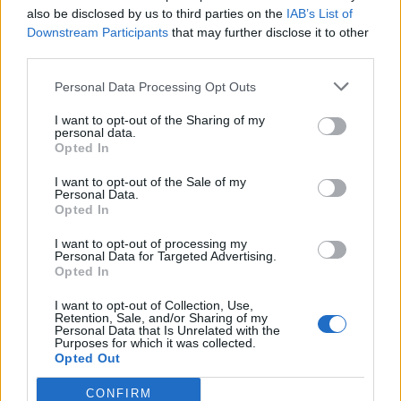
ir visprecīzākais un ērtāk lietojamais ikdienas darbā
also be disclosed by us to third parties on the
IAB’s List of
Downstream Participants
that may further disclose it to other
Bērnu slimnīcā. Pamatojoties uz pilotprojekta
third parties.
rezultātiem, malnutrīcijas skrīningu nākotnē plānots
Personal Data Processing Opt Outs
ieviest visā stacionārā.
Pēdējos gados Bērnu slimnīcā pieprasījums pēc
I want to opt-out of the Sharing of my
personal data.
uztura speciālistu konsultācijām aug, arvien biežāk
Opted In
ārsti un paši vecāki vēršas pie uztura speciālistiem,
I want to opt-out of the Sale of my
lai viņi palīdzētu izstrādāt atbilstošu uztura terapijas
Personal Data.
Opted In
plānu, kamēr norit ārstēšanās nodaļā. 2025. gadā
uztura speciālisti Bērnu slimnīcā pacientiem nodaļās
I want to opt-out of processing my
Personal Data for Targeted Advertising.
snieguši 2593 konsultācijas. Salīdzinot ar 2024. gadu,
Opted In
sniegto konsultāciju skaits audzis par 7%.
I want to opt-out of Collection, Use,
Retention, Sale, and/or Sharing of my
Valsts apmaksātas uztura speciālista ambulatorās
Personal Data that Is Unrelated with the
Purposes for which it was collected.
konsultācijas ir nodrošinātas pacientiem ar retām un
Opted Out
onkoloģiskām slimībām, pacientiem ar ēšanas
CONFIRM
traucējumiem un tiem bērniem un jauniešiem,