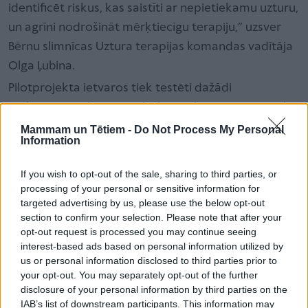
identificēt riskus, kas saistīti ar nepietiekamu uzturu,
un agrīni nodrošināt mērķtiecīgu terapiju,” uzsver
Bērnu slimnīcas Uztura terapijas komandas vadītāja
Olga Ļubina.
Pilotprojekta ietvaros tiek testēti dažādi
malnutrīcijas skrīninga rīki, lai izvēlētos piemērotāko.
Malnutrīcijas skrīnings paredz, ka, stājoties
Mammam un Tētiem -
Do Not Process My Personal
Information
stacionārā, pacientam vai pacienta vecākiem tiek
uzdoti vairāki mērķtiecīgi jautājumi, kas sniedz
If you wish to opt-out of the sale, sharing to third parties, or
informāciju par iespējamu paaugstinātu risku
processing of your personal or sensitive information for
saistībā ar nepietiekamu uzturu. Šajos gadījumos
targeted advertising by us, please use the below opt-out
section to confirm your selection. Please note that after your
Bērnu slimnīcas nodaļās ārstējošie ārsti tiek
opt-out request is processed you may continue seeing
informēti, ka bērnam pastāv augsts malnutrīcijas
interest-based ads based on personal information utilized by
risks un ir nepieciešams piesaistīt uztura speciālistu.
us or personal information disclosed to third parties prior to
your opt-out. You may separately opt-out of the further
Pilotprojektā plānots iesaistīt aptuveni 100 pacientu.
disclosure of your personal information by third parties on the
Pētījuma mērķis ir izvērtēt, kurš no skrīninga rīkiem
IAB’s list of downstream participants. This information may