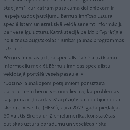
apmeklētāji tiek aicināti uz “Veselīga uztura
stacijām”, kur katram pasākuma dalībniekam ir
iespēja uzdot jautājumu Bērnu slimnīcas uztura
speciālistam un atraktīvā veidā saņemt informāciju
par veselīgu uzturu. Katrā stacijā palīdz brīvprātīgie
no Biznesa augstskolas “Turība” jaunās programmas
“Uzturs”.
Bērnu slimnīcas uztura speciālisti aicina uzticamu
informāciju meklēt Bērnu slimnīcas speciālistu
veidotajā portālā veselapasaule.lv.
*Dati no jaunākajiem pētījumiem par uztura
paradumiem bērnu vecumā liecina, ka problēmas
šajā jomā ir dažādas. Starptautiskajā pētījumā par
skolēnu veselību (HBSC), kurā 2022. gadā piedalījās
50 valstis Eiropā un Ziemeļamerikā, konstatētas
būtiskas uztura paradumu un veselības riska