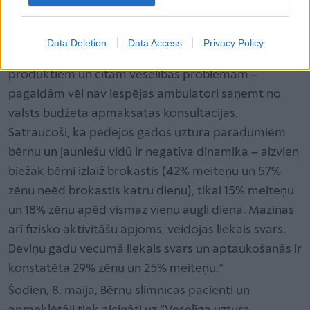
kuriem pienākas paliatīvā aprūpe. Taču lielai
pacientu daļai – bērniem ar virssvaru, nepietiekamu
Data Deletion
Data Access
Privacy Policy
svaru, celiakiju, smagām alerģijām no pārtikas
produktiem un citām veselības problēmām –
pagaidām vēl nav iespējas ambulatori saņemt no
valsts budžeta apmaksātas konsultācijas.
Satraucoši, ka pēdējos gados uztura paradumiem
bērnu un jauniešu vidū ir negatīva dinamika – aizvien
biežāk bērni izlaiž brokastis (42% meiteņu un 57%
zēnu neēd brokastis katru dienu), tikai 15% meiteņu
un 18% zēnu apēd vismaz vienu augli dienā. Mazinās
arī fizisko aktivitāšu apjoms, veidojas liekais svars.
Deviņu gadu vecumā liekais svars un aptaukošanās ir
konstatēta 29% zēnu un 25% meiteņu.*
Šodien, 8. maijā, Bērnu slimnīcas pacienti un