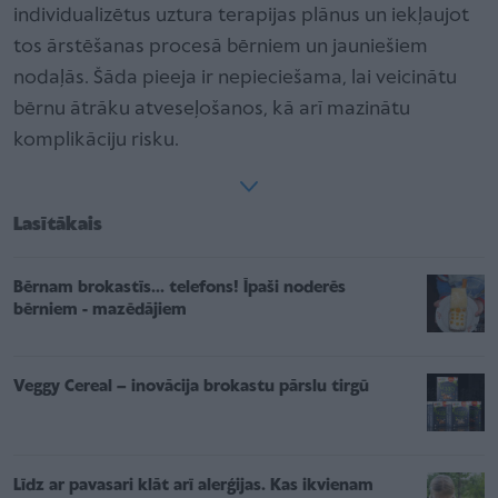
individualizētus uztura terapijas plānus un iekļaujot
tos ārstēšanas procesā bērniem un jauniešiem
nodaļās. Šāda pieeja ir nepieciešama, lai veicinātu
bērnu ātrāku atveseļošanos, kā arī mazinātu
komplikāciju risku.
Lasītākais
Bērnam brokastīs... telefons! Īpaši noderēs
bērniem - mazēdājiem
Veggy Cereal – inovācija brokastu pārslu tirgū
Līdz ar pavasari klāt arī alerģijas. Kas ikvienam