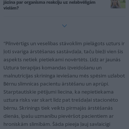
jāzina par organisma reakciju uz nelabvēlīgām
vielām?
“Pilnvērtīgs un veselības stāvoklim pielāgots uzturs ir
ļoti svarīga ārstēšanas sastāvdaļa, taču bieži vien šis
aspekts netiek pietiekami novērtēts. Līdz ar jaunās
Uztura terapijas komandas izveidošanu un
malnutrīcijas skrīninga ieviešanu mēs spēsim uzlabot
Bērnu slimnīcas pacientu ārstēšanu un aprūpi.
Starptautiskie pētījumi liecina, ka nepietiekama
uztura risks var skart līdz pat trešdaļai stacionēto
bērnu. Skrīnings tiek veikts pirmajās ārstēšanās
dienās, īpašu uzmanību pievēršot pacientiem ar
hroniskām slimībām. Šāda pieeja ļauj savlaicīgi