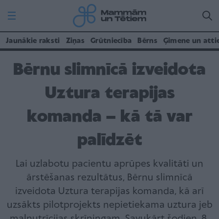
Jaunākie raksti
Ziņas
Grūtniecība
Bērns
Ģimene un atti
Bērnu slimnīcā izveidota
Uztura terapijas
komanda – kā tā var
palīdzēt
Lai uzlabotu pacientu aprūpes kvalitāti un
ārstēšanas rezultātus, Bērnu slimnīcā
izveidota Uztura terapijas komanda, kā arī
uzsākts pilotprojekts nepietiekama uztura jeb
malnutrīcijas skrīningam. Savukārt šodien, 8.