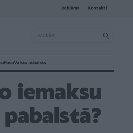
Reklāma
Kontakti
eo
Foto
Valsts atbalsts
lo iemaksu
 pabalstā?