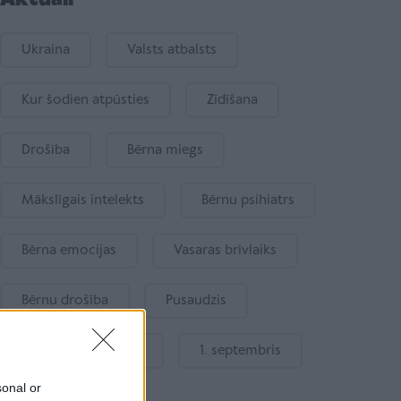
Ukraina
Valsts atbalsts
Kur šodien atpūsties
Zīdīšana
Drošība
Bērna miegs
Mākslīgais intelekts
Bērnu psihiatrs
Bērna emocijas
Vasaras brīvlaiks
Bērnu drošība
Pusaudzis
Gatavošanās skolai
1. septembris
sonal or