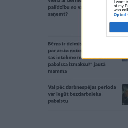
viena ar bērniem... Kādu
I want t
of my P
palīdzību no valsts var
was col
saņemt?
Opted 
Bērns ir dzimis agrāk vai vēlāk
par ārsta noteikto laiku. "Vai
tas ietekmē maternitātes
pabalsta izmaksu?" jautā
mamma
Vai pēc darbnespējas perioda
var iegūt bezdarbnieka
pabalstu