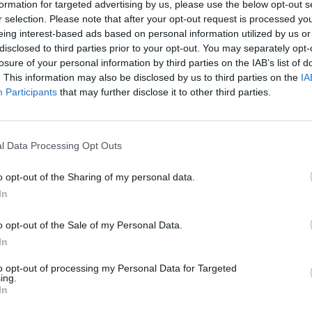
formation for targeted advertising by us, please use the below opt-out s
r selection. Please note that after your opt-out request is processed y
 % apmērā no pabalsta saņēmēja vidējās
eing interest-based ads based on personal information utilized by us or
r
darbnespējas lapā
B norādītajām kalendārajām
disclosed to third parties prior to your opt-out. You may separately opt-
nas un svētku dienas.
losure of your personal information by third parties on the IAB’s list of
. This information may also be disclosed by us to third parties on the
IA
Participants
that may further disclose it to other third parties.
 ieturēts iedzīvotāju ienākuma nodoklis (2025. gadā
ērots neapliekamais minimums un arī iedzīvotāju
r apgādībā esošajām personām vai papildu
l Data Processing Opt Outs
āti, politiski represētajām personām un nacionālās
o opt-out of the Sharing of my personal data.
uz tiem ir tiesības.
In
o opt-out of the Sale of my Personal Data.
In
to opt-out of processing my Personal Data for Targeted
ing.
In
Ja studentei piedzimst bērns,