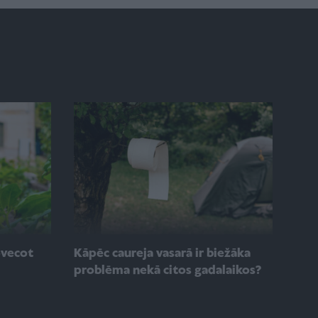
ovecot
Kāpēc caureja vasarā ir biežāka
problēma nekā citos gadalaikos?