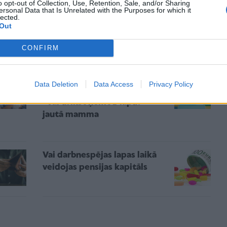
ikmēneša pabalsts viņai ir
o opt-out of Collection, Use, Retention, Sale, and/or Sharing
ersonal Data that Is Unrelated with the Purposes for which it
satriecoši mazs! “Tas ir
lected.
neiedomājami," pauž vecāku
Out
organizācijas vadītāja un
CONFIRM
atklāj rīcības plānu
Bērnam jāapmeklē
Data Deletion
Data Access
Privacy Policy
rehabilitācijas procedūras.
"Vai drīkst ņemt B lapu?"
jautā mamma
Vai darbnespējas lapas laikā
veidojas pensijas kapitāls