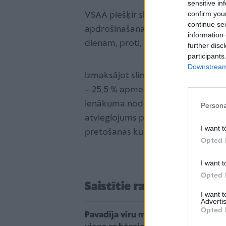
sensitive in
confirm you
VSAA piešķir slimības pabalstu 80
continue se
apdrošināšanas iemaksu algas pa
information 
dienām, proti, ieskaitot arī brīvdie
further disc
participants
Downstream 
Izmaksājot slimības pabalstu, tiek
– 25,5 % apmērā). Tāpat tiek piem
ienākuma nodokļa atvieglojums pa
Persona
atvieglojums personām ar invalidit
I want t
pretošanās kustības dalībniekam, ja 
Opted 
I want t
Opted 
Saistītie raksti
I want 
Advertis
Opted 
Pavadīja vīru mūžībā, palika