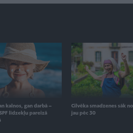
an kalnos, gan darbā –
Cilvēka smadzenes sāk n
SPF līdzekļu pareizā
jau pēc 30
ā