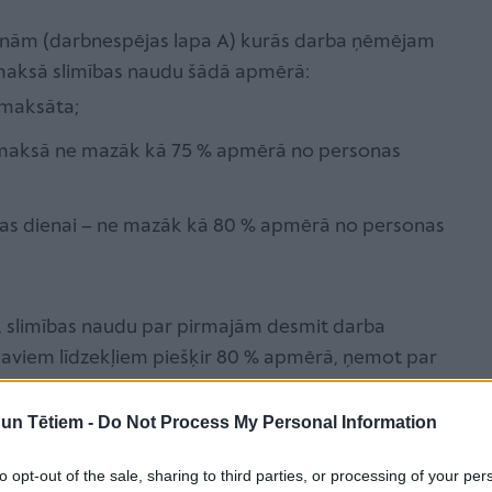
enām (darbnespējas lapa A) kurās darba ņēmējam
izmaksā slimības naudu šādā apmērā:
pmaksāta;
izmaksā ne mazāk kā 75 % apmērā no personas
mības dienai – ne mazāk kā 80 % apmērā no personas
ā, slimības naudu par pirmajām desmit darba
aviem līdzekļiem piešķir 80 % apmērā, ņemot par
n Tētiem -
Do Not Process My Personal Information
 noteikumiem, kādi
Darba likumā
paredzēti darba
to opt-out of the sale, sharing to third parties, or processing of your per