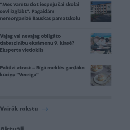
"Mēs varētu dot iespēju šai skolai
sevi izglābt''. Pagaidām
nereorganizē Bauskas pamatskolu
Vajag vai nevajag obligāto
dabaszinību eksāmenu 9. klasē?
Eksperta viedoklis
Palīdzi atrast – Rīgā meklēs gardāko
kūciņu ''Vecrīga''
Vairāk rakstu
Aktuāli