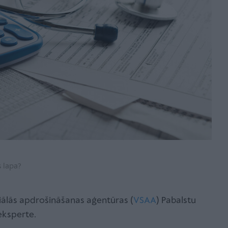
s lapa?
iālās apdrošināšanas aģentūras (
VSAA
) Pabalstu
eksperte.