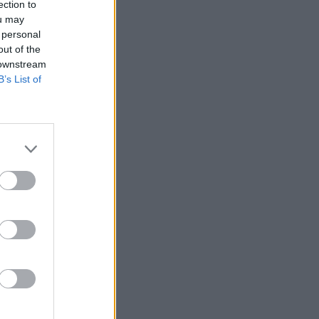
ection to
ou may
 personal
out of the
 downstream
B’s List of