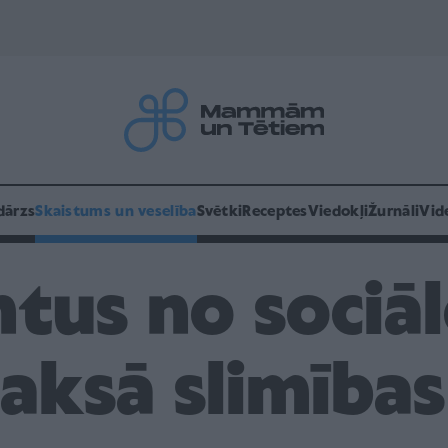
dārzs
Skaistums un veselība
Svētki
Receptes
Viedokļi
Žurnāli
Vid
ntus no sociā
ksā slimības