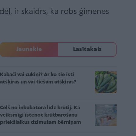
ēļ, ir skaidrs, ka robs ģimenes
Jaunākie
Lasītākais
Kabači vai cukini? Ar ko tie īsti
atšķiras un vai tiešām atšķiras?
Ceļš no inkubatora līdz krūtij. Kā
veiksmīgi īstenot krūtbarošanu
priekšlaikus dzimušam bērniņam