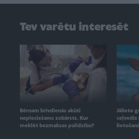
Tev varētu interesēt
Bērnam brīvdienās akūti
Jālieto g
nepieciešams zobārsts. Kur
ceļvedis 
meklēt bezmaksas palīdzību?
lietošan