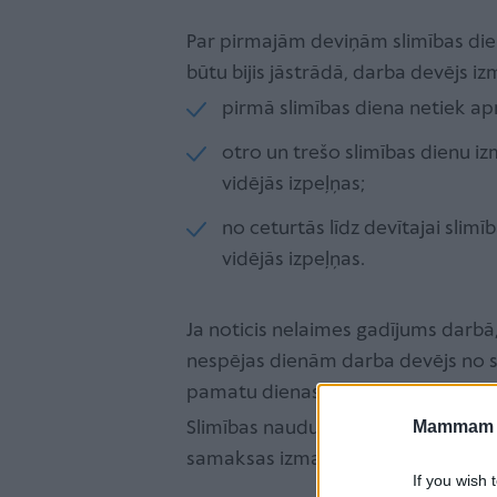
Par pirmajām deviņām slimības di
būtu bijis jāstrādā, darba devējs 
pirmā slimības diena netiek a
otro un trešo slimības dienu 
vidējās izpeļņas;
no ceturtās līdz devītajai sli
vidējās izpeļņas.
Ja noticis nelaimes gadījums darb
nespējas dienām darba devējs no s
pamatu dienas vidējo izpeļņu.
Mammam u
Slimības naudu izmaksā atbilstoši
samaksas izmaksai.
If you wish 