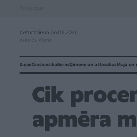
По-русски
Ceturtdiena 06.08.2026
Askolds, Aisma
Ziņas
Grūtniecība
Bērns
Ģimene un attiecības
Māja un 
Cik proce
apmēra ma