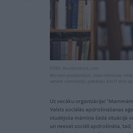
FOTO: Shutterstock.com
Bērnam piedzimstot, visas māmiņas, neatka
saņem vienreizēju pabalstu 421,17 eiro a
Uz vecāku organizācijai “Mammām u
Valsts sociālās apdrošināšanas aģe
studējoša māmiņa šādā situācijā va
un neesat sociāli apdrošināta, tad