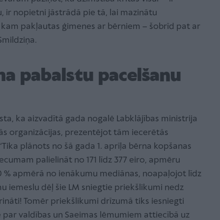
, ir nopietni jāstrādā pie tā, lai mazinātu
, kam pakļautas ģimenes ar bērniem – šobrīd pat ar
Smildziņa.
ma pabalstu pacelšanu
sta, ka aizvadītā gada nogalē Labklājības ministrija
kās organizācijas, prezentējot tām iecerētās
Tika plānots no šā gada 1. aprīļa bērna kopšanas
ecumam palielināt no 171 līdz 377 eiro, apmēru
0 % apmērā no ienākumu mediānas, noapaļojot līdz
u iemeslu dēļ šie LM sniegtie priekšlikumi nedz
ināti! Tomēr priekšlikumi drīzumā tiks iesniegti
nē par valdības un Saeimas lēmumiem attiecībā uz