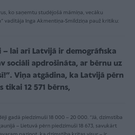
rus, ko saņemtu studējošā māmiņa, vecāku
 vadītāja Inga Akmentiņa-Smildziņa pauž kritiku:
– lai arī Latvijā ir demogrāfiska
v sociāli apdrošināta, ar bērnu uz
ī!”. Viņa atgādina, ka Latvijā pērn
s tikai 12 571 bērns,
ēji gadā piedzimuši 18 000 – 20 000. “Jā, dzimstība
Igaunijā – Lietuvā pērn piedzimuši 18 673, savukārt
varam paziņot, ka dzimstība krītas visur – ir