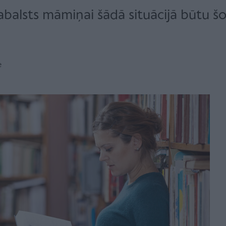
balsts māmiņai šādā situācijā būtu šo
e