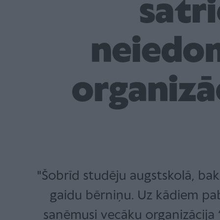
satri
neiedom
organizāc
"Šobrīd studēju augstskolā, ba
gaidu bērniņu. Uz kādiem pa
saņēmusi vecāku organizācija “