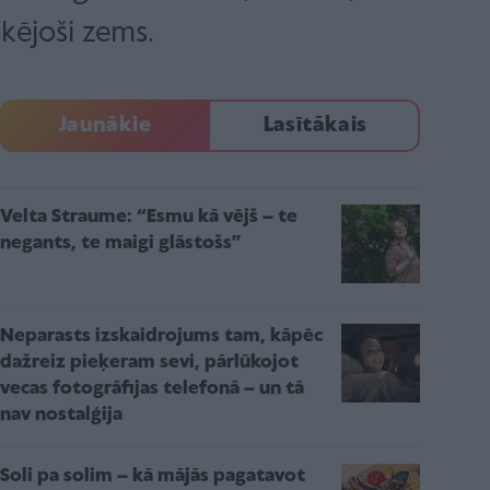
kējoši zems.
Jaunākie
Lasītākais
Velta Straume: “Esmu kā vējš – te
negants, te maigi glāstošs”
Neparasts izskaidrojums tam, kāpēc
dažreiz pieķeram sevi, pārlūkojot
vecas fotogrāfijas telefonā – un tā
nav nostalģija
Soli pa solim – kā mājās pagatavot