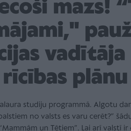
ecoši mazs! “
ājami," pau
ijas vadītāja
rīcības plānu
kalaura studiju programmā. Algotu da
balstiem no valsts es varu cerēt?” šā
Mammām un Tētiem”. Lai arī valstī ir 