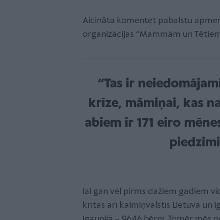
Aicināta komentēt pabalstu apmē
organizācijas “Mammām un Tētiem”
“Tas ir neiedomājami 
krīze, māmiņai, kas na
abiem ir 171 eiro mēnes
piedzimi
lai gan vēl pirms dažiem gadiem vid
krītas arī kaimiņvalstīs Lietuvā un 
Igaunijā – 9646 bērni. Tomēr mēs ne