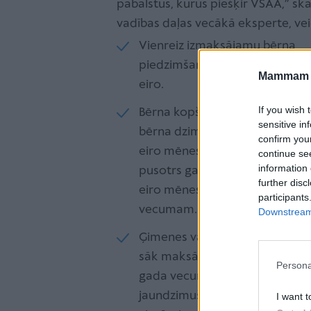
pabalstus, kurus piešķir VSAA,” sk
vadības daļas vecākā eksperte, ve
Vienreiz izmaksājamu bērna
piedzimšanas pabalstu 421,17
Mammam u
eiro.
If you wish 
Bērna kopšanas pabalstu no
sensitive in
bērna dzimšanas dienas – 171
confirm you
eiro mēnesī, līdz bērnam aprit
continue se
information 
pusotrs gads, pēc tam 42,69
further disc
eiro mēnesī līdz divu gadu
participants
vecumam.
Downstream 
Ģimenes valsts pabalstu. To
sāk maksāt no bērna viena
Persona
gada vecuma. Ja
jaundzimušais bērniņš ir
I want t