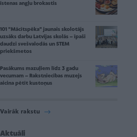
īstenas angļu brokastis
101 "Mācītspēka" jaunais skolotājs
uzsāks darbu Latvijas skolās – īpaši
daudzi svešvalodās un STEM
priekšmetos
Pasākums mazuļiem līdz 3 gadu
vecumam – Rakstniecības muzejs
aicina pētīt kustoņus
Vairāk rakstu
Aktuāli