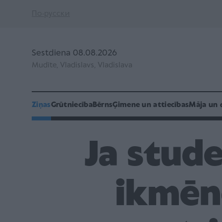
По-русски
Sestdiena 08.08.2026
Mudīte, Vladislavs, Vladislava
Ziņas
Grūtniecība
Bērns
Ģimene un attiecības
Māja un 
Ja stude
ikmēne