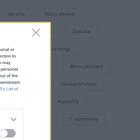
Ukraina
Valsts atbalsts
Kur šodien atpūsties
Zīdīšana
sonal or
Drošība
Bērna miegs
ection to
ou may
Mākslīgais intelekts
Bērnu psihiatrs
 personal
out of the
 downstream
Bērna emocijas
Vasaras brīvlaiks
B’s List of
Bērnu drošība
Pusaudzis
Gatavošanās skolai
1. septembris