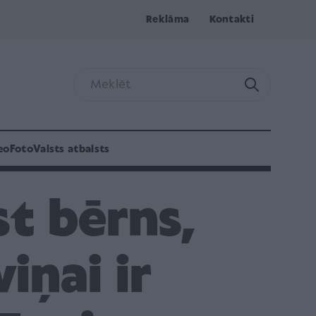
Reklāma
Kontakti
eo
Foto
Valsts atbalsts
st bērns,
iņai ir