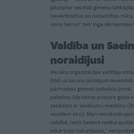
jāturpina veicināt ģimeņu labklājību
nevienlīdzības un nabadzības risku
vienu bērnu!” teic Inga Akmentiņa-
Valdība un Saei
noraidījusi
Vecāku organizācijas vadītāja izstā
(LM) uz sarunu aicinājusi nevalstis
pārmaiņas ģimeņu pabalstu jomā. “
pabalstu līdz bērna pusotra gada v
sasaistot ar ienākumu mediānu (5
veseliem eiro). Man neizskaidrojam
valdībā, nedz Saeimā netika apstipr
atkārtotai izskatīšanai,” neizprat