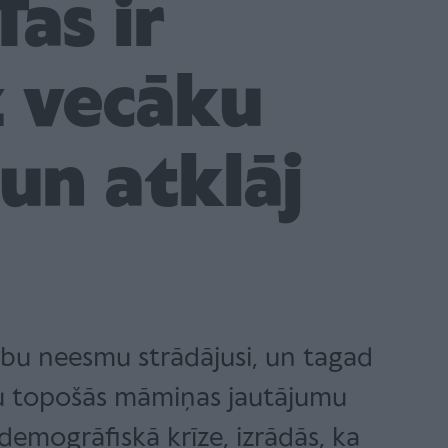
Tas ir
ž vecāku
 un atklāj
rbu neesmu strādājusi, un tagad
du topošās māmiņas jautājumu
demogrāfiskā krīze, izrādās, ka