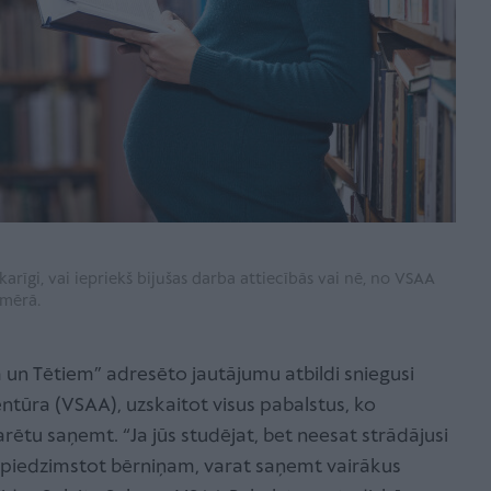
rīgi, vai iepriekš bijušas darba attiecībās vai nē, no VSAA
pmērā.
n Tētiem” adresēto jautājumu atbildi sniegusi
ntūra (VSAA), uzskaitot visus pabalstus, ko
rētu saņemt. “Ja jūs studējat, bet neesat strādājusi
, piedzimstot bērniņam, varat saņemt vairākus