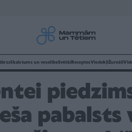
dārzs
Skaistums un veselība
Svētki
Receptes
Viedokļi
Žurnāli
Vid
ntei piedzim
ša pabalsts v