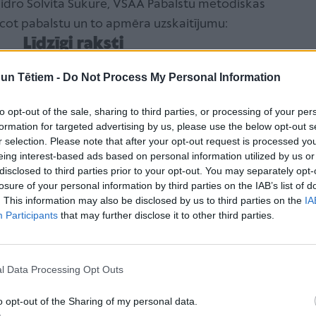
aidro Solvita Sukure, VSAA Pabalstu metodiskās
icot pabalstu un to apmēra uzskaitījumu:
Līdzīgi raksti
n Tētiem -
Do Not Process My Personal Information
Iepriecinošas ziņas vecākiem –
vairākas pašvaldības paaugstina
to opt-out of the sale, sharing to third parties, or processing of your per
bērna piedzimšanas pabalstu
formation for targeted advertising by us, please use the below opt-out s
r selection. Please note that after your opt-out request is processed y
eing interest-based ads based on personal information utilized by us or
Vai sievai jādeklarē bērna tēva
disclosed to third parties prior to your opt-out. You may separately opt-
pārskaitītais vecāku pabalsts?
losure of your personal information by third parties on the IAB’s list of
. This information may also be disclosed by us to third parties on the
IA
Participants
that may further disclose it to other third parties.
Vai bērna kopšanas pabalstu maksā
arī mammai, kura nav strādājusi?
l Data Processing Opt Outs
o opt-out of the Sharing of my personal data.