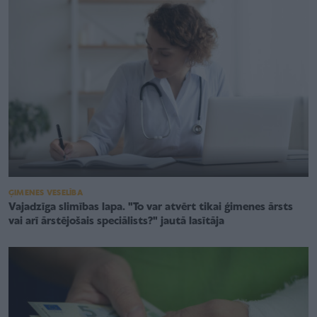
ĢIMENES VESELĪBA
Vajadzīga slimības lapa. "To var atvērt tikai ģimenes ārsts
vai arī ārstējošais speciālists?" jautā lasītāja