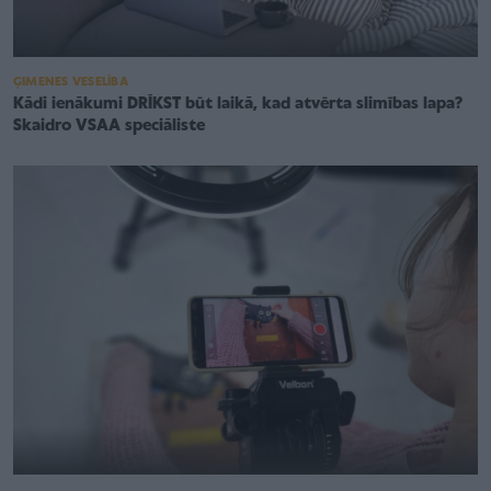
ĢIMENES VESELĪBA
Kādi ienākumi DRĪKST būt laikā, kad atvērta slimības lapa?
Skaidro VSAA speciāliste