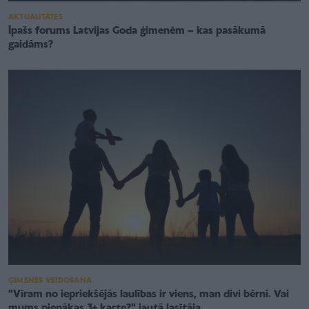
AKTUALITĀTES
Īpašs forums Latvijas Goda ģimenēm – kas pasākumā
gaidāms?
ĢIMENES VEIDOŠANA
"Vīram no iepriekšējās laulības ir viens, man divi bērni. Vai
mums pienākas 3+ karte?" jautā lasītāja