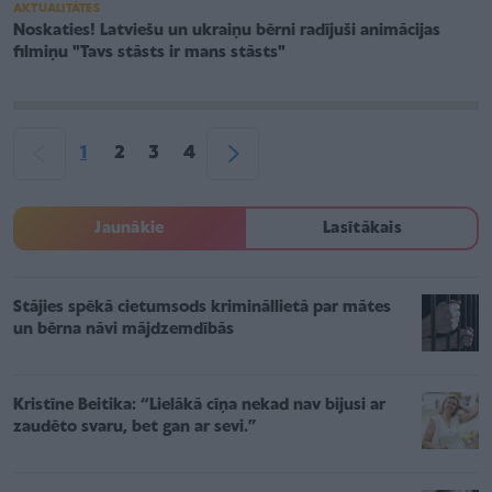
AKTUALITĀTES
Noskaties! Latviešu un ukraiņu bērni radījuši animācijas
filmiņu "Tavs stāsts ir mans stāsts"
1
2
3
4
Jaunākie
Lasītākais
Stājies spēkā cietumsods krimināllietā par mātes
un bērna nāvi mājdzemdībās
Kristīne Beitika: “Lielākā cīņa nekad nav bijusi ar
zaudēto svaru, bet gan ar sevi.”