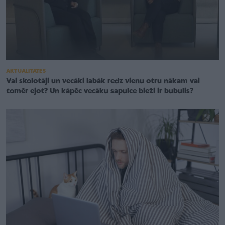
AKTUALITĀTES
Vai skolotāji un vecāki labāk redz vienu otru nākam vai
tomēr ejot? Un kāpēc vecāku sapulce bieži ir bubulis?