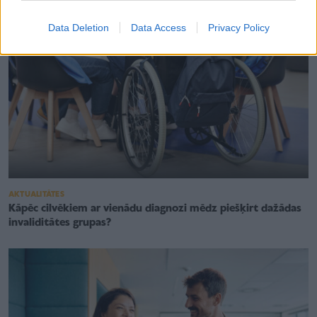
Data Deletion
Data Access
Privacy Policy
AKTUALITĀTES
Kāpēc cilvēkiem ar vienādu diagnozi mēdz piešķirt dažādas
invaliditātes grupas?