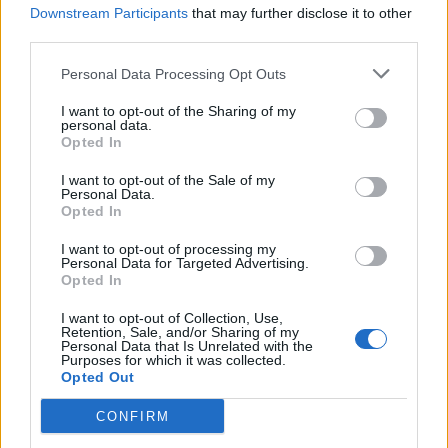
Downstream Participants
that may further disclose it to other
third parties.
Personal Data Processing Opt Outs
I want to opt-out of the Sharing of my
personal data.
Opted In
I want to opt-out of the Sale of my
Personal Data.
Opted In
I want to opt-out of processing my
Personal Data for Targeted Advertising.
Opted In
I want to opt-out of Collection, Use,
ĢIMENES VESELĪBA
Retention, Sale, and/or Sharing of my
Mamma jautā: "Tikko atgriezos darbā pēc bērna kopšanas
Personal Data that Is Unrelated with the
Purposes for which it was collected.
atvaļinājuma, bet sākas slimošanas. Vai slimības lapa būs
Opted Out
apmaksāta?"
CONFIRM