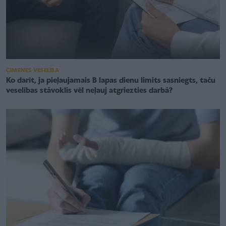
ĢIMENES VESELĪBA
Ko darīt, ja pieļaujamais B lapas dienu limits sasniegts, taču
veselības stāvoklis vēl neļauj atgriezties darbā?