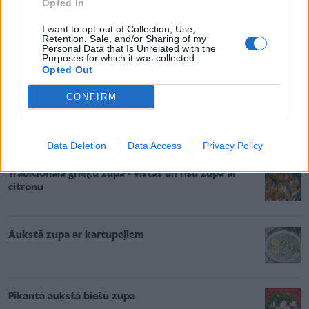
Opted In
Īpaši gardi šī zupa garšo ar rupjmaizi un karoti
skābā krējuma.
I want to opt-out of Collection, Use,
Retention, Sale, and/or Sharing of my
Personal Data that Is Unrelated with the
Purposes for which it was collected.
Opted Out
Saistītie raksti
CONFIRM
Aukstā zupa ar tomātu sulu vai malkas zāģēšanas
talkas zupa:)
Data Deletion
Data Access
Privacy Policy
Tradicionāla grieķu zupa - vistas un rīsu zupa ar
citronu
Aukstā zupa ar kartupeļiem
Pikantā aukstā biešu zupa