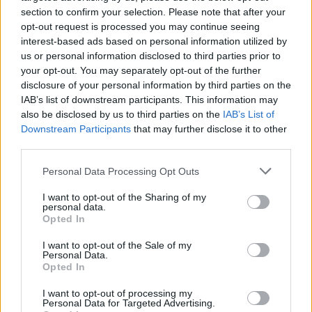
section to confirm your selection. Please note that after your
Pannā nedaudz eļļas apcep sīpolus un burkānus.
opt-out request is processed you may continue seeing
interest-based ads based on personal information utilized by
Kad tie kļuvuši mīksti, pievieno tomātus un
us or personal information disclosed to third parties prior to
tomātu pastu. Visu kopā pasautē dažas minūtes.
your opt-out. You may separately opt-out of the further
disclosure of your personal information by third parties on the
Kad ribiņas gatavas, buljonam pievieno
IAB’s list of downstream participants. This information may
kartupeļus un vāra aptuveni 10 minūtes.
also be disclosed by us to third parties on the
IAB’s List of
Downstream Participants
that may further disclose it to other
Tad pievieno kāpostus un apceptos dārzeņus.
third parties.
Pievieno lauru lapas, piparus un, ja nepieciešams,
Personal Data Processing Opt Outs
arī sāli.
I want to opt-out of the Sharing of my
Zupu
vāra vēl aptuveni 10–15 minūtes, līdz visi
personal data.
Opted In
dārzeņi mīksti, bet kāposti vēl saglabājuši nelielu
kraukšķīgumu.
I want to opt-out of the Sale of my
Personal Data.
Opted In
Pirms pasniegšanas zupu bagātīgi pārkaisa ar
dillēm vai lociņiem.
I want to opt-out of processing my
Personal Data for Targeted Advertising.