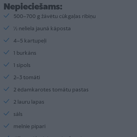
Nepieciešams:
500–700 g žāvētu cūkgaļas ribiņu
½ neliela jaunā kāposta
4–5 kartupeļi
1 burkāns
1 sīpols
2–3 tomāti
2 ēdamkarotes tomātu pastas
2 lauru lapas
sāls
melnie pipari