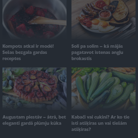
Soli pa solim – kā mājās
Kompots atkal ir modē!
pagatavot īstenas angļu
Sešas bezgala gardas
brokastis
receptes
Augustam piestāv – ātrā, bet
Kabači vai cukini? Ar ko tie
eleganti gardā plūmju kūka
īsti atšķiras un vai tiešām
atšķiras?