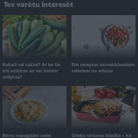
Tev varētu interesēt
Kabači vai cukini? Ar ko tie
Trīs receptes atsvaidzinošiem
īsti atšķiras un vai tiešām
salātiem no arbūza
atšķiras?
Bērns nepagalam neēd
Grieķu virtuves klasika – kā