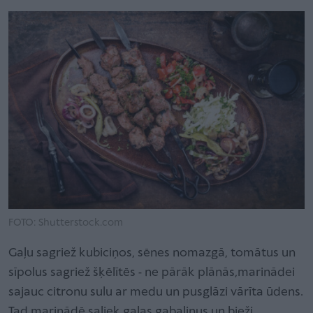
FOTO: Shutterstock.com
Gaļu sagriež kubiciņos, sēnes nomazgā, tomātus un
sīpolus sagriež šķēlītēs - ne pārāk plānās,marinādei
sajauc citronu sulu ar medu un pusglāzi vārīta ūdens.
Tad marinādē saliek gaļas gabaliņus un bieži