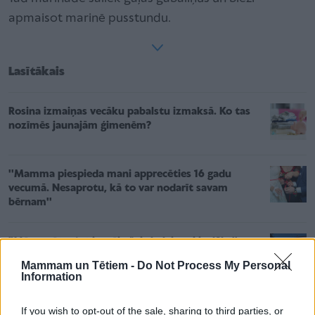
apmaisot marinē pusstundu.
Lasītākais
Rosina izmaiņas vecāku pabalstu izmaksā. Ko tas
nozīmēs jaunajām ģimenēm?
''Mamma piespieda mani apprecēties 16 gadu
vecumā. Nesaprotu, kā to var nodarīt savam
bērnam''
"Mēs varētu dot iespēju šai skolai sevi izglābt''.
Pagaidām nereorganizē Bauskas pamatskolu
Mammam un Tētiem -
Do Not Process My Personal
Information
If you wish to opt-out of the sale, sharing to third parties, or