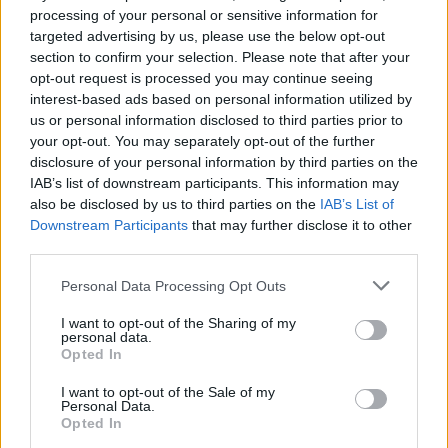
processing of your personal or sensitive information for
targeted advertising by us, please use the below opt-out
Uz iesma pamīšus ver gabaliņu gaļas, tomāta ripiņu,
section to confirm your selection. Please note that after your
opt-out request is processed you may continue seeing
atkal gaļas gabaliņu, tad sēnes pusīti, tad gaļu, tad
interest-based ads based on personal information utilized by
sīpola riņķīti, tad atkārto no sākuma, kamēr iesms
us or personal information disclosed to third parties prior to
pilns :)
your opt-out. You may separately opt-out of the further
disclosure of your personal information by third parties on the
Iesmiņus vēlreiz pārslaka ar palikušo marinādi,
IAB’s list of downstream participants. This information may
pasāla, iepiparo.
also be disclosed by us to third parties on the
IAB’s List of
Downstream Participants
that may further disclose it to other
Cep līdz gatavībai, cepšamas laikā var apslacīt ar vēl
third parties.
palikušo marinādi :) Pasniedz ar rīsiem, zaļumiem
pēc izvēles- Labu apetīti!
Personal Data Processing Opt Outs
I want to opt-out of the Sharing of my
personal data.
Iesūtījusi:
alise,
Grilēšanas recepšu konkursa
Opted In
dalībniece
I want to opt-out of the Sale of my
Personal Data.
Opted In
Sastāvdaļas