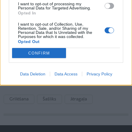
I want to opt-out of processing my
Jēra gaļa - 1.kg
Personal Data for Targeted Advertising.
Opted In
Sēnes(beciņas) - 20.gab
I want to opt-out of Collection, Use,
Retention, Sale, and/or Sharing of my
Sīpoli - 4.gab
Personal Data that Is Unrelated with the
Purposes for which it was collected.
Opted Out
Tomāti - 4.gab
CONFIRM
Citronu sula - 2.citroniem
Medus glāze
Data Deletion
Data Access
Privacy Policy
Sāls, melnie pipari,
Grilēšana
Šašliks
Jēragaļa