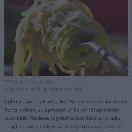
FOTO: Shutterstock.com
Spageti kopā ar zivi garšo pavisam labi!
Ķiplokus apcep olīveļļā, līdz tie nedaudz maina krāsu.
Pieber pētersīļus, apmaisa un karsē vēl apmēram
pusminūti. Pievieno sagrieztus tomātus un to sulu,
rūpīgi apmaisa un lēni sautē uz ļoti mazas uguns 25