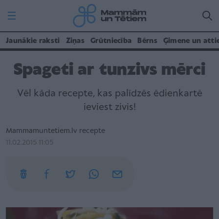
Jaunākie raksti
Ziņas
Grūtniecība
Bērns
Ģimene un atti
Spageti ar tunzivs mērci
Vēl kāda recepte, kas palīdzēs ēdienkartē
ieviest zivis!
Mammamuntetiem.lv recepte
11.02.2015 11:05