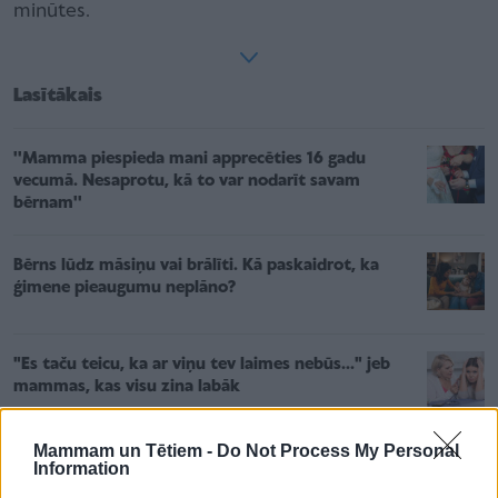
minūtes.
Lasītākais
''Mamma piespieda mani apprecēties 16 gadu
vecumā. Nesaprotu, kā to var nodarīt savam
bērnam''
Bērns lūdz māsiņu vai brālīti. Kā paskaidrot, ka
ģimene pieaugumu neplāno?
"Es taču teicu, ka ar viņu tev laimes nebūs..." jeb
mammas, kas visu zina labāk
Mammam un Tētiem -
Do Not Process My Personal
Information