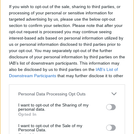
If you wish to opt-out of the sale, sharing to third parties, or
Kamēr mērce vārās, tunzivs konserviem nolej eļļu,
processing of your personal or sensitive information for
fileju saspaida ar dakšiņu. Zivi pievieno gatavajai
targeted advertising by us, please use the below opt-out
section to confirm your selection. Please note that after your
mērcei un rūpīgi samaisa. Karsē vēl 5 minūtes. Sāli un
opt-out request is processed you may continue seeing
piparus pieber pēc garšas.
interest-based ads based on personal information utilized by
us or personal information disclosed to third parties prior to
Gatavā mērcē iemaisa sviestu. Makaronus vāra 4
your opt-out. You may separately opt-out of the further
litros sālīta ūdens, nokāš, liek sasildītā bļodā, pārlej
disclosure of your personal information by third parties on the
ar mērci un samaisa.
IAB’s list of downstream participants. This information may
also be disclosed by us to third parties on the
IAB’s List of
Maltītes turpinājumā var pasniegt jebkuru zivju
Downstream Participants
that may further disclose it to other
ēdienu, kurā nav krējuma vai lomām mērces.
third parties.
Personal Data Processing Opt Outs
Avots:
Marčella Hazana. Itāļu virtuve. Jumava, 1995.
I want to opt-out of the Sharing of my
personal data.
Opted In
Sastāvdaļas
I want to opt-out of the Sale of my
Sasmalcināti ķiploki - 1/2.tējk.
Personal Data.