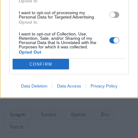
Opted In
Olīveļļa - 5.ēd. karotes
I want to opt-out of processing my
Personal Data for Targeted Advertising.
Sasmalcināti pētersīļi - 3.ēd. karotes
Opted In
Sagriezti savā sulā konservēti tomāti - 2.glāzes
I want to opt-out of Collection, Use,
Retention, Sale, and/or Sharing of my
Personal Data that Is Unrelated with the
Eļļā konservēta tunzivs fileja (bez eļļas) - 300.g
Purposes for which it was collected.
Opted Out
Sāls
CONFIRM
Svaigi samalti pipari - 6.šķipsnas
Sviests - 3.ēd. karotes
Data Deletion
Data Access
Privacy Policy
Spageti - 500.gr
Spageti
Tunzivs
Ķiploki
Zivs
Tuncis