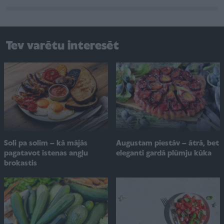
Tev varētu interesēt
Soli pa solim – kā mājās
Augustam piestāv – ātrā, bet
pagatavot īstenas angļu
eleganti gardā plūmju kūka
brokastis