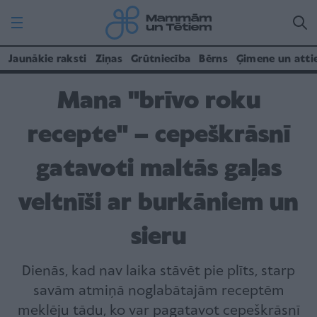
Jaunākie raksti
Ziņas
Grūtniecība
Bērns
Ģimene un atti
Mana "brīvo roku
recepte" – cepeškrāsnī
gatavoti maltās gaļas
veltnīši ar burkāniem un
sieru
Dienās, kad nav laika stāvēt pie plīts, starp
savām atmiņā noglabātajām receptēm
meklēju tādu, ko var pagatavot cepeškrāsnī