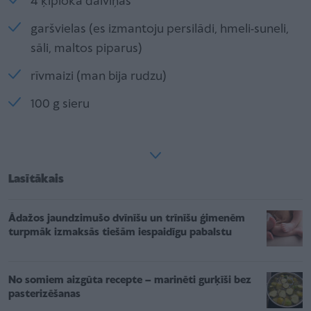
4 ķiploka daiviņas
garšvielas (es izmantoju persilādi, hmeli-suneli,
sāli, maltos piparus)
rīvmaizi (man bija rudzu)
100 g sieru
Lasītākais
Ādažos jaundzimušo dvīnīšu un trīnīšu ģimenēm
turpmāk izmaksās tiešām iespaidīgu pabalstu
No somiem aizgūta recepte – marinēti gurķīši bez
pasterizēšanas