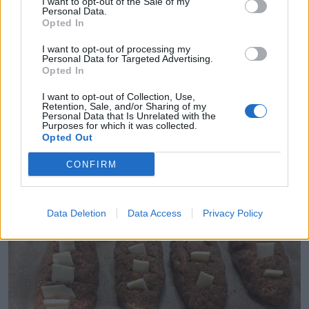
I want to opt-out of the Sale of my
Personal Data.
Opted In
I want to opt-out of processing my
Personal Data for Targeted Advertising.
Opted In
I want to opt-out of Collection, Use,
Retention, Sale, and/or Sharing of my
Personal Data that Is Unrelated with the
Purposes for which it was collected.
Opted Out
Katram veltnītim ar karoti veido iedobes, kurās
saliek mazus siera gabaliņus.
CONFIRM
Data Deletion
Data Access
Privacy Policy