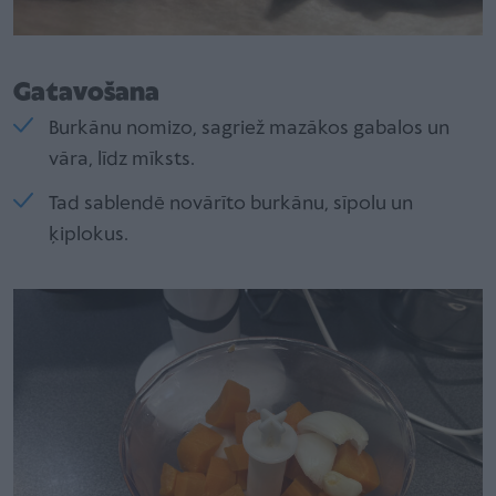
Gatavošana
Burkānu nomizo, sagriež mazākos gabalos un
vāra, līdz mīksts.
Tad sablendē novārīto burkānu, sīpolu un
ķiplokus.