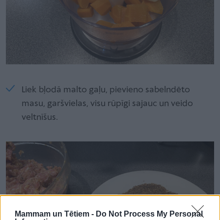
Liek bļodā malto gaļu, pievieno sabelndēto
masu, garšvielas, visu rūpīgi sajauc un veido
veltnīšus.
Mammam un Tētiem -
Do Not Process My Personal