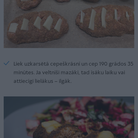
Liek uzkarsētā cepeškrāsnī un cep 190 grādos 35
minūtes. Ja veltnīši mazāki, tad īsāku laiku vai
attiecīgi lielākus – ilgāk.