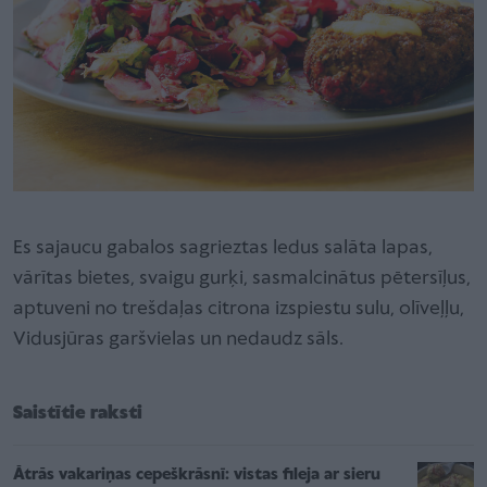
Es sajaucu gabalos sagrieztas ledus salāta lapas,
vārītas bietes, svaigu gurķi, sasmalcinātus pētersīļus,
aptuveni no trešdaļas citrona izspiestu sulu, olīveļļu,
Vidusjūras garšvielas un nedaudz sāls.
Saistītie raksti
Ātrās vakariņas cepeškrāsnī: vistas fileja ar sieru