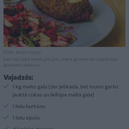
FOTO: Artūrs Ķipsts
Kad nav laika stāvēt pie plīts, mana ģimene ēd cepeškrāsnī
gatavotus ēdienus.
Vajadzēs:
1 kg malto gaļu (der jebkāda, bet mums garšo
jauktā cūkas un liellopa maltā gaļa)
1 lielu burkānu
1 lielu sīpolu