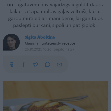
un sagatavēm nav vajadzīgs ieguldīt daudz
laika. Tā tapa maltās gaļas veltnīši, kurus
gardu muti ēd arī mani bērni, lai gan tajos
paslēpti burkāni, sīpoli un pat ķiploki.
Sigita Āboltiņa
Mammamuntetiem.lv recepte
26.10.2025 10:26 (papildināts)