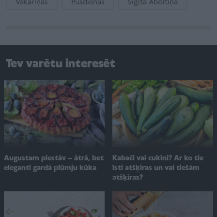
Vakariņas
Pusdienas
Sigita Āboltiņa
Tev varētu interesēt
Augustam piestāv – ātrā, bet
Kabači vai cukini? Ar ko tie
eleganti gardā plūmju kūka
īsti atšķiras un vai tiešām
atšķiras?