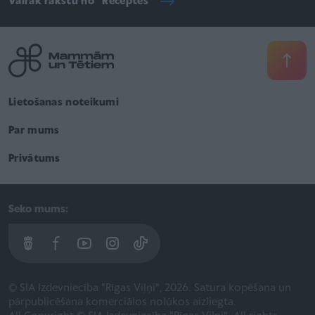
Vairāk rakstu no "Receptes"
Lietošanas noteikumi
Par mums
Privātums
Seko mums:
© SIA Izdevniecība "Rīgas Viļņi", 2026. Satura kopēšana un
pārpublicēšana komerciālos nolūkos aizliegta.