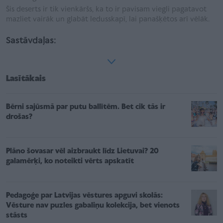
Šis deserts ir tik vienkāršs, ka to ir pavisam viegli pagatavot
mazliet vairāk un glabāt ledusskapī, lai panašķētos arī vēlāk.
Sastāvdaļas:
Lasītākais
Bērni sajūsmā par putu ballītēm. Bet cik tās ir
drošas?
Plāno šovasar vēl aizbraukt līdz Lietuvai? 20
galamērķi, ko noteikti vērts apskatīt
Pedagoģe par Latvijas vēstures apguvi skolās:
Vēsture nav puzles gabaliņu kolekcija, bet vienots
stāsts