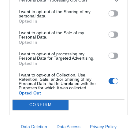
Personal Data Processing Opt Outs
I want to opt-out of the Sharing of my
personal data.
Opted In
I want to opt-out of the Sale of my
Personal Data.
Ieteikumi:
Opted In
Šim desertam nederēs kokosriekstu piens, kam
I want to opt-out of processing my
Personal Data for Targeted Advertising.
ir samazināts tauku saturs – tas parasti norādīts
Opted In
uz bundžas.
I want to opt-out of Collection, Use,
Retention, Sale, and/or Sharing of my
Ja izmanto tumšo šokolādi bez pievienota
Personal Data that Is Unrelated with the
Purposes for which it was collected.
cukura, tad pašu desertu gatavojot, var
Opted Out
pievienot mazliet agaves vai kļavu sīrupu, taču
var arī nepievienot nekādu saldinātāju.
CONFIRM
Kokosriekstu piena karsēšanai iesaku izvēlēties
uzreiz dziļāku katliņu, jo pēc tam, desertu
Data Deletion
Data Access
Privacy Policy
miksējot, nebūs šmuce ar nošļakstītām virsmām