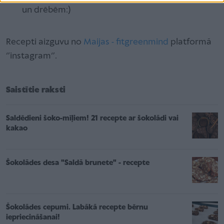
un drēbēm:)
Recepti aizguvu no
Maijas - fitgreenmind
platformā
‘’instagram‘’.
Saistītie raksti
Saldēdieni šoko-mīļiem! 21 recepte ar šokolādi vai
kakao
Šokolādes desa "Saldā brunete" - recepte
Šokolādes cepumi. Labākā recepte bērnu
iepriecināšanai!