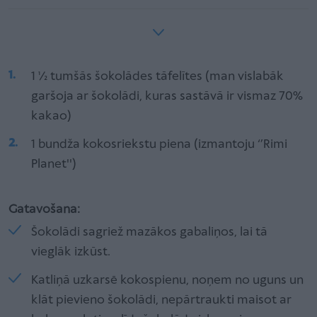
1 ½ tumšās šokolādes tāfelītes (man vislabāk
garšoja ar šokolādi, kuras sastāvā ir vismaz 70%
kakao)
1 bundža kokosriekstu piena (izmantoju ‘’Rimi
Planet'')
Gatavošana:
Šokolādi sagriež mazākos gabaliņos, lai tā
vieglāk izkūst.
Katliņā uzkarsē kokospienu, noņem no uguns un
klāt pievieno šokolādi, nepārtraukti maisot ar