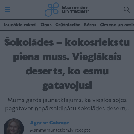
Jaunākie raksti
Ziņas
Grūtniecība
Bērns
Ģimene un atti
Šokolādes – kokosriekstu
piena muss. Vieglākais
deserts, ko esmu
gatavojusi
Mums gards jaunatklājums, kā vieglos soļos
pagatavot nepārsaldinātu šokolādes desertu.
Agnese Gabrāne
Mammamuntetiem.lv recepte