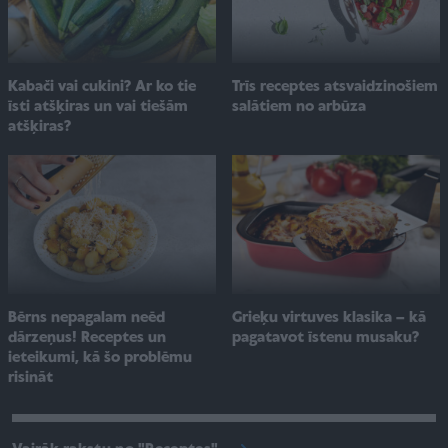
Kabači vai cukini? Ar ko tie
Trīs receptes atsvaidzinošiem
īsti atšķiras un vai tiešām
salātiem no arbūza
atšķiras?
Bērns nepagalam neēd
Grieķu virtuves klasika – kā
dārzeņus! Receptes un
pagatavot īstenu musaku?
ieteikumi, kā šo problēmu
risināt