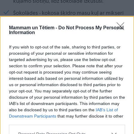
kuļamo slotiņu, līdz šokolāde izkususi.
Šokolādes - kokosa šķidro masu kuļ ar mikseri
aptuveni 5 minūtes.
Mammam un Tētiem -
Do Not Process My Personal
Information
Kad tā jau miksējot padzisusi, liek ledusskapī uz
nakti (vai ~5 stundām).
If you wish to opt-out of the sale, sharing to third parties, or
processing of your personal or sensitive information for
targeted advertising by us, please use the below opt-out
section to confirm your selection. Please note that after your
opt-out request is processed you may continue seeing
interest-based ads based on personal information utilized by
us or personal information disclosed to third parties prior to
your opt-out. You may separately opt-out of the further
disclosure of your personal information by third parties on the
IAB’s list of downstream participants. This information may
also be disclosed by us to third parties on the
IAB’s List of
Downstream Participants
that may further disclose it to other
third parties.