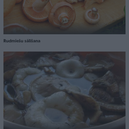
Rudmiešu sālīšana