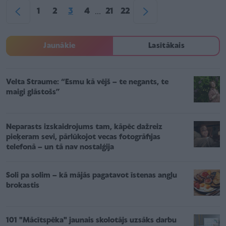
1
2
3
4
21
22
...
Jaunākie
Lasītākais
Velta Straume: “Esmu kā vējš – te negants, te
maigi glāstošs”
Neparasts izskaidrojums tam, kāpēc dažreiz
pieķeram sevi, pārlūkojot vecas fotogrāfijas
telefonā – un tā nav nostalģija
Soli pa solim – kā mājās pagatavot īstenas angļu
brokastis
101 "Mācītspēka" jaunais skolotājs uzsāks darbu