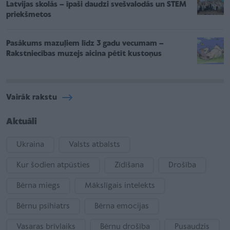
Latvijas skolās – īpaši daudzi svešvalodās un STEM
priekšmetos
Pasākums mazuļiem līdz 3 gadu vecumam –
Rakstniecības muzejs aicina pētīt kustoņus
Vairāk rakstu
Aktuāli
Ukraina
Valsts atbalsts
Kur šodien atpūsties
Zīdīšana
Drošība
Bērna miegs
Mākslīgais intelekts
Bērnu psihiatrs
Bērna emocijas
Vasaras brīvlaiks
Bērnu drošība
Pusaudzis