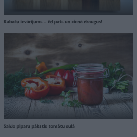
Kabaču ievārījums – ēd pats un cienā draugus!
Saldo piparu pākstis tomātu sulā