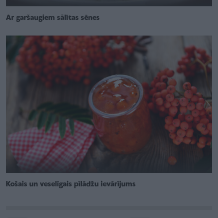
Ar garšaugiem sālītas sēnes
Košais un veselīgais pīlādžu ievārījums