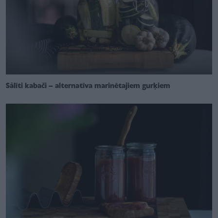
Sālīti kabači – alternatīva marinētajiem gurķiem