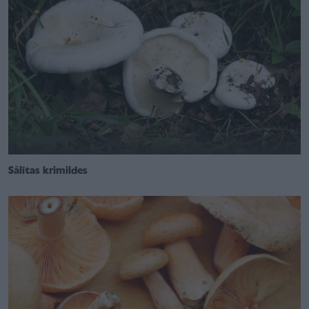
Sālītas krimildes