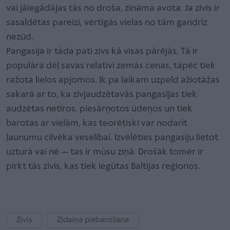
vai jāiegādājas tās no droša, zināma avota. Ja zivis ir
sasaldētas pareizi, vērtīgās vielas no tām gandrīz
nezūd.
Pangasija ir tāda pati zivs kā visas pārējās. Tā ir
populāra dēļ savas relatīvi zemās cenas, tāpēc tiek
ražota lielos apjomos. Ik pa laikam uzpeld ažiotāžas
sakarā ar to, ka zivjaudzētavās pangasijas tiek
audzētas netīros, piesārņotos ūdeņos un tiek
barotas ar vielām, kas teorētiski var nodarīt
ļaunumu cilvēka veselībai. Izvēlēties pangasiju lietot
uzturā vai nē — tas ir mūsu ziņā. Drošāk tomēr ir
pirkt tās zivis, kas tiek iegūtas Baltijas reģionos.
Zivis
Zīdaiņa piebarošana