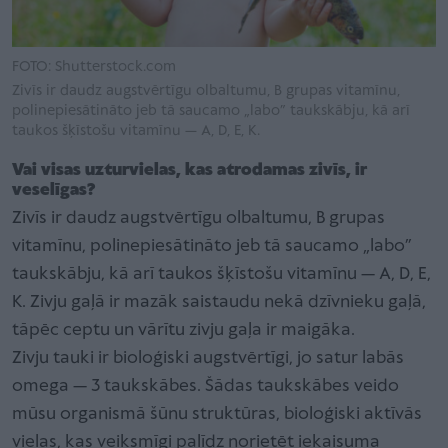
FOTO: Shutterstock.com
Zivīs ir daudz augstvērtīgu olbaltumu, B grupas vitamīnu,
polinepiesātināto jeb tā saucamo „labo” taukskābju, kā arī
taukos šķīstošu vitamīnu — A, D, E, K.
Vai visas uzturvielas, kas atrodamas zivīs, ir
veselīgas?
Zivīs ir daudz augstvērtīgu olbaltumu, B grupas
vitamīnu, polinepiesātināto jeb tā saucamo „labo”
taukskābju, kā arī taukos šķīstošu vitamīnu — A, D, E,
K. Zivju gaļā ir mazāk saistaudu nekā dzīvnieku gaļā,
tāpēc ceptu un vārītu zivju gaļa ir maigāka.
Zivju tauki ir bioloģiski augstvērtīgi, jo satur labās
omega — 3 taukskābes. Šādas taukskābes veido
mūsu organismā šūnu struktūras, bioloģiski aktīvās
vielas, kas veiksmīgi palīdz norietēt iekaisuma