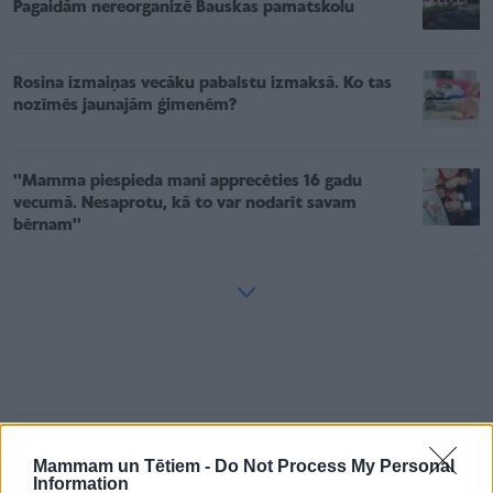
Pagaidām nereorganizē Bauskas pamatskolu
Rosina izmaiņas vecāku pabalstu izmaksā. Ko tas
nozīmēs jaunajām ģimenēm?
''Mamma piespieda mani apprecēties 16 gadu
vecumā. Nesaprotu, kā to var nodarīt savam
bērnam''
Zivis ir jālieto kopā ar produktiem, kas ir
Mammam un Tētiem -
Do Not Process My Personal
bagāti ar E vitamīnu — olīveļļa, rieksti,
Information