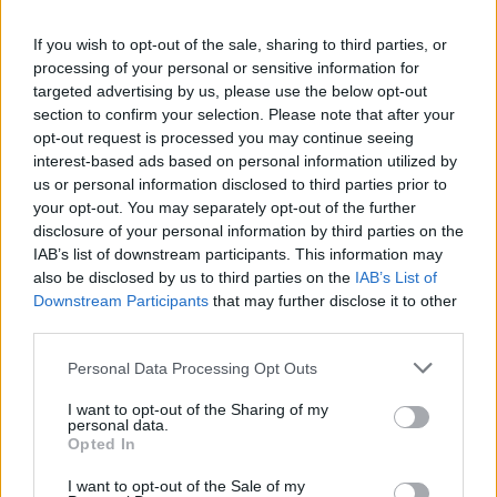
paprika, pētersīļi.
If you wish to opt-out of the sale, sharing to third parties, or
processing of your personal or sensitive information for
targeted advertising by us, please use the below opt-out
section to confirm your selection. Please note that after your
opt-out request is processed you may continue seeing
Diemžēl dabas piesārņojums atstāj iespaidu arī uz
interest-based ads based on personal information utilized by
dzīvajiem organismiem, un zivis no tā cieš visvairāk.
us or personal information disclosed to third parties prior to
Ūdenstilpnes tiek piesārņotas ar notekūdeņiem no
your opt-out. You may separately opt-out of the further
disclosure of your personal information by third parties on the
ķīmiskās rūpniecības un lauksaimniecības, tāpēc
IAB’s list of downstream participants. This information may
zivīs, it īpaši to aknās, var uzkrāties toksiskie, smagie
also be disclosed by us to third parties on the
IAB’s List of
metāliskie elementi (svins, dzīvsudrabs) un pesticīdi.
Downstream Participants
that may further disclose it to other
third parties.
Tas nenozīmē, ka zivis nedrīkst lietot uzturā, taču,
ņemot vērā mūsu ekoloģijas apstākļus, tās nav
Personal Data Processing Opt Outs
ieteicamas ēst vairākas reizes dienā.
I want to opt-out of the Sharing of my
personal data.
No kāda vecuma zivis piedāvāt bērnam? Cik daudz?
Opted In
Bērnam zivis var sākt piedāvāt vecuma posmā no
I want to opt-out of the Sale of my