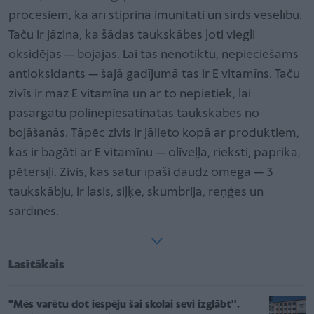
procesiem, kā arī stiprina imunitāti un sirds veselību.
Taču ir jāzina, ka šādas taukskābes ļoti viegli
oksidējas — bojājas. Lai tas nenotiktu, nepieciešams
antioksidants — šajā gadījumā tas ir E vitamīns. Taču
zivīs ir maz E vitamīna un ar to nepietiek, lai
pasargātu polinepiesātinātās taukskābes no
bojāšanās. Tāpēc zivis ir jālieto kopā ar produktiem,
kas ir bagāti ar E vitamīnu — olīveļļa, rieksti, paprika,
pētersīļi. Zivis, kas satur īpaši daudz omega — 3
taukskābju, ir lasis, siļķe, skumbrija, reņģes un
sardīnes.
Lasītākais
"Mēs varētu dot iespēju šai skolai sevi izglābt''.