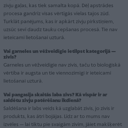
zivju gaļas, kas tiek samalta kopā. Dēļ apstrādes
procesa gandrīz visas vērtīgās vielas tajos zūd.
Turklāt panējums, kas ir apkārt zivju pirkstiņiem,
uzsūc sevī daudz tauku cepšanas procesā. Tie nav
ieteicami lietošanai uzturā.
Vai garneles un vēžveidīgie ietilpst kategorijā —
zivis?
Garneles un vēžveidīgie nav zivis, taču to bioloģiskā
vērtība ir augsta un tie viennozīmīgi ir ieteicami
lietošanai uzturā.
Vai pangasija skaitās laba zivs? Kā vispār ir ar
saldētu zivju patērēšanu ikdienā?
Saldēšana ir labs veids kā uzglabāt zivis, jo zivis ir
produkts, kas ātri bojājas. Līdz ar to mums nav
izvēles — lai tiktu pie svaigām zivīm, jāiet makšķerēt