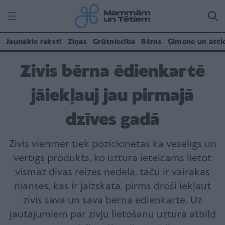
Jaunākie raksti
Ziņas
Grūtniecība
Bērns
Ģimene un atti
Zivis bērna ēdienkartē
jāiekļauj jau pirmajā
dzīves gadā
Zivis vienmēr tiek pozicionētas kā veselīgs un
vērtīgs produkts, ko uzturā ieteicams lietot
vismaz divas reizes nedēļā, taču ir vairākas
nianses, kas ir jāizskata, pirms droši iekļaut
zivis savā un sava bērna ēdienkarte. Uz
jautājumiem par zivju lietošanu uzturā atbild