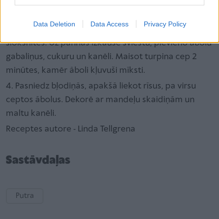
atlikušo pienu. Turpina maisīt, kamēr rīsi kļuvuši
izteikti krēmīgi.
Data Deletion
Data Access
Privacy Policy
3. Ābolu iztīra un sagriež mazos gabaliņos vai
sloksnītēs. Uz pannas izkausē sviestu, pievieno ābolu
gabaliņus, cukuru un kanēli. Maisot turpina cep 2
minūtes, kamēr āboli kļuvuši mīksti.
4. Pasniedz bļodiņās, apakšā liekot rīsus, pa virsu
ceptos ābolus. Dekorē ar mandeļu skaidiņām un
maltu kanēli.
Receptes autore - Linda Tellgrena
Sastāvdaļas
Putra