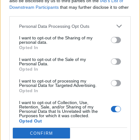
also be disclosed by us to third parties on the
IAB’s List of
2 ēdamk. mandeļu skaidiņu
Downstream Participants
that may further disclose it to other
third parties.
1 liels vai 2 mazāki āboli
Personal Data Processing Opt Outs
1 ēdamk. sviesta
I want to opt-out of the Sharing of my
personal data.
1 ēdamk. brūnā cukura
Opted In
1 tējk. malta kanēļa
I want to opt-out of the Sale of my
Personal Data.
Opted In
Gatavošana:
I want to opt-out of processing my
Personal Data for Targeted Advertising.
1. Rīsus noskalo. Katlā ielej ūdeni, pievieno sāli un
Opted In
pieber rīsus. Nemaisot vāra 15 minūtes, kamēr rīsi
I want to opt-out of Collection, Use,
gatavi. Atlikušo ūdeni nolej.
Retention, Sale, and/or Sharing of my
Personal Data that Is Unrelated with the
2. Rīsiem pievieno pusi piena, vaniļas cukuru un uz
Purposes for which it was collected.
Opted Out
lēnas uguns, vienmērīgi maisot, turpina vārīt 3-5
minūtes. Pievieno sakultu olu, mandeļu skaidiņas un
CONFIRM