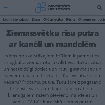
Jaunākie raksti
Ziņas
Grūtniecība
Bērns
Ģimene un atti
Ziemassvētku rīsu putra
ar kanēli un mandelēm
Viens no skaistākajiem brīžiem ir pamosties
sniegbaltā ziemas rītā, uzvilkt vissiltākās čības
un nesteidzīgi doties uz virtuvi gatavot sev un
saviem mīļajiem brokastis. Kas vislabāk silda
vēderu? Protams, putra. Taču šoreiz pagatavo
to īpaši - sviestā un kanēlī apcep ābolus,
krēmīgajiem rīsiem pievieno mandeles un
vaniļu. Tā būs karaliskā ziemas putra!