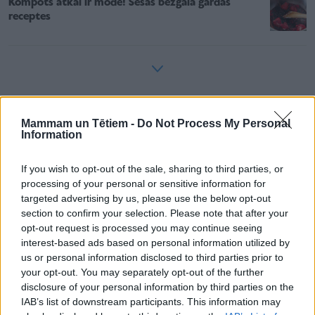
Kompots atkal ir modē! Sešas bezgala gardas
receptes
Izejvielas (2 porcijām):
Mammam un Tētiem -
Do Not Process My Personal
160 grami “Dobeles dzirnavnieka” gargraudu rīsu
Information
320 ml auksta ūdens rīsu vārīšanai
If you wish to opt-out of the sale, sharing to third parties, or
processing of your personal or sensitive information for
šķipsniņa sāls
targeted advertising by us, please use the below opt-out
section to confirm your selection. Please note that after your
1 ēdamk. cukura
opt-out request is processed you may continue seeing
interest-based ads based on personal information utilized by
300 ml piena (tauku saturs vismaz 2.5%)
us or personal information disclosed to third parties prior to
your opt-out. You may separately opt-out of the further
1 tējk. vaniļas cukura
disclosure of your personal information by third parties on the
IAB’s list of downstream participants. This information may
1 M izmēra ola