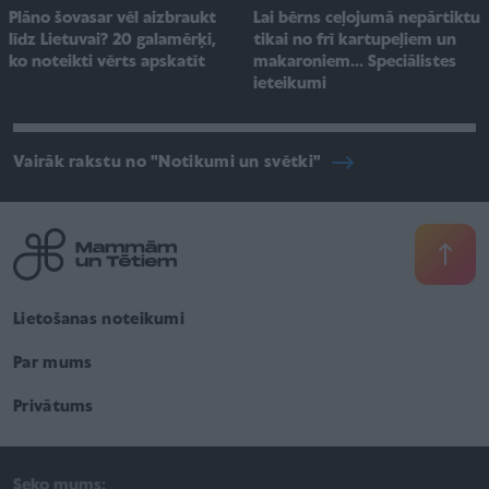
Plāno šovasar vēl aizbraukt
Lai bērns ceļojumā nepārtiktu
līdz Lietuvai? 20 galamērķi,
tikai no frī kartupeļiem un
ko noteikti vērts apskatīt
makaroniem... Speciālistes
ieteikumi
Vairāk rakstu no "Notikumi un svētki"
Lietošanas noteikumi
Par mums
Privātums
Seko mums: