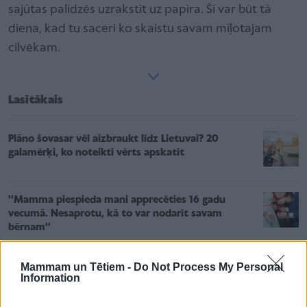
sajūtas palīdzēs uzrakstīt uz papīra. Šī var būt tā
diena, kad tu saceri ko skaistu savam mīļotajam
cilvēkam.
Lasītākais
Plāno šovasar vēl aizbraukt līdz Lietuvai? 20
galamērķi, ko noteikti vērts apskatīt
''Mamma piespieda mani apprecēties 16 gadu
vecumā. Nesaprotu, kā to var nodarīt savam
bērnam''
Sabiedrībā pazīstamas personības aicina apmeklēt
Mammam un Tētiem -
Do Not Process My Personal
Information
"Laimas" labdarības namiņu