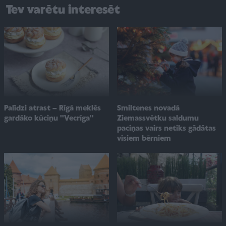
Tev varētu interesēt
Smiltenes novadā
Palīdzi atrast – Rīgā meklēs
Ziemassvētku saldumu
gardāko kūciņu ''Vecrīga''
paciņas vairs netiks gādātas
visiem bērniem