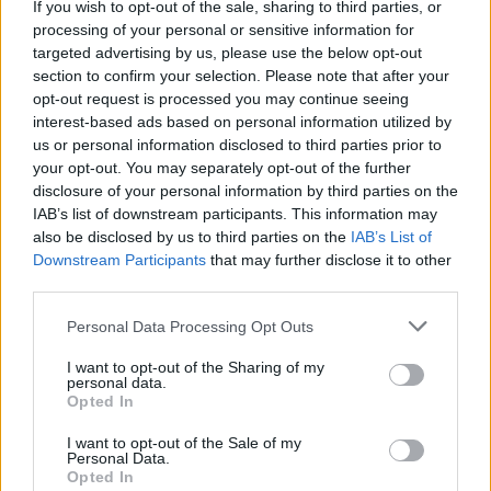
If you wish to opt-out of the sale, sharing to third parties, or
processing of your personal or sensitive information for
targeted advertising by us, please use the below opt-out
section to confirm your selection. Please note that after your
opt-out request is processed you may continue seeing
Ja līdz šim esi lasījis tikai romānus, detektīvus vai
interest-based ads based on personal information utilized by
pasakas, tad šodien paņem rokās kādu dzejoļu
us or personal information disclosed to third parties prior to
grāmatu. Varbūt tu atklāsi, ka to lasīšana ir vēl
your opt-out. You may separately opt-out of the further
disclosure of your personal information by third parties on the
aizraujošāka par ierastajām grāmatām.
IAB’s list of downstream participants. This information may
Interesanti!
also be disclosed by us to third parties on the
IAB’s List of
Downstream Participants
that may further disclose it to other
Vai zināji, ka pastāv arī dažādi dzejas žanri? Ne
third parties.
vienmēr dzeju iespējams kāda no tiem iedalīt,
Personal Data Processing Opt Outs
bet dzeju mēdz iedalīt stāstījuma, dramatiskajā,
liriskajā, prozaiskajā, satīriskajā žanrā. Tie mēdz
I want to opt-out of the Sharing of my
personal data.
dalīties arī sīkāk.
Opted In
Par latviešu dzejas aizsākumiem tiek uzskatīts
I want to opt-out of the Sale of my
Personal Data.
Jura Alunāna 1856. gadā izdotais krājums
Opted In