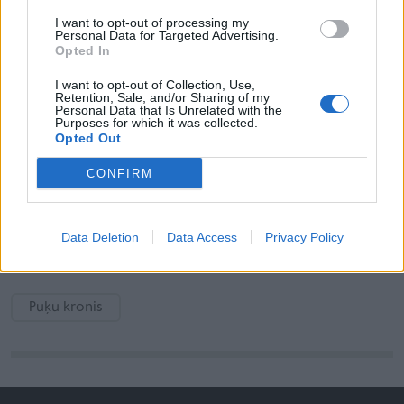
"Dziesmiņas, latviešu valodai pārtulkotas".
I want to opt-out of processing my
Personal Data for Targeted Advertising.
Par latviešu nozīmīgākajiem dzejniekiem tiek
Opted In
minēti - Auseklis, Eduards Veidenbaums,
I want to opt-out of Collection, Use,
Aspazija, Rainis, Kārlis Skalbe, Edvarts Virza, Fricis
Retention, Sale, and/or Sharing of my
Personal Data that Is Unrelated with the
Bārda, Jānis Sudrabkalns, Aleksandrs Čaks, Eriks
Purposes for which it was collected.
Opted Out
Ādamsons, Veronika Strēlerte, Linards Tauns,
Gunars Saliņš, Ojārs Vācietis, Vizma Belševica,
CONFIRM
Imants Ziedonis, Knuts Skujenieks, Uldis Bērziņš,
Jānis Rokpelnis, Klāvs Elsbergs, Edvīns Raups un
Data Deletion
Data Access
Privacy Policy
Liāna Langa.
Puķu kronis